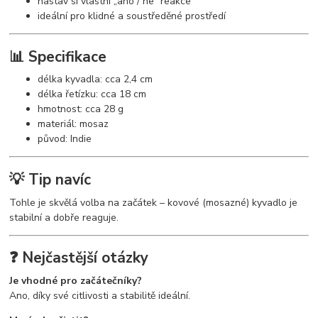
nastav si vlastní „ano / ne“ reakce
ideální pro klidné a soustředěné prostředí
📊 Specifikace
délka kyvadla: cca 2,4 cm
délka řetízku: cca 18 cm
hmotnost: cca 28 g
materiál: mosaz
původ: Indie
💡 Tip navíc
Tohle je skvělá volba na začátek – kovové (mosazné) kyvadlo je
stabilní a dobře reaguje.
❓ Nejčastější otázky
Je vhodné pro začátečníky?
Ano, díky své citlivosti a stabilitě ideální.