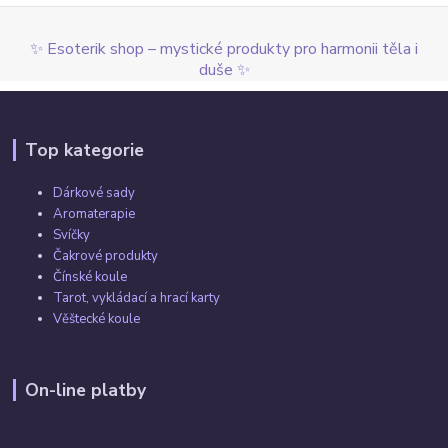
✨ Esoterik shop – mystické produkty pro harmonii těla i
duše ✨
Top kategorie
Dárkové sady
Aromaterapie
Svíčky
Čakrové produkty
Čínské koule
Tarot, vykládací a hrací karty
Věštecké koule
On-line platby