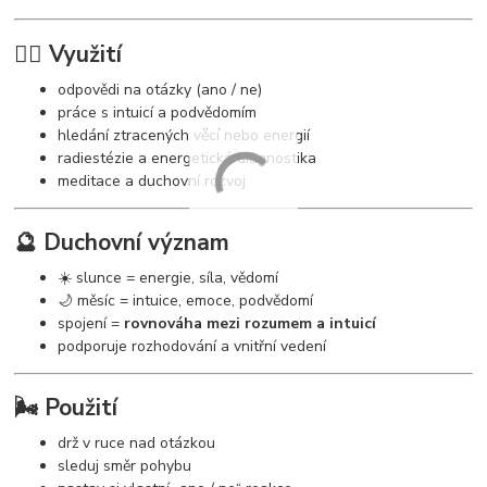
🧘‍♀️ Využití
odpovědi na otázky (ano / ne)
práce s intuicí a podvědomím
hledání ztracených věcí nebo energií
radiestézie a energetická diagnostika
meditace a duchovní rozvoj
🔮 Duchovní význam
☀️ slunce = energie, síla, vědomí
🌙 měsíc = intuice, emoce, podvědomí
spojení =
rovnováha mezi rozumem a intuicí
podporuje rozhodování a vnitřní vedení
🌬️ Použití
drž v ruce nad otázkou
sleduj směr pohybu