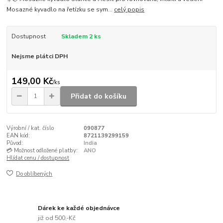
Mosazné kyvadlo na řetízku se sym...
celý popis
Dostupnost
Skladem 2 ks
Nejsme plátci DPH
149,00 Kč
/
ks
Přidat do košíku
Výrobní / kat. číslo
090877
EAN kód:
8721139299159
Původ:
India
💳 Možnost odložené platby:
ANO
Hlídat cenu / dostupnost
Do oblíbených
Dárek ke každé objednávce
již od 500,-Kč