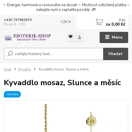
✨ Energie, harmonie a rovnováha na dosah ✨ Možnost odložené platby –
nakupte nyní a zaplaťte později. 💳
0
ks
+420 737982974
CZK
za
0,00 Kč
Po-pá 9 - 17h
Menu
Hledat
Úvod
Kyvadla
Kyvaddlo mosaz, Slunce a měsíc
Kyvaddlo mosaz, Slunce a měsíc
Novinka