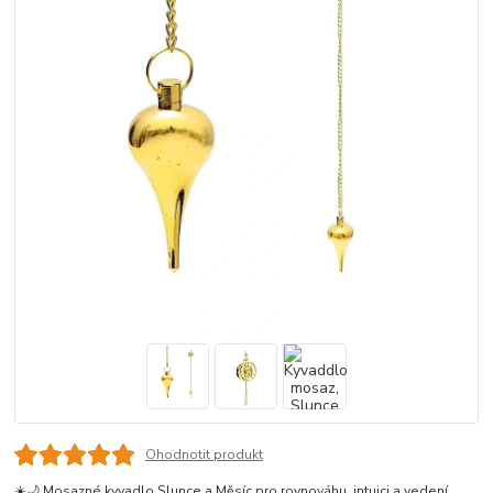
Ohodnotit produkt
☀️🌙 Mosazné kyvadlo Slunce a Měsíc pro rovnováhu, intuici a vedení