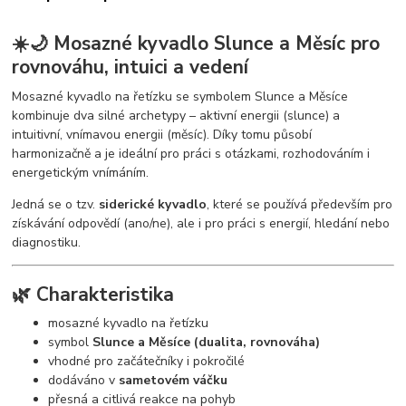
☀️🌙 Mosazné kyvadlo Slunce a Měsíc pro
rovnováhu, intuici a vedení
Mosazné kyvadlo na řetízku se symbolem Slunce a Měsíce
kombinuje dva silné archetypy – aktivní energii (slunce) a
intuitivní, vnímavou energii (měsíc). Díky tomu působí
harmonizačně a je ideální pro práci s otázkami, rozhodováním i
energetickým vnímáním.
Jedná se o tzv.
siderické kyvadlo
, které se používá především pro
získávání odpovědí (ano/ne), ale i pro práci s energií, hledání nebo
diagnostiku.
🌿 Charakteristika
mosazné kyvadlo na řetízku
symbol
Slunce a Měsíce (dualita, rovnováha)
vhodné pro začátečníky i pokročilé
dodáváno v
sametovém váčku
přesná a citlivá reakce na pohyb