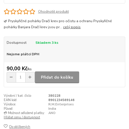
Ohodnotit produkt
🌿 Pryskyřičné pohárky Dračí krev pro očistu a ochranu Pryskyřičné
pohárky Banjara Dračí krev jsou pr...
celý popis
Dostupnost
Skladem 3 ks
Nejsme plátci DPH
90,00 Kč
/
ks
Přidat do košíku
Výrobní / kat. číslo
380228
EAN kód:
8901234569146
Výrobce:
R.M.Enterprises
Původ:
India
💳 Možnost odložené platby:
ANO
Hlídat cenu / dostupnost
Do oblíbených