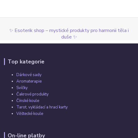
✨ Esoterik shop – mystické produkty pro harmonii těla i
duše ✨
Top kategorie
Dárkové sady
Aromaterapie
Svíčky
Čakrové produkty
Čínské koule
Tarot, vykládací a hrací karty
Věštecké koule
On-line platby