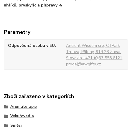
uhlíků, pryskyřic a přípravy
🔥
Parametry
Odpovědná osoba v EU
Ancient Wisdom sro, CTPark
Trnava, Přílohy, 919 26 Zavar,
Slovakia.+421 (0)33 558 6121,
prodej@awgifts.cz
Zboží zařazeno v kategoriích
Aromaterapie
Vykuřovadla
Směsi