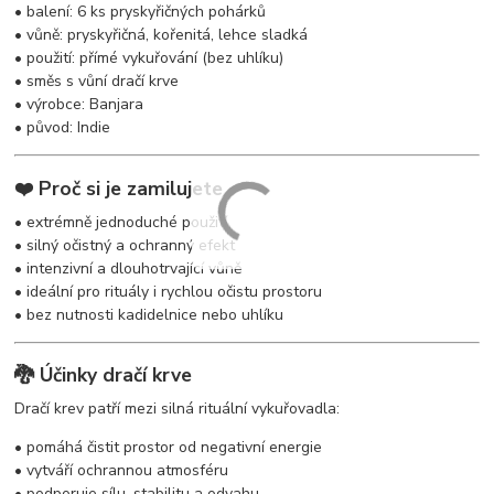
• balení: 6 ks pryskyřičných pohárků
• vůně: pryskyřičná, kořenitá, lehce sladká
• použití: přímé vykuřování (bez uhlíku)
• směs s vůní dračí krve
• výrobce: Banjara
• původ: Indie
❤️ Proč si je zamilujete
• extrémně jednoduché použití
• silný očistný a ochranný efekt
• intenzivní a dlouhotrvající vůně
• ideální pro rituály i rychlou očistu prostoru
• bez nutnosti kadidelnice nebo uhlíku
🐉 Účinky dračí krve
Dračí krev patří mezi silná rituální vykuřovadla:
• pomáhá čistit prostor od negativní energie
• vytváří ochrannou atmosféru
• podporuje sílu, stabilitu a odvahu