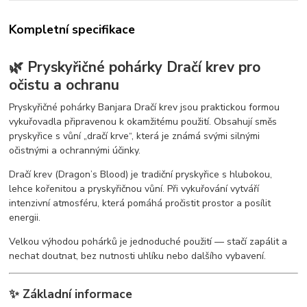
Kompletní specifikace
🌿 Pryskyřičné pohárky Dračí krev pro
očistu a ochranu
Pryskyřičné pohárky Banjara Dračí krev jsou praktickou formou
vykuřovadla připravenou k okamžitému použití. Obsahují směs
pryskyřice s vůní „dračí krve“, která je známá svými silnými
očistnými a ochrannými účinky.
Dračí krev (Dragon’s Blood) je tradiční pryskyřice s hlubokou,
lehce kořenitou a pryskyřičnou vůní. Při vykuřování vytváří
intenzivní atmosféru, která pomáhá pročistit prostor a posílit
energii.
Velkou výhodou pohárků je jednoduché použití — stačí zapálit a
nechat doutnat, bez nutnosti uhlíku nebo dalšího vybavení.
✨ Základní informace