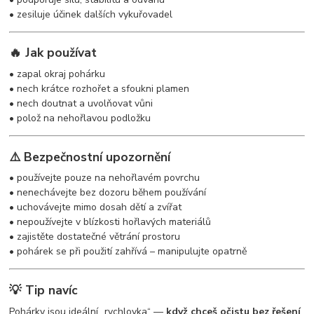
• zesiluje účinek dalších vykuřovadel
🔥 Jak používat
• zapal okraj pohárku
• nech krátce rozhořet a sfoukni plamen
• nech doutnat a uvolňovat vůni
• polož na nehořlavou podložku
⚠️ Bezpečnostní upozornění
• používejte pouze na nehořlavém povrchu
• nenechávejte bez dozoru během používání
• uchovávejte mimo dosah dětí a zvířat
• nepoužívejte v blízkosti hořlavých materiálů
• zajistěte dostatečné větrání prostoru
• pohárek se při použití zahřívá – manipulujte opatrně
💡 Tip navíc
Pohárky jsou ideální „rychlovka“ —
když chceš očistu bez řešení