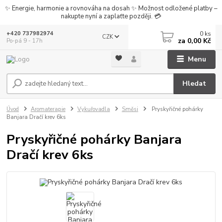
✨ Energie, harmonie a rovnováha na dosah ✨ Možnost odložené platby –
nakupte nyní a zaplaťte později. 💳
0
ks
+420 737982974
CZK
za
0,00 Kč
Po-pá 9 - 17h
Menu
Hledat
Úvod
Aromaterapie
Vykuřovadla
Směsi
Pryskyřičné pohárky
Banjara Dračí krev 6ks
Pryskyřičné pohárky Banjara
Dračí krev 6ks