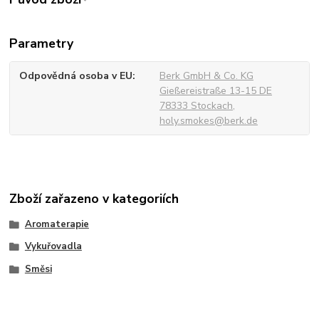
Parametry
Odpovědná osoba v EU
Berk GmbH & Co. KG
Gießereistraße 13-15 DE
78333 Stockach,
holy.smokes@berk.de
Zboží zařazeno v kategoriích
Aromaterapie
Vykuřovadla
Směsi