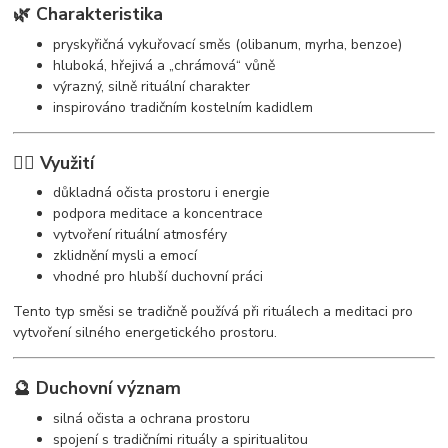
🌿 Charakteristika
pryskyřičná vykuřovací směs (olibanum, myrha, benzoe)
hluboká, hřejivá a „chrámová“ vůně
výrazný, silně rituální charakter
inspirováno tradičním kostelním kadidlem
🧘‍♀️ Využití
důkladná očista prostoru i energie
podpora meditace a koncentrace
vytvoření rituální atmosféry
zklidnění mysli a emocí
vhodné pro hlubší duchovní práci
Tento typ směsi se tradičně používá při rituálech a meditaci pro
vytvoření silného energetického prostoru.
🔮 Duchovní význam
silná očista a ochrana prostoru
spojení s tradičními rituály a spiritualitou