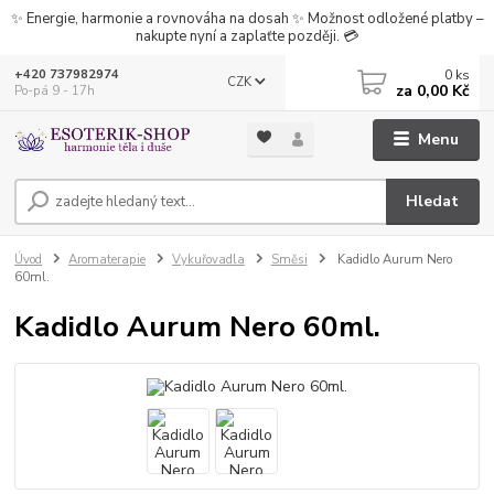
✨ Energie, harmonie a rovnováha na dosah ✨ Možnost odložené platby –
nakupte nyní a zaplaťte později. 💳
0
ks
+420 737982974
CZK
za
0,00 Kč
Po-pá 9 - 17h
Menu
Hledat
Úvod
Aromaterapie
Vykuřovadla
Směsi
Kadidlo Aurum Nero
60ml.
Kadidlo Aurum Nero 60ml.