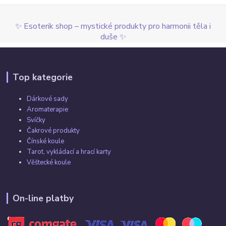
✨ Esoterik shop – mystické produkty pro harmonii těla i
duše ✨
Top kategorie
Dárkové sady
Aromaterapie
Svíčky
Čakrové produkty
Čínské koule
Tarot, vykládací a hrací karty
Věštecké koule
On-line platby