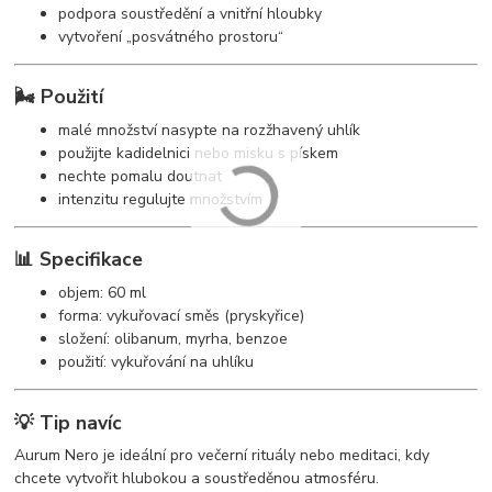
podpora soustředění a vnitřní hloubky
vytvoření „posvátného prostoru“
🌬️ Použití
malé množství nasypte na rozžhavený uhlík
použijte kadidelnici nebo misku s pískem
nechte pomalu doutnat
intenzitu regulujte množstvím
📊 Specifikace
objem: 60 ml
forma: vykuřovací směs (pryskyřice)
složení: olibanum, myrha, benzoe
použití: vykuřování na uhlíku
💡 Tip navíc
Aurum Nero je ideální pro večerní rituály nebo meditaci, kdy
chcete vytvořit hlubokou a soustředěnou atmosféru.