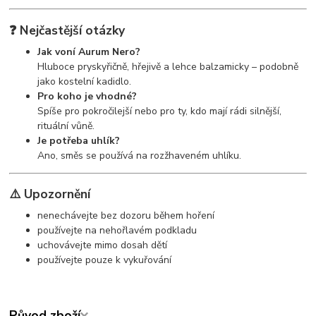
❓ Nejčastější otázky
Jak voní Aurum Nero?
Hluboce pryskyřičně, hřejivě a lehce balzamicky – podobně
jako kostelní kadidlo.
Pro koho je vhodné?
Spíše pro pokročilejší nebo pro ty, kdo mají rádi silnější,
rituální vůně.
Je potřeba uhlík?
Ano, směs se používá na rozžhaveném uhlíku.
⚠️ Upozornění
nenechávejte bez dozoru během hoření
používejte na nehořlavém podkladu
uchovávejte mimo dosah dětí
používejte pouze k vykuřování
Původ zboží