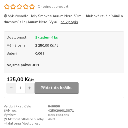
Ohodnotit produkt
🟣 Vykuřovadlo Holy Smokes Aurum Nero 60 ml – hluboká rituální vůně a
duchovní síla (Aurum Nero) Vyku...
celý popis
Dostupnost
Skladem 4 ks
Měrná cena
2 250,00 Kč / l
Balení
0.06 l
Nejsme plátci DPH
135,00 Kč
/
ks
Přidat do košíku
Výrobní / kat. číslo
040090
EAN kód:
4250209813871
Výrobce:
Berk Esoterik
💳 Možnost odložené platby:
ANO
Hlídat cenu / dostupnost