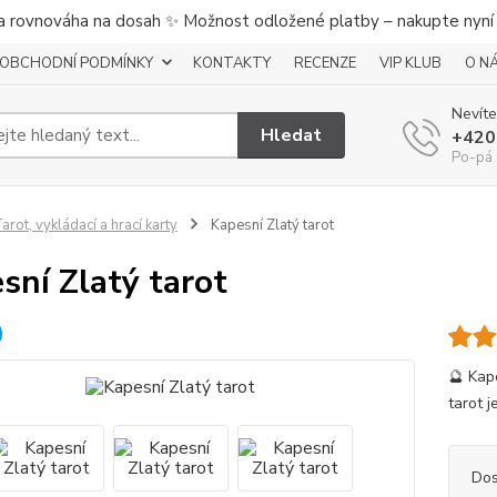
a rovnováha na dosah ✨ Možnost odložené platby – nakupte nyní a
OBCHODNÍ PODMÍNKY
KONTAKTY
RECENZE
VIP KLUB
O N
Nevíte
Hledat
+420
Po-pá 
arot, vykládací a hrací karty
Kapesní Zlatý tarot
sní Zlatý tarot
🔮 Kap
tarot j
Dos