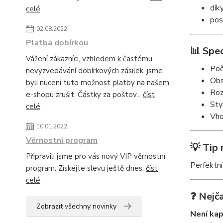
dík
celé
pos
02.08.2022
Platba dobírkou
📊 Spec
Vážení zákazníci, vzhledem k častému
Poč
nevyzvedávání dobírkových zásilek, jsme
Obs
byli nuceni tuto možnost platby na našem
Roz
e-shopu zrušit. Částky za poštov...
číst
Sty
celé
Vho
10.01.2022
Věrnostní program
💡 Tip 
Připravili jsme pro vás nový VIP věrnostní
Perfektní
program. Získejte slevu ještě dnes.
číst
celé
❓ Nejča
Zobrazit všechny novinky
Není kap