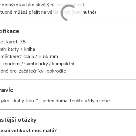
y menším kartám skvělý na časté použití
tupně můžeš přejít na větší tarot (není nutné)
ifikace
et karet: 78
ah: karty + kniha
měr karet: cca 52 × 89 mm
l: moderní / symbolický / kompaktní
dné pro: začátečníky i pokročilé
navíc
 jako „druhý tarot“ – jeden doma, tenhle vždy u sebe.
stější otázky
esní velikost moc malá?