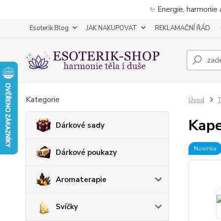
✨ Energie, harmonie 
Esoterik Blog
JAK NAKUPOVAT
REKLAMAČNÍ ŘÁD
Kategorie
Úvod
T
Kape
Dárkové sady
Novinka
Dárkové poukazy
Aromaterapie
Svíčky