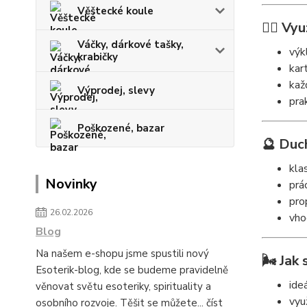
Věštecké koule
🧘‍♀️ Vyu
Váčky, dárkové tašky,
výk
krabičky
kart
kaž
Výprodej, slevy
pra
Poškozené, bazar
🔮 Duc
kla
Novinky
prá
pro
26.02.2026
vho
Blog
Na našem e-shopu jsme spustili nový
🌬️ Jak
Esoterik-blog, kde se budeme pravidelně
ide
věnovat světu esoteriky, spirituality a
vyu
osobního rozvoje. Těšit se můžete...
číst