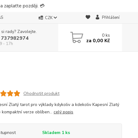
 zaplaťte později. 💳
ÁS
Přihlášení
CZK
 si rady? Zavolejte.
0
ks
 737982974
za
0,00 Kč
9 - 17h
Ohodnotit produkt
esní Zlatý tarot pro výklady kdykoliv a kdekoliv Kapesní Zlatý
e kompaktní verze oblíben...
celý popis
tupnost
Skladem 1 ks