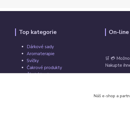
Top kategorie
On-line
Dárkové sady
Aromaterapie
🛒 💳 Možno
Svíčky
Nakupte ihne
Čakrové produkty
Čínské koule
Tarot, vykládací a hrací karty
Věštecké koule
Vrácení zbož
Náš e-shop a partn