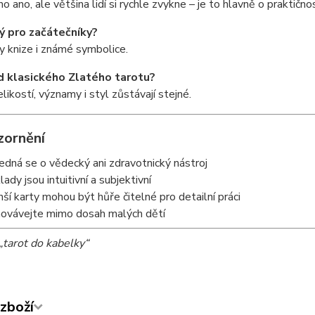
o ano, ale většina lidí si rychle zvykne – je to hlavně o praktičnos
ý pro začátečníky?
y knize i známé symbolice.
od klasického Zlatého tarotu?
likostí, významy i styl zůstávají stejné.
zornění
edná se o vědecký ani zdravotnický nástroj
lady jsou intuitivní a subjektivní
ší karty mohou být hůře čitelné pro detailní práci
ovávejte mimo dosah malých dětí
„tarot do kabelky“
zboží