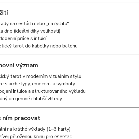
žití
lady na cestách nebo „na rychlo“
a dne (ideální díky velikosti)
dodenní práce s intuicí
ktický tarot do kabelky nebo batohu
hovní význam
sický tarot v moderním vizuálním stylu
ce s archetypy, emocemi a symboly
pojení intuice a strukturovaného výkladu
dný pro jemné i hlubší vhledy
 s ním pracovat
ální na krátké výklady (1–3 karty)
žívej přiloženou knihu pro orientaci