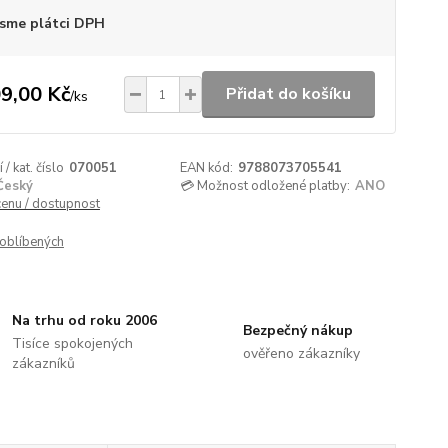
sme plátci DPH
9,00 Kč
Přidat do košíku
/
ks
/ kat. číslo
070051
EAN kód:
9788073705541
Český
💳 Možnost odložené platby:
ANO
cenu / dostupnost
oblíbených
Na trhu od roku 2006
Bezpečný nákup
Tisíce spokojených
ověřeno zákazníky
zákazníků