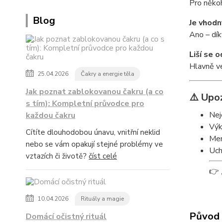
Pro někoh
Blog
Je vhodn
Ano – dík
Liší se 
Hlavně ve
25.04.2026
Čakry a energie těla
Jak poznat zablokovanou čakru (a co
⚠️ Upo
s tím): Kompletní průvodce pro
Nej
každou čakru
Výk
Cítíte dlouhodobou únavu, vnitřní neklid
Men
nebo se vám opakují stejné problémy ve
Uch
vztazích či životě?
číst celé
👉
10.04.2026
Rituály a magie
Původ 
Domácí očistný rituál