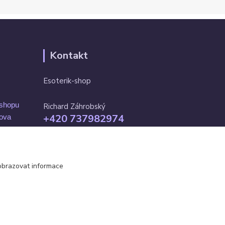
Kontakt
Esoterik-shop
-shopu
Richard Záhrobský
+420 737982974
mova
Po-pá 9 - 17h
info@esoterik-shop.cz
obrazovat informace