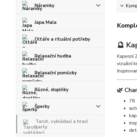
Náramky
Kompl
Japa Mala
Komple
Oltáře a rituální potřeby
🔮 Ka
Relaxační hudba
Kapesní Z
vizuální 
Inspirova
Relaxační pomůcky
🌿 Char
Různé, doplňky
78 
Šperky
aut
kap
Tarot, vykládací a hrací
ins
karty
det