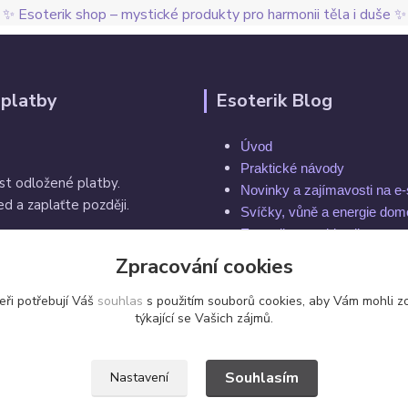
✨ Esoterik shop – mystické produkty pro harmonii těla i duše ✨
 platby
Esoterik Blog
Úvod
Praktické návody
st odložené platby.
Novinky a zajímavosti na e
d a zaplaťte později.
Svíčky, vůně a energie do
Esoterika a spiritualita
Rytuály a magie
Zpracování cookies
í do 14 dnů
Čakry a energie těla
eři potřebují Váš
souhlas
s použitím souborů cookies, aby Vám mohli z
týkající se Vašich zájmů.
Souhlasím
Nastavení