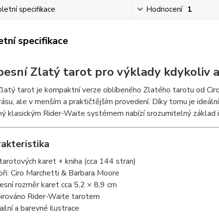
etní specifikace
Hodnocení
1
tní specifikace
pesní Zlatý tarot pro výklady kdykoliv 
latý tarot je kompaktní verze oblíbeného Zlatého tarotu od Ciro
krásu, ale v menším a praktičtějším provedení. Díky tomu je ideáln
ný klasickým Rider-Waite systémem nabízí srozumitelný základ i 
akteristika
tarotových karet + kniha (cca 144 stran)
oři: Ciro Marchetti & Barbara Moore
esní rozměr karet cca 5,2 × 8,9 cm
pirováno Rider-Waite tarotem
ailní a barevné ilustrace