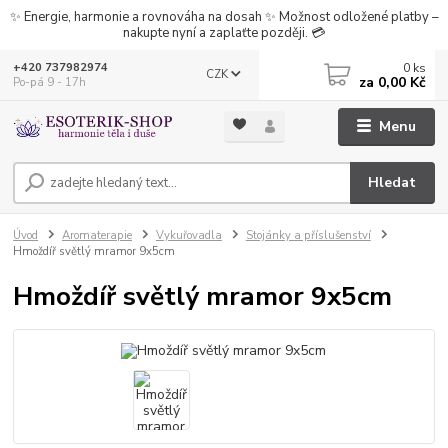
✨ Energie, harmonie a rovnováha na dosah ✨ Možnost odložené platby –
nakupte nyní a zaplaťte později. 💳
0
ks
+420 737982974
CZK
za
0,00 Kč
Po-pá 9 - 17h
Menu
Hledat
Úvod
Aromaterapie
Vykuřovadla
Stojánky a příslušenství
Hmoždíř světlý mramor 9x5cm
Hmoždíř světlý mramor 9x5cm