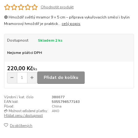
Ohodnotit produkt
🟣 Hmoždíř světlý mramor 9 × 5 cm – příprava vykuřovacích směsí i bylin
Mramorový hmoždíř je praktick...
celý popis
Dostupnost
Skladem 2 ks
Nejsme plátci DPH
220,00 Kč
/
ks
Přidat do košíku
Výrobní / kat. číslo
380077
EAN kód:
5055796577163
Původ:
China
💳 Možnost odložené platby:
ANO
Hlídat cenu / dostupnost
Do oblíbených