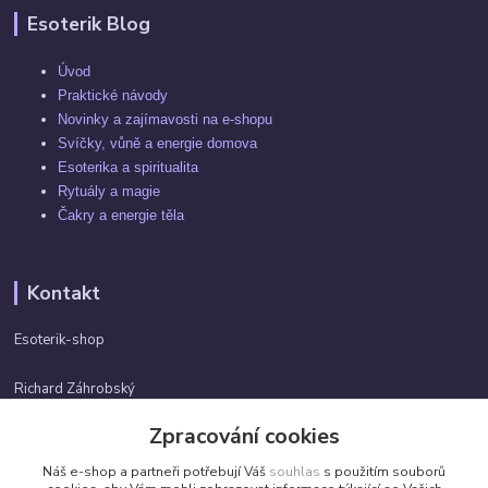
Esoterik Blog
Úvod
Praktické návody
Novinky a zajímavosti na e-shopu
Svíčky, vůně a energie domova
Esoterika a spiritualita
Rytuály a magie
Čakry a energie těla
Kontakt
Esoterik-shop
Richard Záhrobský
+420 737982974
Zpracování cookies
Po-pá 9 - 17h
Náš e-shop a partneři potřebují Váš
souhlas
s použitím souborů
info@esoterik-shop.cz