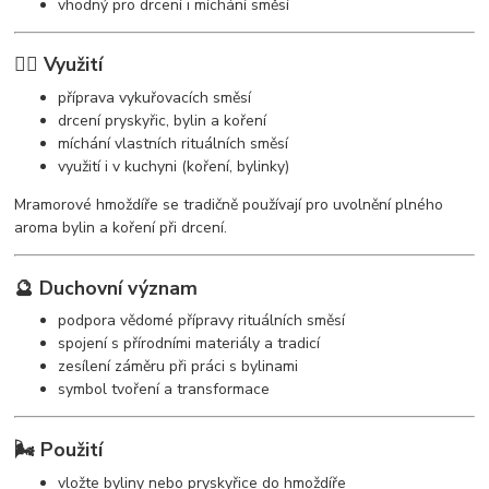
vhodný pro drcení i míchání směsí
🧘‍♀️ Využití
příprava vykuřovacích směsí
drcení pryskyřic, bylin a koření
míchání vlastních rituálních směsí
využití i v kuchyni (koření, bylinky)
Mramorové hmoždíře se tradičně používají pro uvolnění plného
aroma bylin a koření při drcení.
🔮 Duchovní význam
podpora vědomé přípravy rituálních směsí
spojení s přírodními materiály a tradicí
zesílení záměru při práci s bylinami
symbol tvoření a transformace
🌬️ Použití
vložte byliny nebo pryskyřice do hmoždíře