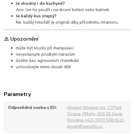
Je vhodný i do kuchyně?
Ano, lze ho použít i na drcení koření nebo bylinek.
Je každý kus stejný?
Ne, každý hmoždíř je originál díky přírodnímu mramoru.
⚠️ Upozornění
může být kluzký při manipulaci
nevystavujte prudkým nárazům
čistěte bez agresivních chemikálií
uchovávejte mimo dosah dětí
Parametry
Odpovědná osoba v EU
Ancient Wisdom sro, CTPark
Trnava, Přílohy, 919 26 Zavar,
Slovakia.+421 (0)33 558 6121,
prodej@awgifts.cz