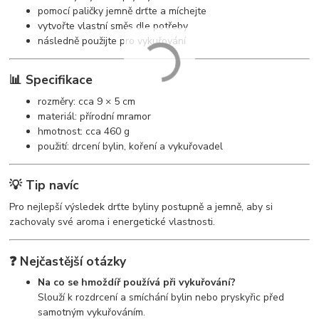
pomocí paličky jemně drťte a míchejte
vytvořte vlastní směs dle potřeby
následně použijte pro vykuřování
📊 Specifikace
rozměry: cca 9 × 5 cm
materiál: přírodní mramor
hmotnost: cca 460 g
použití: drcení bylin, koření a vykuřovadel
💡 Tip navíc
Pro nejlepší výsledek drťte byliny postupně a jemně, aby si
zachovaly své aroma i energetické vlastnosti.
❓ Nejčastější otázky
Na co se hmoždíř používá při vykuřování?
Slouží k rozdrcení a smíchání bylin nebo pryskyřic před
samotným vykuřováním.