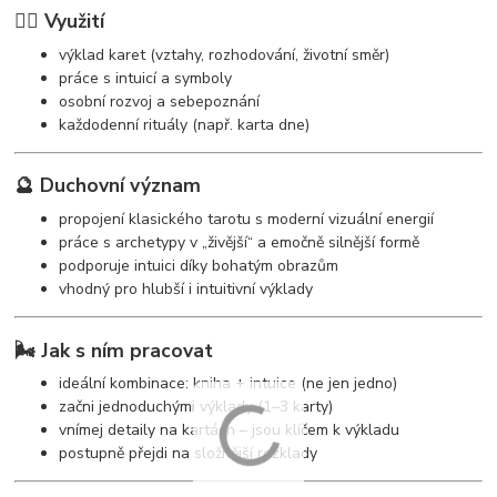
🧘‍♀️ Využití
výklad karet (vztahy, rozhodování, životní směr)
práce s intuicí a symboly
osobní rozvoj a sebepoznání
každodenní rituály (např. karta dne)
🔮 Duchovní význam
propojení klasického tarotu s moderní vizuální energií
práce s archetypy v „živější“ a emočně silnější formě
podporuje intuici díky bohatým obrazům
vhodný pro hlubší i intuitivní výklady
🌬️ Jak s ním pracovat
ideální kombinace: kniha + intuice (ne jen jedno)
začni jednoduchými výklady (1–3 karty)
vnímej detaily na kartách – jsou klíčem k výkladu
postupně přejdi na složitější rozklady