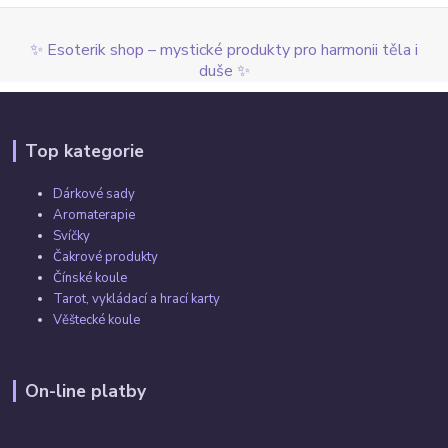
✨ Esoterik shop – mystické produkty pro harmonii těla i
duše ✨
Top kategorie
Dárkové sady
Aromaterapie
Svíčky
Čakrové produkty
Čínské koule
Tarot, vykládací a hrací karty
Věštecké koule
On-line platby