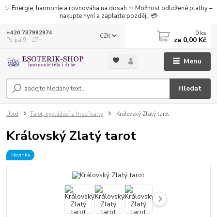
✨ Energie, harmonie a rovnováha na dosah ✨ Možnost odložené platby –
nakupte nyní a zaplaťte později. 💳
0
ks
+420 737982974
CZK
za
0,00 Kč
Po-pá 9 - 17h
Menu
Hledat
Úvod
Tarot, vykládací a hrací karty
Královský Zlatý tarot
Královský Zlatý tarot
Novinka