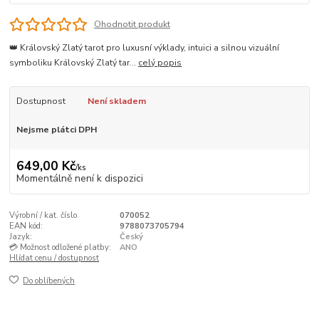
Ohodnotit produkt
👑 Královský Zlatý tarot pro luxusní výklady, intuici a silnou vizuální
symboliku Královský Zlatý tar...
celý popis
Dostupnost
Není skladem
Nejsme plátci DPH
649,00 Kč
/
ks
Momentálně není k dispozici
Výrobní / kat. číslo
070052
EAN kód:
9788073705794
Jazyk:
Český
💳 Možnost odložené platby:
ANO
Hlídat cenu / dostupnost
Do oblíbených