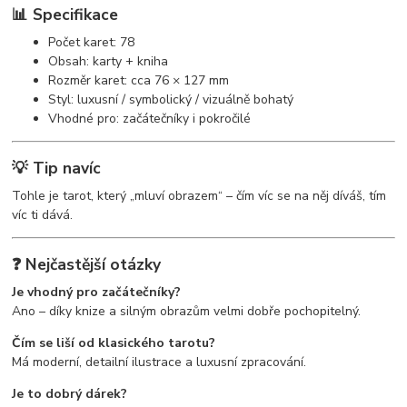
📊 Specifikace
Počet karet: 78
Obsah: karty + kniha
Rozměr karet: cca 76 × 127 mm
Styl: luxusní / symbolický / vizuálně bohatý
Vhodné pro: začátečníky i pokročilé
💡 Tip navíc
Tohle je tarot, který „mluví obrazem“ – čím víc se na něj díváš, tím
víc ti dává.
❓ Nejčastější otázky
Je vhodný pro začátečníky?
Ano – díky knize a silným obrazům velmi dobře pochopitelný.
Čím se liší od klasického tarotu?
Má moderní, detailní ilustrace a luxusní zpracování.
Je to dobrý dárek?