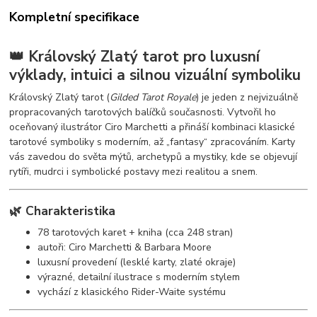
Kompletní specifikace
👑 Královský Zlatý tarot pro luxusní
výklady, intuici a silnou vizuální symboliku
Královský Zlatý tarot (
Gilded Tarot Royale
) je jeden z nejvizuálně
propracovaných tarotových balíčků současnosti. Vytvořil ho
oceňovaný ilustrátor Ciro Marchetti a přináší kombinaci klasické
tarotové symboliky s moderním, až „fantasy“ zpracováním. Karty
vás zavedou do světa mýtů, archetypů a mystiky, kde se objevují
rytíři, mudrci i symbolické postavy mezi realitou a snem.
🌿 Charakteristika
78 tarotových karet + kniha (cca 248 stran)
autoři: Ciro Marchetti & Barbara Moore
luxusní provedení (lesklé karty, zlaté okraje)
výrazné, detailní ilustrace s moderním stylem
vychází z klasického Rider-Waite systému