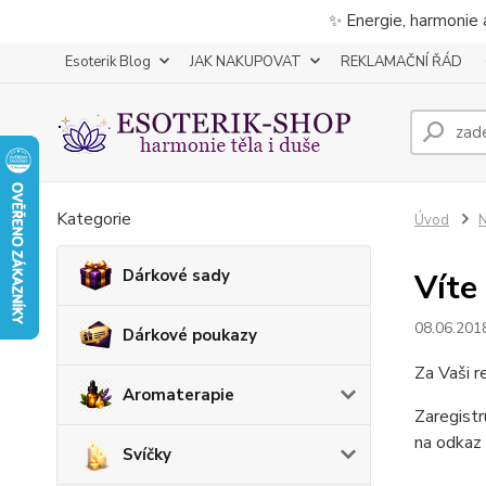
✨ Energie, harmonie 
Esoterik Blog
JAK NAKUPOVAT
REKLAMAČNÍ ŘÁD
Kategorie
Úvod
N
Dárkové sady
Víte 
08.06.201
Dárkové poukazy
Za Vaši r
Aromaterapie
Zaregistr
na odkaz 
Svíčky