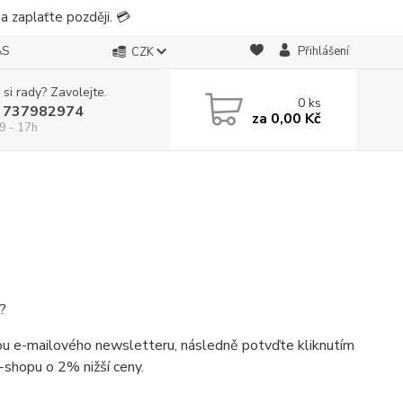
 zaplaťte později. 💳
ÁS
Přihlášení
CZK
 si rady? Zavolejte.
0
ks
 737982974
za
0,00 Kč
9 - 17h
?
rmou e-mailového newsletteru, následně potvďte kliknutím
-shopu o 2% nižší ceny.