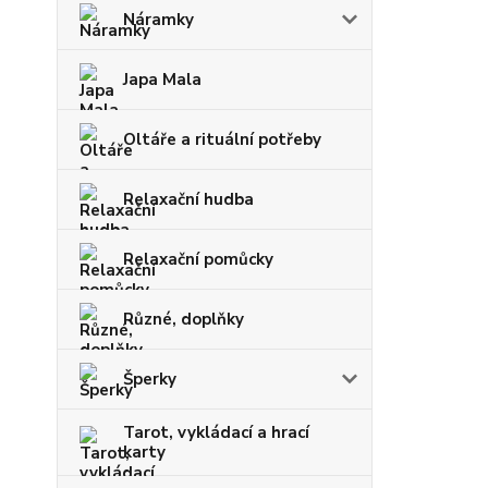
Náramky
Japa Mala
Oltáře a rituální potřeby
Relaxační hudba
Relaxační pomůcky
Různé, doplňky
Šperky
Tarot, vykládací a hrací
karty