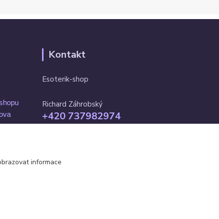
Kontakt
Esoterik-shop
-shopu
Richard Záhrobský
+420 737982974
mova
Po-pá 9 - 17h
info@esoterik-shop.cz
obrazovat informace