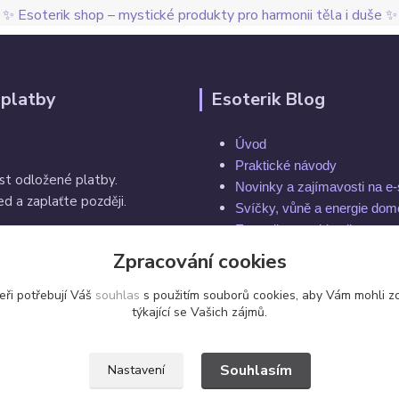
✨ Esoterik shop – mystické produkty pro harmonii těla i duše ✨
 platby
Esoterik Blog
Úvod
Praktické návody
st odložené platby.
Novinky a zajímavosti na e
d a zaplaťte později.
Svíčky, vůně a energie do
Esoterika a spiritualita
Rytuály a magie
Zpracování cookies
í do 14 dnů
Čakry a energie těla
eři potřebují Váš
souhlas
s použitím souborů cookies, aby Vám mohli z
týkající se Vašich zájmů.
Souhlasím
Nastavení