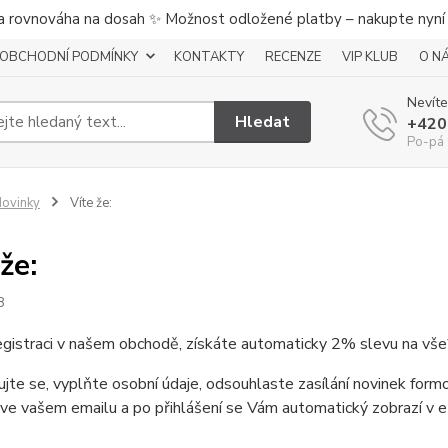
a rovnováha na dosah ✨ Možnost odložené platby – nakupte nyní a
OBCHODNÍ PODMÍNKY
KONTAKTY
RECENZE
VIP KLUB
O N
Nevíte
Hledat
+420
Po-pá 
ovinky
Víte že:
že:
8
egistraci v našem obchodě, získáte automaticky 2% slevu na vše
ujte se, vyplňte osobní údaje, odsouhlaste zasílání novinek fo
ve vašem emailu a po přihlášení se Vám automatický zobrazí v e