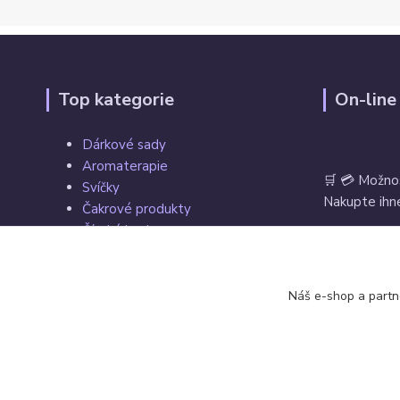
Top kategorie
On-line
Dárkové sady
Aromaterapie
🛒 💳 Možno
Svíčky
Nakupte ihne
Čakrové produkty
Čínské koule
Tarot, vykládací a hrací karty
Věštecké koule
Vrácení zbož
Náš e-shop a partn