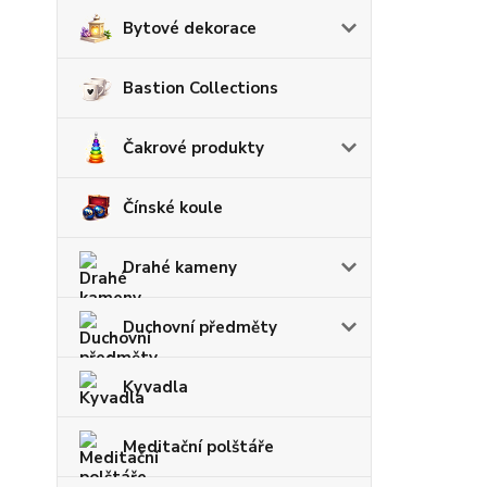
Bytové dekorace
Bastion Collections
Čakrové produkty
Čínské koule
Drahé kameny
Duchovní předměty
Kyvadla
Meditační polštáře