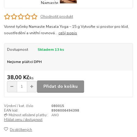
Ohodnotit produkt
Vonné tyčinky Namaste Masala Yoga – 15 g Vytvořte si prostor pro klid,
soustředění a vnitřní rovnová...
celý popis
Dostupnost
Skladem 13 ks
Nejsme plátci DPH
38,00 Kč
/
ks
Přidat do košíku
Výrobní / kat. číslo
080015
EAN kód:
8906006494398
💳 Možnost odložené platby:
ANO
Hlídat cenu / dostupnost
Do oblíbených