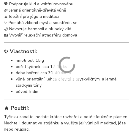
💖 Podporuje klid a vnitřní rovnováhu
🌿 Jemná orientálně-dřevitá vůně
🧘 Ideální pro jógu a meditaci
✨ Pomáhá zklidnit mysl a soustředit se
🌙 Navozuje harmonii a hluboký klid
🏡 Vytváří relaxační atmosféru domova
✨ Vlastnosti:
hmotnost: 15 g
počet tyčinek: cca 12–15 ks
doba hoření: cca 30–40 minut
vůně: orientální, lehce dřevitá s pryskyřičnými a jemně
sladkými tóny
původ: Indie
🔥 Použití:
Tyčinku zapalte, nechte krátce rozhořet a poté sfoukněte plamen.
Nechte ji doutnat ve stojánku a využijte její vůni při meditaci, józe
nebo relaxaci.