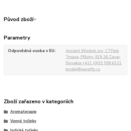
Původ zboží
Parametry
Odpovědná osoba v EU
Ancient Wisdom sro, CTPark
Trnava, Přílohy, 919 26 Zavar,
Slovakia.+421 (0)33 558 6121,
prodej@awgifts.cz
Zboží zařazeno v kategoriích
Aromaterapie
Vonné tyčinky
Indické tyčinky