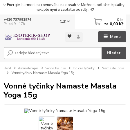
✨ Energie, harmonie a rovnováha na dosah ✨ Možnost odložené platby –
nakupte nyní a zaplaťte později. 💳
0
ks
+420 737982974
CZK
za
0,00 Kč
Po-pá 9 - 17h
Menu
Hledat
Úvod
Aromaterapie
Vonné tyčinky
Indické tyčinky
Namaste India
Vonné tyčinky Namaste Masala Yoga 15g
Vonné tyčinky Namaste Masala
Yoga 15g