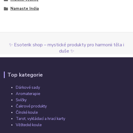
Namaste India
✨ Esoterik shop – mystické produkty pro harmonii těla i
duše ✨
Top kategorie
Dárkové sady
Aromaterapie
Svíčky
Čakrové produkty
Čínské koule
Tarot, vykládací a hrací karty
Věštecké koule