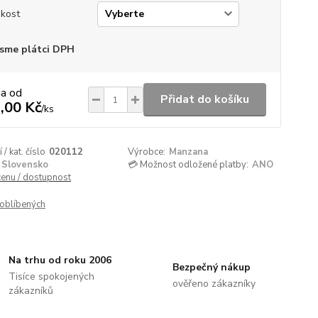
ikost
sme plátci DPH
na od
Přidat do košíku
,00 Kč
/
ks
/ kat. číslo
020112
Výrobce:
Manzana
Slovensko
💳 Možnost odložené platby:
ANO
cenu / dostupnost
oblíbených
Na trhu od roku 2006
Bezpečný nákup
Tisíce spokojených
ověřeno zákazníky
zákazníků