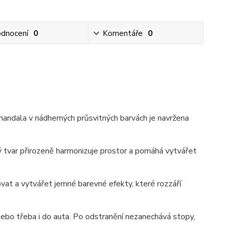
dnocení
0
Komentáře
0
mandala v nádherných průsvitných barvách je navržena
vý tvar přirozeně harmonizuje prostor a pomáhá vytvářet
vat a vytvářet jemné barevné efekty, které rozzáří
nebo třeba i do auta. Po odstranění nezanechává stopy,