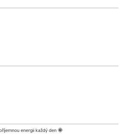
 příjemnou energii každý den
🌞