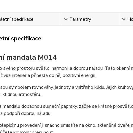
etní specifikace
Parametry
Ho
tní specifikace
ní mandala M014
 svého prostoru světlo, harmonii a dobrou náladu. Tato okenní 
živila interiér a přinesla do něj pozitivní energii.
sou symbolem rovnováhy, jednoty a vnitřního klidu. Jejich kruho
, klidnou atmosféru.
a mandalu dopadnou sluneční paprsky, začne se krásně prosvětlo
a podpoří dobrou náladu.
lepicímu provedení ji snadno umístíte na okno, skleněné dveře 
můžete kdykoliv přesunout.