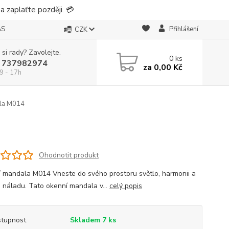
 zaplaťte později. 💳
ÁS
Přihlášení
CZK
 si rady? Zavolejte.
0
ks
 737982974
za
0,00 Kč
9 - 17h
la M014
Ohodnotit produkt
 mandala M014 Vneste do svého prostoru světlo, harmonii a
 náladu. Tato okenní mandala v...
celý popis
tupnost
Skladem 7 ks