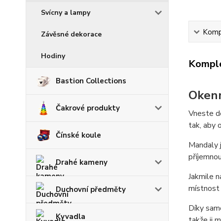
Svícny a lampy
Kompl
Závěsné dekorace
Hodiny
Komple
Bastion Collections
Oken
Čakrové produkty
Vneste do
tak, aby o
Čínské koule
Mandaly j
příjemnou
Drahé kameny
Jakmile n
místnost 
Duchovní předměty
Díky samo
Kyvadla
takže ji 