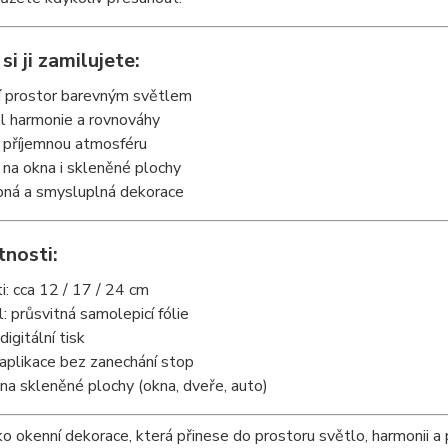
si ji zamilujete:
ří prostor barevným světlem
l harmonie a rovnováhy
í příjemnou atmosféru
í na okna i skleněné plochy
pná a smysluplná dekorace
tnosti:
ti: cca 12 / 17 / 24 cm
l: průsvitná samolepicí fólie
 digitální tisk
aplikace bez zanechání stop
na skleněné plochy (okna, dveře, auto)
ako okenní dekorace, která přinese do prostoru světlo, harmonii a