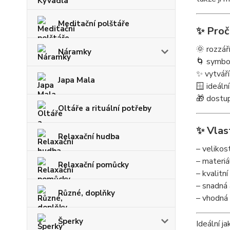
Meditační polštáře
✨ Proč 
🌞 rozzá
Náramky
🌀 symbo
✨ vytvář
Japa Mala
🪟 ideáln
🎁 dostu
Oltáře a rituální potřeby
✨ Vlas
Relaxační hudba
– velikos
– materiá
Relaxační pomůcky
– kvalitní
– snadná 
Různé, doplňky
– vhodná 
Šperky
Ideální j