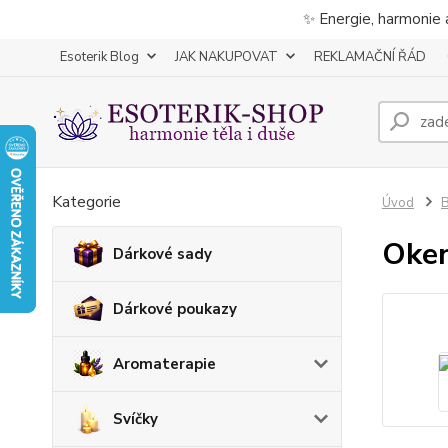
✨ Energie, harmonie 
Esoterik Blog
JAK NAKUPOVAT
REKLAMAČNÍ ŘÁD
Kategorie
Úvod
B
Oke
Dárkové sady
Dárkové poukazy
Aromaterapie
Svíčky