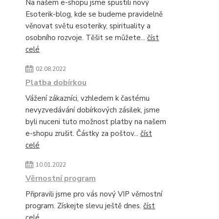
Na našem e-shopu jsme spustili nový
Esoterik-blog, kde se budeme pravidelně
věnovat světu esoteriky, spirituality a
osobního rozvoje. Těšit se můžete...
číst
celé
02.08.2022
Platba dobírkou
Vážení zákazníci, vzhledem k častému
nevyzvedávání dobírkových zásilek, jsme
byli nuceni tuto možnost platby na našem
e-shopu zrušit. Částky za poštov...
číst
celé
10.01.2022
Věrnostní program
Připravili jsme pro vás nový VIP věrnostní
program. Získejte slevu ještě dnes.
číst
celé