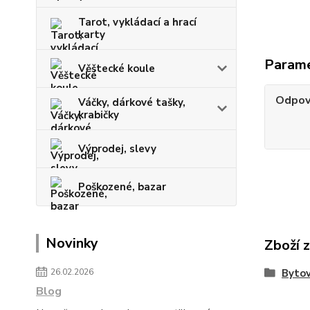
Tarot, vykládací a hrací
karty
Param
Věštecké koule
Odpov
Váčky, dárkové tašky,
krabičky
Výprodej, slevy
Poškozené, bazar
Novinky
Zboží 
26.02.2026
Bytov
Blog