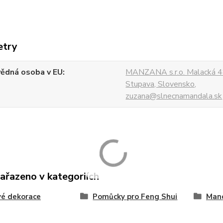
etry
ědná osoba v EU
MANZANA s.r.o. Malacká 4
Stupava, Slovensko,
zuzana@slnecnamandala.sk
zařazeno v kategoriích
é dekorace
Pomůcky pro Feng Shui
Man