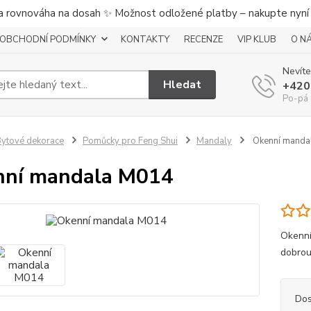
a rovnováha na dosah ✨ Možnost odložené platby – nakupte nyní a
OBCHODNÍ PODMÍNKY
KONTAKTY
RECENZE
VIP KLUB
O N
Nevíte
Hledat
+420
Po-pá 
ytové dekorace
Pomůcky pro Feng Shui
Mandaly
Okenní manda
nní mandala M014
Okenní
dobrou
Dos