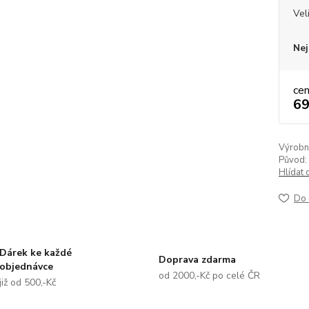
Vel
Nej
ce
69
Výrobní 
Původ:
Hlídat 
Do 
Dárek ke každé
Doprava zdarma
objednávce
od 2000,-Kč po celé ČR
již od 500,-Kč