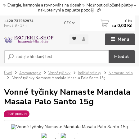
✨ Energie, harmonie a rovnováha na dosah ✨ Možnost odložené platby –
nakupte nyní a zaplaťte později. 💳
0
ks
+420 737982974
CZK
za
0,00 Kč
Po-pá 9 - 17h
Menu
Hledat
Úvod
Aromaterapie
Vonné tyčinky
Indické tyčinky
Namaste India
Vonné tyčinky Namaste Mandala Masala Palo Santo 15g
Vonné tyčinky Namaste Mandala
Masala Palo Santo 15g
TOP produkt