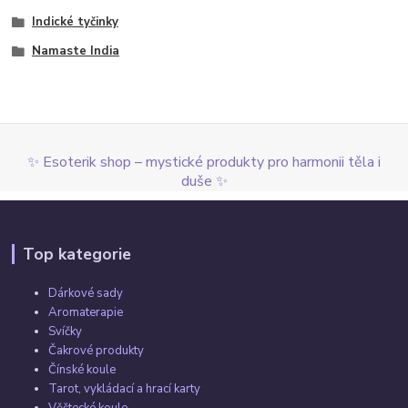
Indické tyčinky
Namaste India
✨ Esoterik shop – mystické produkty pro harmonii těla i
duše ✨
Top kategorie
Dárkové sady
Aromaterapie
Svíčky
Čakrové produkty
Čínské koule
Tarot, vykládací a hrací karty
Věštecké koule