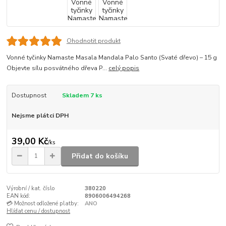
Ohodnotit produkt
Vonné tyčinky Namaste Masala Mandala Palo Santo (Svaté dřevo) – 15 g
Objevte sílu posvátného dřeva P...
celý popis
Dostupnost
Skladem 7 ks
Nejsme plátci DPH
39,00 Kč
/
ks
Přidat do košíku
Výrobní / kat. číslo
380220
EAN kód:
8906006494268
💳 Možnost odložené platby:
ANO
Hlídat cenu / dostupnost