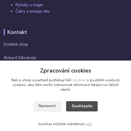
Rytuály a magie
Čakry a energie těla
Kontakt
Esoterik-shop
Richard Záhrobský
+420 737982974
Zpracování cookies
Po-pá 9 - 17h
Náš e-shop a partneři potřebují Váš
souhlas
s použitím souborů
info@esoterik-shop.cz
cookies, aby Vám mohli zobrazovat informace týkající se Vašich
zájmů.
Souhlasím
Nastavení
Všechna práva vyhrazena. ©2026 by Esoterik-shop.cz
Souhlas můžete odmítnout
zde
.
Vytvořeno na
Eshop-rychle.cz