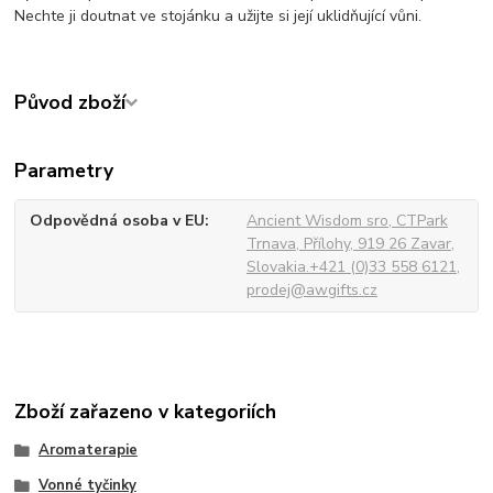
Nechte ji doutnat ve stojánku a užijte si její uklidňující vůni.
Původ zboží
Parametry
Odpovědná osoba v EU
Ancient Wisdom sro, CTPark
Trnava, Přílohy, 919 26 Zavar,
Slovakia.+421 (0)33 558 6121,
prodej@awgifts.cz
Zboží zařazeno v kategoriích
Aromaterapie
Vonné tyčinky