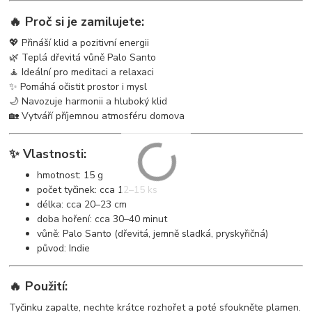
🔥 Proč si je zamilujete:
💖 Přináší klid a pozitivní energii
🌿 Teplá dřevitá vůně Palo Santo
🧘 Ideální pro meditaci a relaxaci
✨ Pomáhá očistit prostor i mysl
🌙 Navozuje harmonii a hluboký klid
🏡 Vytváří příjemnou atmosféru domova
✨ Vlastnosti:
hmotnost: 15 g
počet tyčinek: cca 12–15 ks
délka: cca 20–23 cm
doba hoření: cca 30–40 minut
vůně: Palo Santo (dřevitá, jemně sladká, pryskyřičná)
původ: Indie
🔥 Použití:
Tyčinku zapalte, nechte krátce rozhořet a poté sfoukněte plamen.