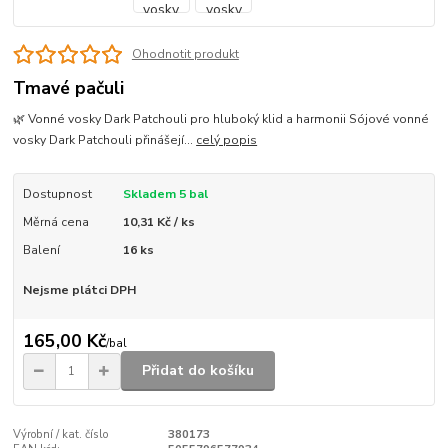
Ohodnotit produkt
Tmavé pačuli
🌿 Vonné vosky Dark Patchouli pro hluboký klid a harmonii Sójové vonné
vosky Dark Patchouli přinášejí...
celý popis
Dostupnost
Skladem 5 bal
Měrná cena
10,31 Kč / ks
Balení
16 ks
Nejsme plátci DPH
165,00 Kč
/
bal
Přidat do košíku
Výrobní / kat. číslo
380173