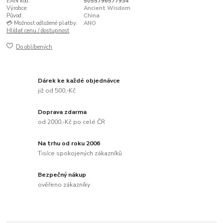
EAN kód:
5055796577934
Výrobce:
Ancient Wisdom
Původ:
China
💳 Možnost odložené platby:
ANO
Hlídat cenu / dostupnost
Do oblíbených
Dárek ke každé objednávce
již od 500,-Kč
Doprava zdarma
od 2000,-Kč po celé ČR
Na trhu od roku 2006
Tisíce spokojených zákazníků
Bezpečný nákup
ověřeno zákazníky