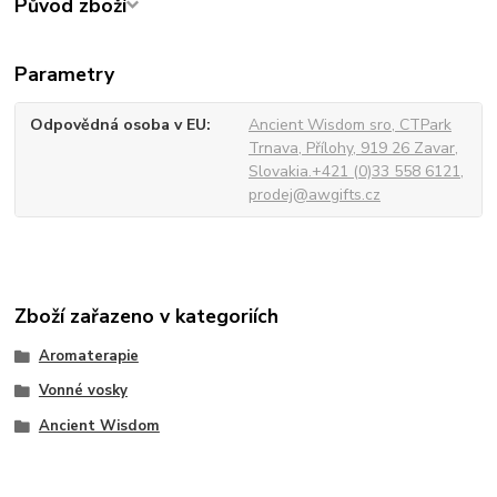
Původ zboží
Parametry
Odpovědná osoba v EU
Ancient Wisdom sro, CTPark
Trnava, Přílohy, 919 26 Zavar,
Slovakia.+421 (0)33 558 6121,
prodej@awgifts.cz
Zboží zařazeno v kategoriích
Aromaterapie
Vonné vosky
Ancient Wisdom