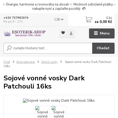
✨ Energie, harmonie a rovnováha na dosah ✨ Možnost odložené platby –
nakupte nyní a zaplaťte později. 💳
0
ks
+420 737982974
CZK
za
0,00 Kč
Po-pá 9 - 17h
Menu
Hledat
Úvod
Aromaterapie
Vonné vosky
Sojové vonné vosky Dark Patchouli
16ks
Sojové vonné vosky Dark
Patchouli 16ks