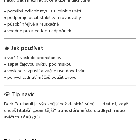
Pačuli patří mezi hluboké a uzemňující vůně:
• pomáhá zklidnit mysl a uvolnit napětí
• podporuje pocit stability a rovnováhy
• působí hřejivě a relaxačně
• vhodné pro meditaci i odpočinek
🔥 Jak používat
• vlož 1 vosk do aromalampy
• zapal čajovou svíčku pod miskou
• vosk se rozpustí a začne uvolňovat vůni
• po vychladnutí můžeš použít znovu
💡 Tip navíc
Dark Patchouli je výraznější než klasické vůně —
ideální, když
chceš hlubší, „zemitější“ atmosféru místo sladkých nebo
svěžích tónů
🌿✨