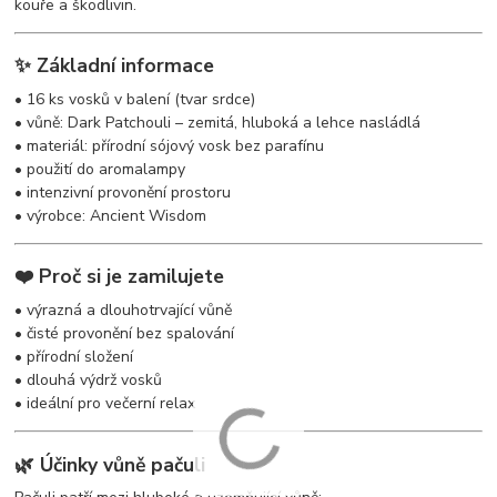
kouře a škodlivin.
✨ Základní informace
• 16 ks vosků v balení (tvar srdce)
• vůně: Dark Patchouli – zemitá, hluboká a lehce nasládlá
• materiál: přírodní sójový vosk bez parafínu
• použití do aromalampy
• intenzivní provonění prostoru
• výrobce: Ancient Wisdom
❤️ Proč si je zamilujete
• výrazná a dlouhotrvající vůně
• čisté provonění bez spalování
• přírodní složení
• dlouhá výdrž vosků
• ideální pro večerní relax
🌿 Účinky vůně pačuli