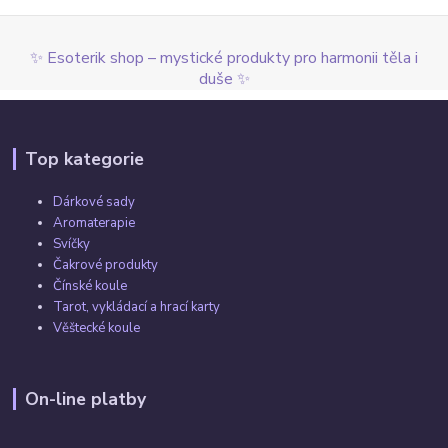
✨ Esoterik shop – mystické produkty pro harmonii těla i
duše ✨
Top kategorie
Dárkové sady
Aromaterapie
Svíčky
Čakrové produkty
Čínské koule
Tarot, vykládací a hrací karty
Věštecké koule
On-line platby