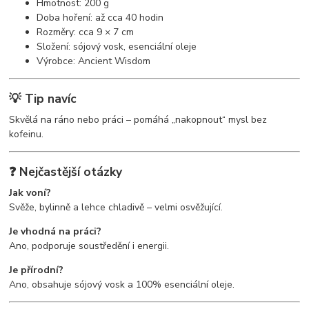
Hmotnost: 200 g
Doba hoření: až cca 40 hodin
Rozměry: cca 9 × 7 cm
Složení: sójový vosk, esenciální oleje
Výrobce: Ancient Wisdom
💡 Tip navíc
Skvělá na ráno nebo práci – pomáhá „nakopnout“ mysl bez
kofeinu.
❓ Nejčastější otázky
Jak voní?
Svěže, bylinně a lehce chladivě – velmi osvěžující.
Je vhodná na práci?
Ano, podporuje soustředění i energii.
Je přírodní?
Ano, obsahuje sójový vosk a 100% esenciální oleje.