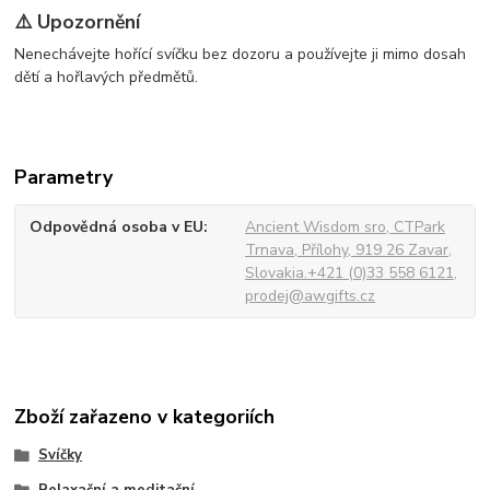
⚠️ Upozornění
Nenechávejte hořící svíčku bez dozoru a používejte ji mimo dosah
dětí a hořlavých předmětů.
Parametry
Odpovědná osoba v EU
Ancient Wisdom sro, CTPark
Trnava, Přílohy, 919 26 Zavar,
Slovakia.+421 (0)33 558 6121,
prodej@awgifts.cz
Zboží zařazeno v kategoriích
Svíčky
Relaxační a meditační