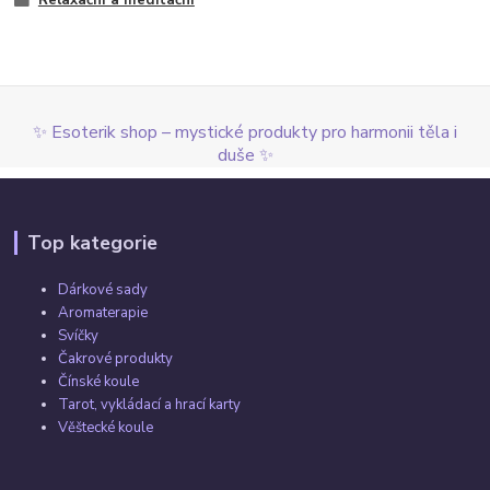
✨ Esoterik shop – mystické produkty pro harmonii těla i
duše ✨
Top kategorie
Dárkové sady
Aromaterapie
Svíčky
Čakrové produkty
Čínské koule
Tarot, vykládací a hrací karty
Věštecké koule