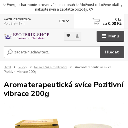
✨ Energie, harmonie a rovnováha na dosah ✨ Možnost odložené platby –
nakupte nyní a zaplaťte později. 💳
0
ks
+420 737982974
CZK
za
0,00 Kč
Po-pá 9 - 17h
Menu
Hledat
Úvod
Svíčky
Relaxační a meditační
Aromaterapeutická svíce
Pozitivní vibrace 200g
Aromaterapeutická svíce Pozitivní
vibrace 200g