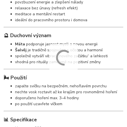
povzbuzení energie a zlepšení nálady
relaxace bez únavy (refresh efekt)
meditace a mentální restart
ideální do pracovního prostoru i domova
🔮 Duchovní význam
Máta
podporuje jasnost mysli a novou energii
Šalvěj
je tradičně spojována s očistou a harmonií
společně vytváří vibraci „nového začátku“ a lehkosti
vhodná pro rituály zaměřené na pozitivní změny
🌬️ Použití
zapalte svíčku na bezpečném, nehořlavém povrchu
nechte vosk roztavit až ke krajům pro rovnoměrné hoření
doporučeno hoření max. 3–4 hodiny
po použití uzavřete víčkem
📊 Specifikace