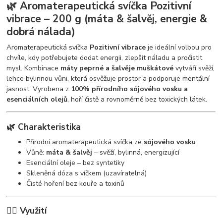
🌿 Aromaterapeutická svíčka Pozitivní
vibrace – 200 g (máta & šalvěj, energie &
dobrá nálada)
Aromaterapeutická svíčka
Pozitivní vibrace
je ideální volbou pro
chvíle, kdy potřebujete dodat energii, zlepšit náladu a pročistit
mysl. Kombinace
máty peprné a šalvěje muškátové
vytváří svěží,
lehce bylinnou vůni, která osvěžuje prostor a podporuje mentální
jasnost. Vyrobena z
100% přírodního sójového vosku a
esenciálních olejů
, hoří čistě a rovnoměrně bez toxických látek.
🌿 Charakteristika
Přírodní aromaterapeutická svíčka ze
sójového vosku
Vůně:
máta & šalvěj
– svěží, bylinná, energizující
Esenciální oleje – bez syntetiky
Skleněná dóza s víčkem (uzavíratelná)
Čisté hoření bez kouře a toxinů
🧘‍♀️ Využití