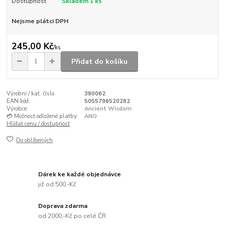
Dostupnost
Skladem 1 ks
Nejsme plátci DPH
245,00 Kč
/
ks
Přidat do košíku
Výrobní / kat. číslo
380062
EAN kód:
5055796520282
Výrobce:
Ancient Wisdom
💳 Možnost odložené platby:
ANO
Hlídat cenu / dostupnost
Do oblíbených
Dárek ke každé objednávce
již od 500,-Kč
Doprava zdarma
od 2000,-Kč po celé ČR