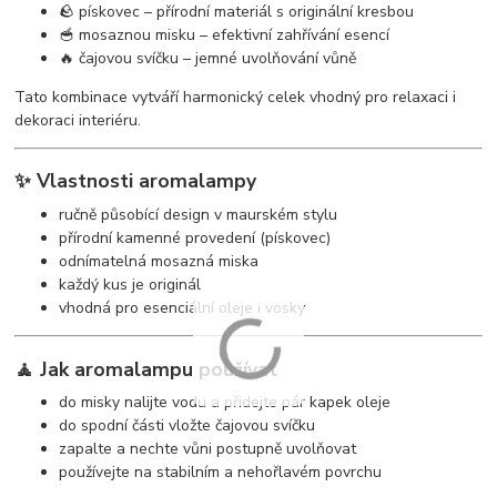
🪨 pískovec – přírodní materiál s originální kresbou
🥣 mosaznou misku – efektivní zahřívání esencí
🔥 čajovou svíčku – jemné uvolňování vůně
Tato kombinace vytváří harmonický celek vhodný pro relaxaci i
dekoraci interiéru.
✨ Vlastnosti aromalampy
ručně působící design v maurském stylu
přírodní kamenné provedení (pískovec)
odnímatelná mosazná miska
každý kus je originál
vhodná pro esenciální oleje i vosky
🧘 Jak aromalampu používat
do misky nalijte vodu a přidejte pár kapek oleje
do spodní části vložte čajovou svíčku
zapalte a nechte vůni postupně uvolňovat
používejte na stabilním a nehořlavém povrchu