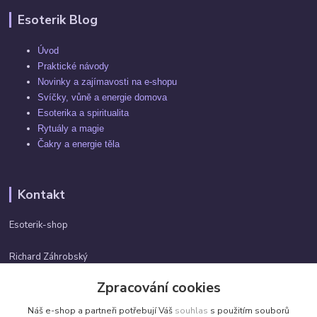
Esoterik Blog
Úvod
Praktické návody
Novinky a zajímavosti na e-shopu
Svíčky, vůně a energie domova
Esoterika a spiritualita
Rytuály a magie
Čakry a energie těla
Kontakt
Esoterik-shop
Richard Záhrobský
+420 737982974
Zpracování cookies
Po-pá 9 - 17h
Náš e-shop a partneři potřebují Váš
souhlas
s použitím souborů
info@esoterik-shop.cz