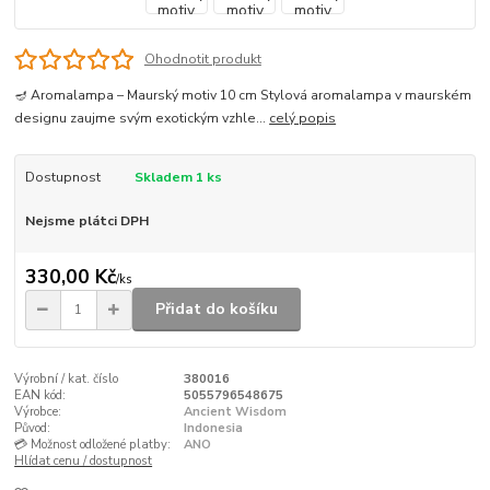
Ohodnotit produkt
🪔 Aromalampa – Maurský motiv 10 cm Stylová aromalampa v maurském
designu zaujme svým exotickým vzhle...
celý popis
Dostupnost
Skladem 1 ks
Nejsme plátci DPH
330,00 Kč
/
ks
Přidat do košíku
Výrobní / kat. číslo
380016
EAN kód:
5055796548675
Výrobce:
Ancient Wisdom
Původ:
Indonesia
💳 Možnost odložené platby:
ANO
Hlídat cenu / dostupnost