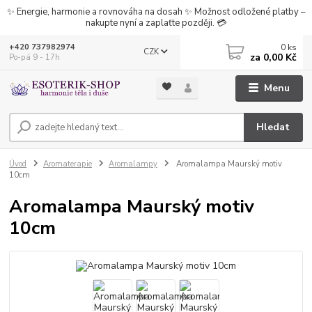
✨ Energie, harmonie a rovnováha na dosah ✨ Možnost odložené platby –
nakupte nyní a zaplaťte později. 💳
0
ks
+420 737982974
CZK
za
0,00 Kč
Po-pá 9 - 17h
Menu
Hledat
Úvod
Aromaterapie
Aromalampy
Aromalampa Maurský motiv
10cm
Aromalampa Maurský motiv
10cm