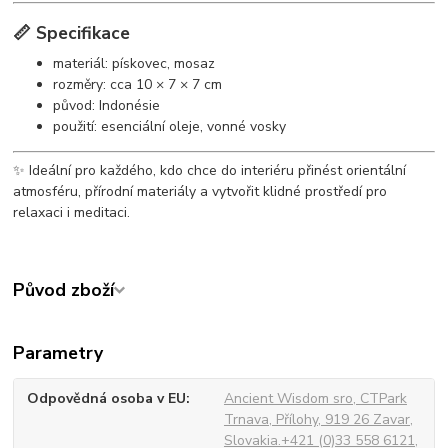
📏 Specifikace
materiál: pískovec, mosaz
rozměry: cca 10 × 7 × 7 cm
původ: Indonésie
použití: esenciální oleje, vonné vosky
✨ Ideální pro každého, kdo chce do interiéru přinést orientální
atmosféru, přírodní materiály a vytvořit klidné prostředí pro
relaxaci i meditaci.
Původ zboží
Parametry
Odpovědná osoba v EU
Ancient Wisdom sro, CTPark
Trnava, Přílohy, 919 26 Zavar,
Slovakia.+421 (0)33 558 6121,