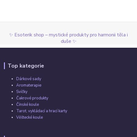
✨ Esoterik shop – mystické produkty pro harmonii těla i
duše ✨
Top kategorie
Dárkové sady
Aromaterapie
Svíčky
Čakrové produkty
Čínské koule
Tarot, vykládací a hrací karty
Věštecké koule