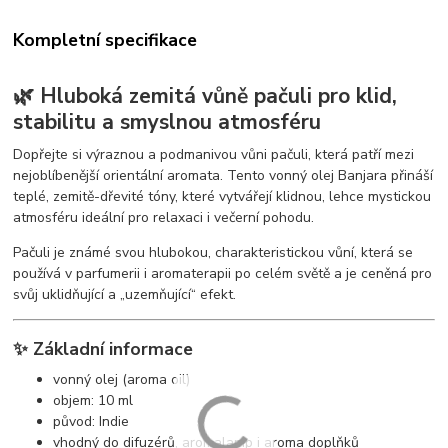
Kompletní specifikace
🌿 Hluboká zemitá vůně pačuli pro klid,
stabilitu a smyslnou atmosféru
Dopřejte si výraznou a podmanivou vůni pačuli, která patří mezi
nejoblíbenější orientální aromata. Tento vonný olej Banjara přináší
teplé, zemitě-dřevité tóny, které vytvářejí klidnou, lehce mystickou
atmosféru ideální pro relaxaci i večerní pohodu.
Pačuli je známé svou hlubokou, charakteristickou vůní, která se
používá v parfumerii i aromaterapii po celém světě a je ceněná pro
svůj uklidňující a „uzemňující“ efekt.
✨ Základní informace
vonný olej (aroma oil)
objem: 10 ml
původ: Indie
vhodný do difuzérů, aromalamp i aroma doplňků