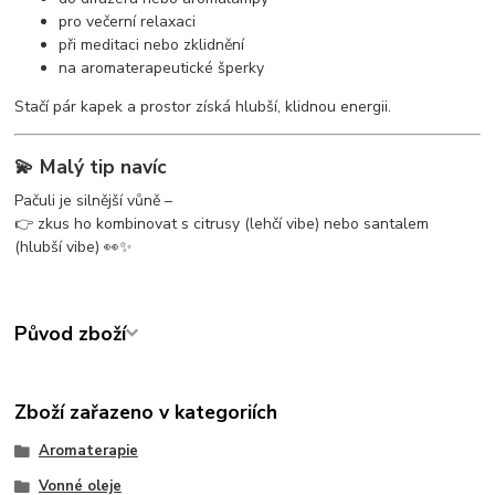
pro večerní relaxaci
při meditaci nebo zklidnění
na aromaterapeutické šperky
Stačí pár kapek a prostor získá hlubší, klidnou energii.
💫 Malý tip navíc
Pačuli je silnější vůně –
👉 zkus ho kombinovat s citrusy (lehčí vibe) nebo santalem
(hlubší vibe) 👀✨
Původ zboží
Zboží zařazeno v kategoriích
Aromaterapie
Vonné oleje