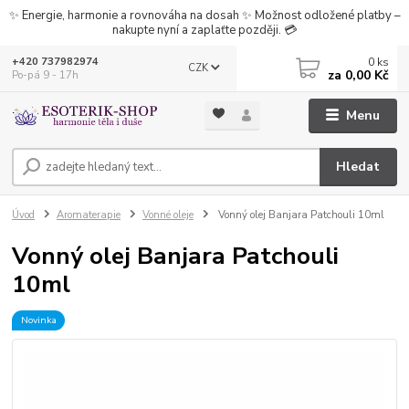
✨ Energie, harmonie a rovnováha na dosah ✨ Možnost odložené platby –
nakupte nyní a zaplaťte později. 💳
0
ks
+420 737982974
CZK
za
0,00 Kč
Po-pá 9 - 17h
Menu
Hledat
Úvod
Aromaterapie
Vonné oleje
Vonný olej Banjara Patchouli 10ml
Vonný olej Banjara Patchouli
10ml
Novinka