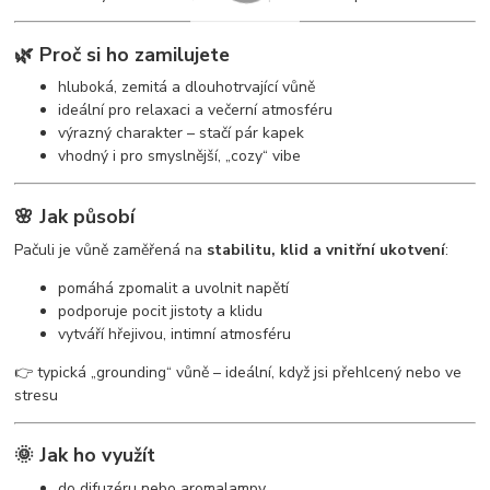
🌿 Proč si ho zamilujete
hluboká, zemitá a dlouhotrvající vůně
ideální pro relaxaci a večerní atmosféru
výrazný charakter – stačí pár kapek
vhodný i pro smyslnější, „cozy“ vibe
🌸 Jak působí
Pačuli je vůně zaměřená na
stabilitu, klid a vnitřní ukotvení
:
pomáhá zpomalit a uvolnit napětí
podporuje pocit jistoty a klidu
vytváří hřejivou, intimní atmosféru
👉 typická „grounding“ vůně – ideální, když jsi přehlcený nebo ve
stresu
🌞 Jak ho využít
do difuzéru nebo aromalampy