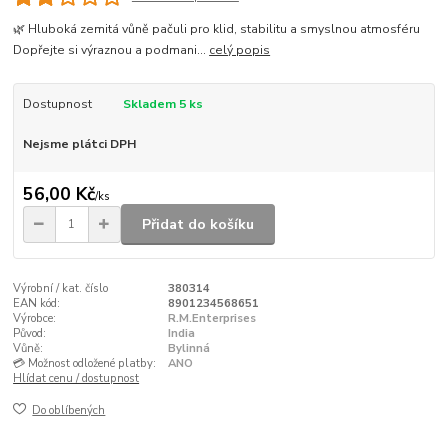
🌿 Hluboká zemitá vůně pačuli pro klid, stabilitu a smyslnou atmosféru
Dopřejte si výraznou a podmani...
celý popis
Dostupnost
Skladem 5 ks
Nejsme plátci DPH
56,00 Kč
/
ks
Přidat do košíku
Výrobní / kat. číslo
380314
EAN kód:
8901234568651
Výrobce:
R.M.Enterprises
Původ:
India
Vůně:
Bylinná
💳 Možnost odložené platby:
ANO
Hlídat cenu / dostupnost
Do oblíbených