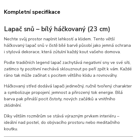
Kompletní specifikace
Lapač snů – bílý háčkovaný (23 cm)
Nechte svůj prostor naplnit lehkostí a klidem. Tento větší
háčkovaný lapač snů v čistě bílé barvě působí jako jemná ochrana
i stylová dekorace, která zútulní každý kout vašeho domova.
Podle tradičních legend lapač zachytává negativní sny ve své síti,
zatímco ty pozitivní nechává sklouznout po peří zpět k vám. Každé
ráno tak může začínat s pocitem většího klidu a rovnováhy.
Háčkovaný střed dodává lapači jedinečný, ručně tvořený charakter
a symbolizuje propojení, jemnost a přirozený tok energie. Bílá
barva pak přináší pocit čistoty, nových začátků a vnitřního
zklidnění.
Díky větším rozměrům se stává výrazným prvkem interiéru –
ideální nad postel, do obývacího prostoru nebo meditačního
koutku.