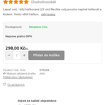
Ohodnotit produkt
Lapač snů – bílý háčkovaný (23 cm) Nechte svůj prostor naplnit lehkostí a
klidem. Tento větší háčkov...
celý popis
Dostupnost
Skladem 2 ks
Nejsme plátci DPH
298,00 Kč
/
ks
Přidat do košíku
Výrobní / kat. číslo
370156
💳 Možnost odložené platby:
ANO
Hlídat cenu / dostupnost
Do oblíbených
Dárek ke každé objednávce