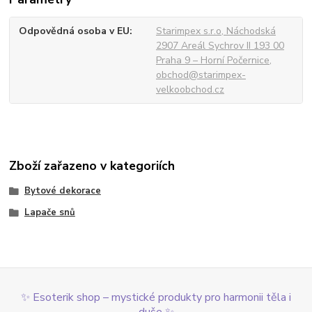
Odpovědná osoba v EU
Starimpex s.r.o, Náchodská
2907 Areál Sychrov II 193 00
Praha 9 – Horní Počernice,
obchod@starimpex-
velkoobchod.cz
Zboží zařazeno v kategoriích
Bytové dekorace
Lapače snů
✨ Esoterik shop – mystické produkty pro harmonii těla i
duše ✨