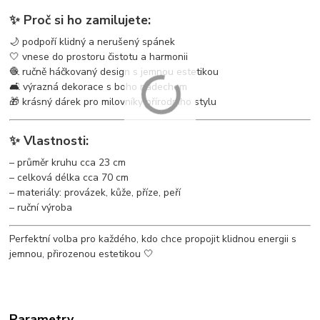
✨ Proč si ho zamilujete:
🌙 podpoří klidný a nerušený spánek
🤍 vnese do prostoru čistotu a harmonii
🧶 ručně háčkovaný design s jemnou estetikou
🛋️ výrazná dekorace s boho nádechem
🎁 krásný dárek pro milovníky přírodního stylu
✨ Vlastnosti:
– průměr kruhu cca 23 cm
– celková délka cca 70 cm
– materiály: provázek, kůže, příze, peří
– ruční výroba
Perfektní volba pro každého, kdo chce propojit klidnou energii s
jemnou, přirozenou estetikou 🤍
Parametry