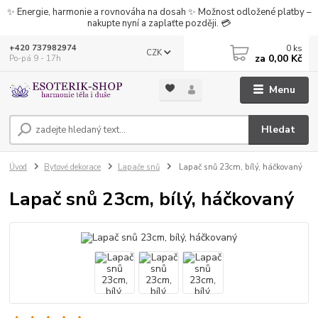
✨ Energie, harmonie a rovnováha na dosah ✨ Možnost odložené platby –
nakupte nyní a zaplaťte později. 💳
0
ks
+420 737982974
CZK
za
0,00 Kč
Po-pá 9 - 17h
Menu
Hledat
Úvod
Bytové dekorace
Lapače snů
Lapač snů 23cm, bílý, háčkovaný
Lapač snů 23cm, bílý, háčkovaný