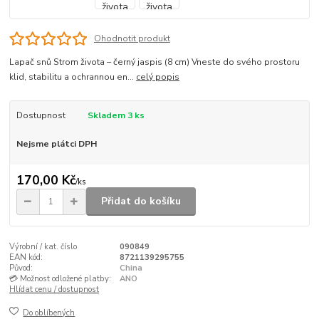
Ohodnotit produkt
Lapač snů Strom života – černý jaspis (8 cm) Vneste do svého prostoru
klid, stabilitu a ochrannou en...
celý popis
Dostupnost
Skladem 3 ks
Nejsme plátci DPH
170,00 Kč
/
ks
Přidat do košíku
Výrobní / kat. číslo
090849
EAN kód:
8721139295755
Původ:
China
💳 Možnost odložené platby:
ANO
Hlídat cenu / dostupnost
Do oblíbených