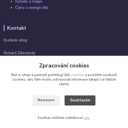
Rytuály a magie
Čakry a energie těla
Kontakt
Esoterik-shop
Richard Záhrobský
+420 737982974
Zpracování cookies
Po-pá 9 - 17h
Náš e-shop a partneři potřebují Váš
souhlas
s použitím souborů
info@esoterik-shop.cz
cookies, aby Vám mohli zobrazovat informace týkající se Vašich
zájmů.
Souhlasím
Nastavení
Všechna práva vyhrazena. ©2026 by Esoterik-shop.cz
Souhlas můžete odmítnout
zde
.
Vytvořeno na
Eshop-rychle.cz