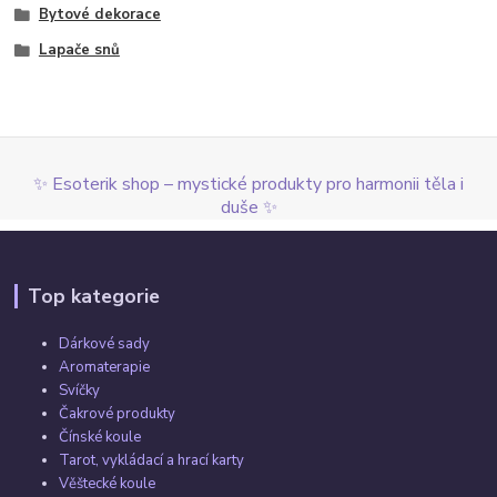
Bytové dekorace
Lapače snů
✨ Esoterik shop – mystické produkty pro harmonii těla i
duše ✨
Top kategorie
Dárkové sady
Aromaterapie
Svíčky
Čakrové produkty
Čínské koule
Tarot, vykládací a hrací karty
Věštecké koule