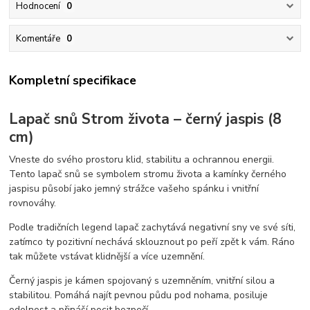
Hodnocení
0
Komentáře
0
Kompletní specifikace
Lapač snů Strom života – černý jaspis (8
cm)
Vneste do svého prostoru klid, stabilitu a ochrannou energii.
Tento lapač snů se symbolem stromu života a kamínky černého
jaspisu působí jako jemný strážce vašeho spánku i vnitřní
rovnováhy.
Podle tradičních legend lapač zachytává negativní sny ve své síti,
zatímco ty pozitivní nechává sklouznout po peří zpět k vám. Ráno
tak můžete vstávat klidnější a více uzemnění.
Černý jaspis je kámen spojovaný s uzemněním, vnitřní silou a
stabilitou. Pomáhá najít pevnou půdu pod nohama, posiluje
odolnost a přináší pocit bezpečí.