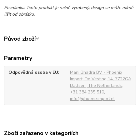
Poznámka: Tento produkt je ručně vyrobený, design se může mírně
lišit od obrázku.
Původ zboží
Parametry
Odpovědná osoba v EU
Mani Bhadra BV - Phoenix
Import, De Vesting 14, 7722GA
Dalfsen, The Netherlands,
+31 384 235 510,
info@phoeniximport.nl
Zboží zařazeno v kategoriích