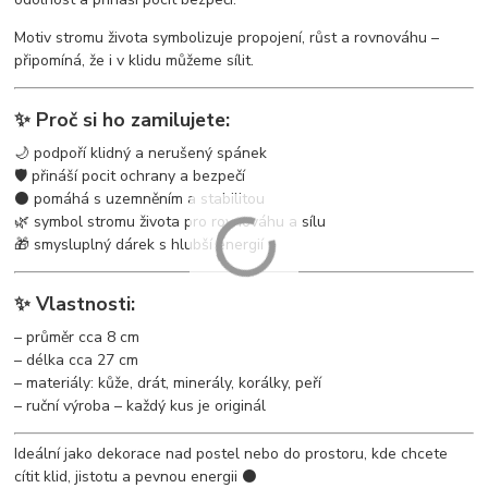
Motiv stromu života symbolizuje propojení, růst a rovnováhu –
připomíná, že i v klidu můžeme sílit.
✨ Proč si ho zamilujete:
🌙 podpoří klidný a nerušený spánek
🛡️ přináší pocit ochrany a bezpečí
⚫ pomáhá s uzemněním a stabilitou
🌿 symbol stromu života pro rovnováhu a sílu
🎁 smysluplný dárek s hlubší energií
✨ Vlastnosti:
– průměr cca 8 cm
– délka cca 27 cm
– materiály: kůže, drát, minerály, korálky, peří
– ruční výroba – každý kus je originál
Ideální jako dekorace nad postel nebo do prostoru, kde chcete
cítit klid, jistotu a pevnou energii ⚫