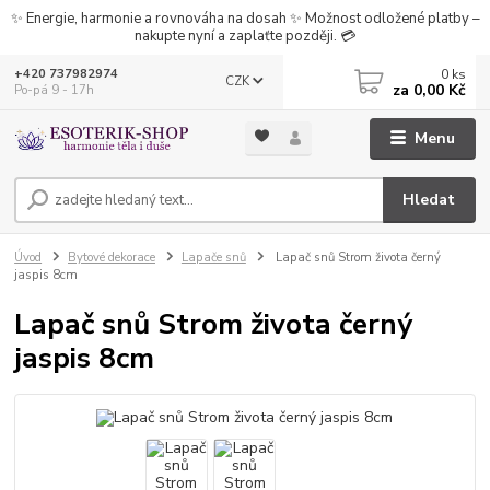
✨ Energie, harmonie a rovnováha na dosah ✨ Možnost odložené platby –
nakupte nyní a zaplaťte později. 💳
0
ks
+420 737982974
CZK
za
0,00 Kč
Po-pá 9 - 17h
Menu
Hledat
Úvod
Bytové dekorace
Lapače snů
Lapač snů Strom života černý
jaspis 8cm
Lapač snů Strom života černý
jaspis 8cm