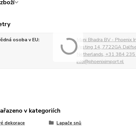
zboží
etry
ědná osoba v EU
Mani Bhadra BV - Phoenix I
Vesting 14, 7722GA Dalfs
Netherlands, +31 384 235
info@phoeniximport.nl
zařazeno v kategoriích
é dekorace
Lapače snů