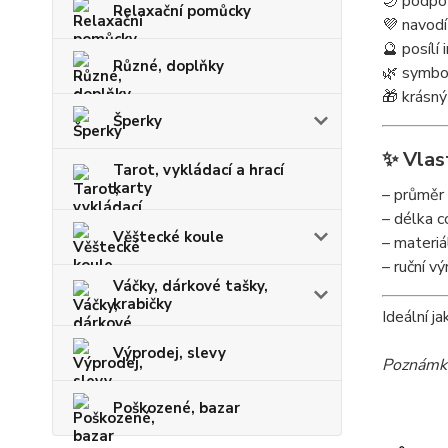
🌙 podpoř
Relaxační pomůcky
💜 navodí
🔮 posílí 
Různé, doplňky
🌿 symbol
🎁 krásn
Šperky
✨ Vlas
Tarot, vykládací a hrací
karty
– průměr
– délka 
Věštecké koule
– materiál
– ruční vý
Váčky, dárkové tašky,
krabičky
Ideální j
Výprodej, slevy
Poznámka
Poškozené, bazar