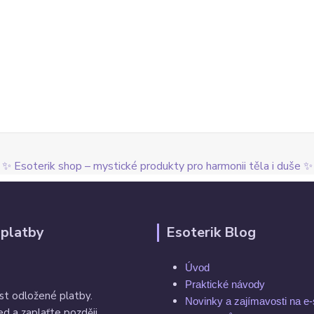
✨ Esoterik shop – mystické produkty pro harmonii těla i duše ✨
 platby
Esoterik Blog
Úvod
Praktické návody
st odložené platby.
Novinky a zajímavosti na e
d a zaplaťte později.