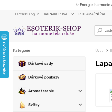
✨ Energie, harmonie 
Esoterik Blog
JAK NAKUPOVAT
REKLAMAČNÍ ŘÁD
Kategorie
Úvod
B
Lapa
Dárkové sady
Dárkové poukazy
Aromaterapie
Svíčky