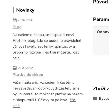
Původ 
Novinky
Param
26.02.2026
Blog
Odpov
Na našem e-shopu jsme spustili nový
Esoterik-blog, kde se budeme pravidelně
věnovat světu esoteriky, spirituality a
osobního rozvoje. Těšit se můžete...
číst
celé
02.08.2022
Platba dobírkou
Vážení zákazníci, vzhledem k častému
Zboží 
nevyzvedávání dobírkových zásilek, jsme
byli nuceni tuto možnost platby na našem
Bytov
e-shopu zrušit. Částky za poštov...
číst
celé