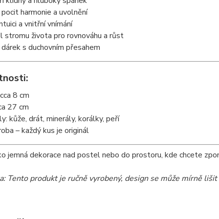
í klidný a hluboký spánek
 pocit harmonie a uvolnění
intuici a vnitřní vnímání
 stromu života pro rovnováhu a růst
ý dárek s duchovním přesahem
tnosti:
 cca 8 cm
cca 27 cm
y: kůže, drát, minerály, korálky, peří
roba – každý kus je originál
ako jemná dekorace nad postel nebo do prostoru, kde chcete zpoma
: Tento produkt je ručně vyrobený, design se může mírně lišit