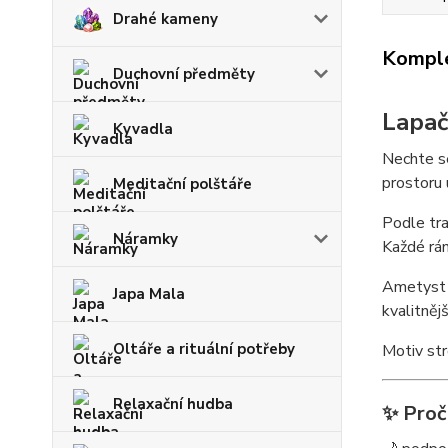
Drahé kameny
Komple
Duchovní předměty
Lapač
Kyvadla
Nechte se
prostoru u
Meditační polštáře
Podle tra
Náramky
Každé rán
Ametyst j
Japa Mala
kvalitněj
Oltáře a rituální potřeby
Motiv str
Relaxační hudba
✨ Proč 