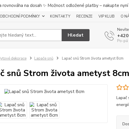
a rovnováha na dosah ✨ Možnost odložené platby – nakupte nyní a
OBCHODNÍ PODMÍNKY
KONTAKTY
RECENZE
VIP KLUB
O N
Nevíte
Hledat
+420
Po-pá 
ytové dekorace
Lapače snů
Lapač snů Strom života ametyst 8cm
č snů Strom života ametyst 8c
Lapač 
energií
Dos