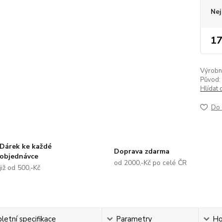
Nej
17
Výrobní 
Původ:
Hlídat 
Do 
Dárek ke každé
Doprava zdarma
objednávce
od 2000,-Kč po celé ČR
již od 500,-Kč
etní specifikace
Parametry
Ho