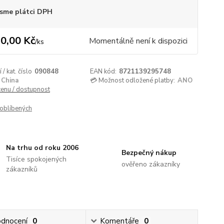
sme plátci DPH
0,00 Kč
Momentálně není k dispozici
/
ks
/ kat. číslo
090848
EAN kód:
8721139295748
China
💳 Možnost odložené platby:
ANO
cenu / dostupnost
oblíbených
Na trhu od roku 2006
Bezpečný nákup
Tisíce spokojených
ověřeno zákazníky
zákazníků
dnocení
0
Komentáře
0