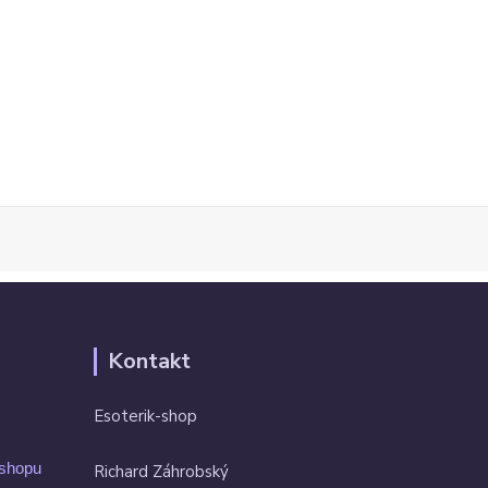
Kontakt
Esoterik-shop
-shopu
Richard Záhrobský