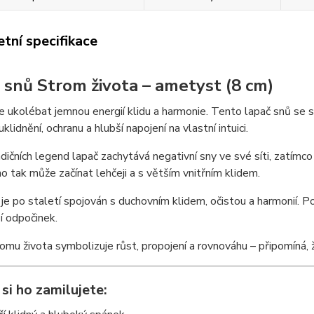
tní specifikace
 snů Strom života – ametyst (8 cm)
 ukolébat jemnou energií klidu a harmonie. Tento lapač snů se
klidnění, ochranu a hlubší napojení na vlastní intuici.
dičních legend lapač zachytává negativní sny ve své síti, zatímco
o tak může začínat lehčeji a s větším vnitřním klidem.
e po staletí spojován s duchovním klidem, očistou a harmonií. Pom
ší odpočinek.
omu života symbolizuje růst, propojení a rovnováhu – připomíná, že
si ho zamilujete: