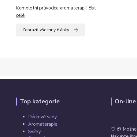
Kompletní průvodce aromaterapií.
číst
celé
Zobrazit všechny články
Top kategorie
On-line
Dárkové sady
Aromaterapie
🛒 💳 Možno
Svíčky
Nakupte ihne