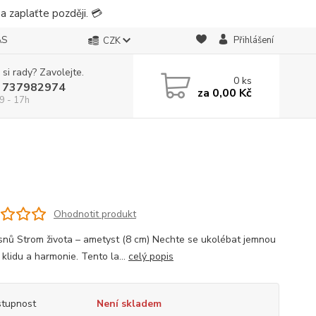
 zaplaťte později. 💳
ÁS
Přihlášení
CZK
 si rady? Zavolejte.
0
ks
 737982974
za
0,00 Kč
9 - 17h
m
Ohodnotit produkt
snů Strom života – ametyst (8 cm) Nechte se ukolébat jemnou
 klidu a harmonie. Tento la...
celý popis
tupnost
Není skladem