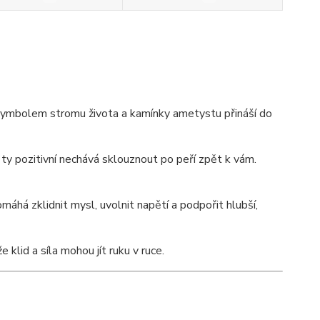
 symbolem stromu života a kamínky ametystu přináší do
 ty pozitivní nechává sklouznout po peří zpět k vám.
áhá zklidnit mysl, uvolnit napětí a podpořit hlubší,
 klid a síla mohou jít ruku v ruce.