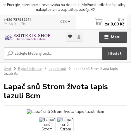
✨ Energie, harmonie a rovnováha na dosah ✨ Možnost odložené platby –
nakupte nyní a zaplaťte později. 💳
0
ks
+420 737982974
CZK
za
0,00 Kč
Po-pá 9 - 17h
Menu
Hledat
Úvod
Bytové dekorace
Lapače snů
Lapač snů Strom života lapis
lazuli 8cm
Lapač snů Strom života lapis
lazuli 8cm