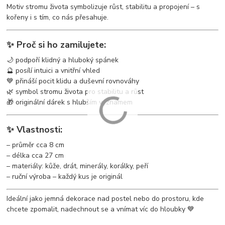
Motiv stromu života symbolizuje růst, stabilitu a propojení – s
kořeny i s tím, co nás přesahuje.
✨ Proč si ho zamilujete:
🌙 podpoří klidný a hluboký spánek
🔮 posílí intuici a vnitřní vhled
💙 přináší pocit klidu a duševní rovnováhy
🌿 symbol stromu života pro stabilitu a růst
🎁 originální dárek s hlubším významem
✨ Vlastnosti:
– průměr cca 8 cm
– délka cca 27 cm
– materiály: kůže, drát, minerály, korálky, peří
– ruční výroba – každý kus je originál
Ideální jako jemná dekorace nad postel nebo do prostoru, kde
chcete zpomalit, nadechnout se a vnímat víc do hloubky 💙