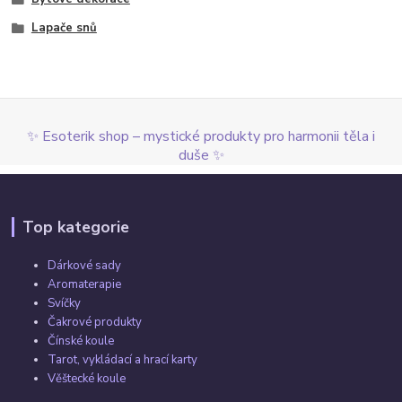
Lapače snů
✨ Esoterik shop – mystické produkty pro harmonii těla i
duše ✨
Top kategorie
Dárkové sady
Aromaterapie
Svíčky
Čakrové produkty
Čínské koule
Tarot, vykládací a hrací karty
Věštecké koule