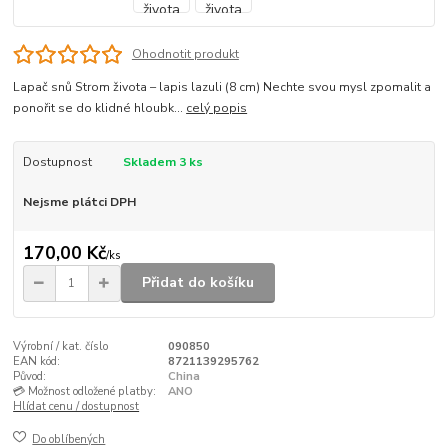
Ohodnotit produkt
Lapač snů Strom života – lapis lazuli (8 cm) Nechte svou mysl zpomalit a
ponořit se do klidné hloubk...
celý popis
Dostupnost
Skladem 3 ks
Nejsme plátci DPH
170,00 Kč
/
ks
Přidat do košíku
Výrobní / kat. číslo
090850
EAN kód:
8721139295762
Původ:
China
💳 Možnost odložené platby:
ANO
Hlídat cenu / dostupnost
Do oblíbených