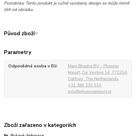
Poznámka: Tento produkt je ručně vyrobený, design se může mírně
lišit od obrázku.
Původ zboží
Parametry
Odpovědná osoba v EU
Mani Bhadra BV - Phoenix
Import, De Vesting 14, 7722GA
Dalfsen, The Netherlands,
+31 384 235 510,
info@phoeniximport.nl
Zboží zařazeno v kategoriích
Bytové dekorace