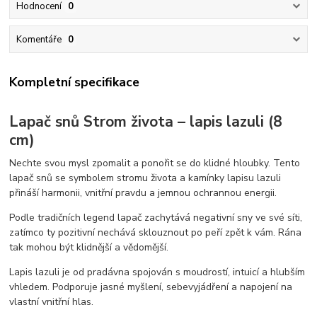
Hodnocení
0
Komentáře
0
Kompletní specifikace
Lapač snů Strom života – lapis lazuli (8
cm)
Nechte svou mysl zpomalit a ponořit se do klidné hloubky. Tento
lapač snů se symbolem stromu života a kamínky lapisu lazuli
přináší harmonii, vnitřní pravdu a jemnou ochrannou energii.
Podle tradičních legend lapač zachytává negativní sny ve své síti,
zatímco ty pozitivní nechává sklouznout po peří zpět k vám. Rána
tak mohou být klidnější a vědomější.
Lapis lazuli je od pradávna spojován s moudrostí, intuicí a hlubším
vhledem. Podporuje jasné myšlení, sebevyjádření a napojení na
vlastní vnitřní hlas.