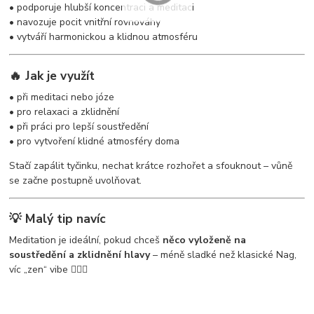
• podporuje hlubší koncentraci a meditaci
• navozuje pocit vnitřní rovnováhy
• vytváří harmonickou a klidnou atmosféru
🔥 Jak je využít
• při meditaci nebo józe
• pro relaxaci a zklidnění
• při práci pro lepší soustředění
• pro vytvoření klidné atmosféry doma
Stačí zapálit tyčinku, nechat krátce rozhořet a sfouknout – vůně
se začne postupně uvolňovat.
💡 Malý tip navíc
Meditation je ideální, pokud chceš
něco vyloženě na
soustředění a zklidnění hlavy
– méně sladké než klasické Nag,
víc „zen“ vibe 🧘‍♂️✨