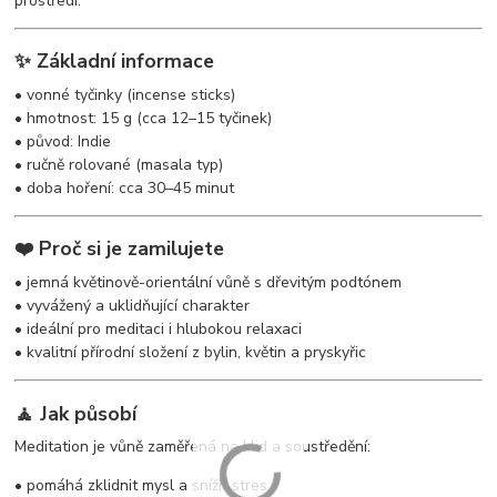
prostředí.
✨ Základní informace
• vonné tyčinky (incense sticks)
• hmotnost: 15 g (cca 12–15 tyčinek)
• původ: Indie
• ručně rolované (masala typ)
• doba hoření: cca 30–45 minut
❤️ Proč si je zamilujete
• jemná květinově-orientální vůně s dřevitým podtónem
• vyvážený a uklidňující charakter
• ideální pro meditaci i hlubokou relaxaci
• kvalitní přírodní složení z bylin, květin a pryskyřic
🧘 Jak působí
Meditation je vůně zaměřená na klid a soustředění:
• pomáhá zklidnit mysl a snížit stres