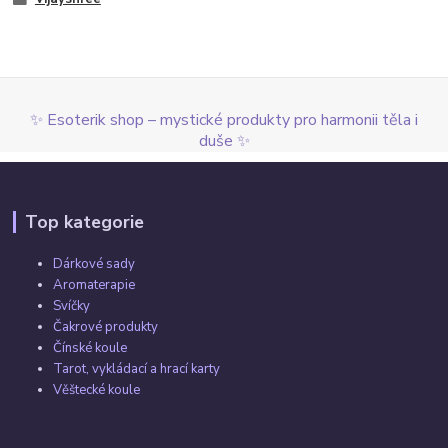
✨ Esoterik shop – mystické produkty pro harmonii těla i
duše ✨
Top kategorie
Dárkové sady
Aromaterapie
Svíčky
Čakrové produkty
Čínské koule
Tarot, vykládací a hrací karty
Věštecké koule