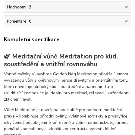
Hodnocení
2
Komentáře
0
Kompletní specifikace
🌿 Meditační vůně Meditation pro klid,
soustředění a vnitřní rovnováhu
Vonné tyčinky Vijayshree Golden Nag Meditation přinášejí jemnou,
vyváženou vůni s květinovými, lehce dřevitými a orientálními tóny,
která navozuje hluboký klid, soustředění a harmonii. Tato
uklidňující kompozice je ideální pro meditaci, relaxaci i každodenní
zklidnění mysli.
Vůně Meditation je navržena speciálně pro podporu meditační
praxe – kombinuje přírodní byliny, květinové extrakty a pryskyřice,
díky čemuž působí jemně, přirozeně a velmi harmonicky. Její aroma
pomáhá zpomalit mysl, zlepšit koncentraci a vytvořit klidné