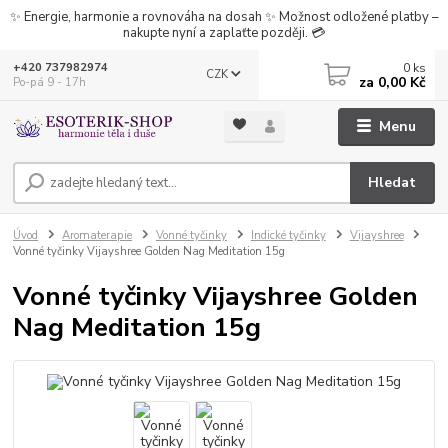
✨ Energie, harmonie a rovnováha na dosah ✨ Možnost odložené platby –
nakupte nyní a zaplaťte později. 💳
0
ks
+420 737982974
CZK
za
0,00 Kč
Po-pá 9 - 17h
Menu
Hledat
Úvod
Aromaterapie
Vonné tyčinky
Indické tyčinky
Vijayshree
Vonné tyčinky Vijayshree Golden Nag Meditation 15g
Vonné tyčinky Vijayshree Golden
Nag Meditation 15g