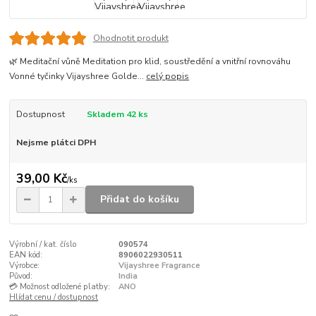
Ohodnotit produkt
🌿 Meditační vůně Meditation pro klid, soustředění a vnitřní rovnováhu
Vonné tyčinky Vijayshree Golde...
celý popis
Dostupnost
Skladem 42 ks
Nejsme plátci DPH
39,00 Kč
/
ks
Přidat do košíku
Výrobní / kat. číslo
090574
EAN kód:
8906022930511
Výrobce:
Vijayshree Fragrance
Původ:
India
💳 Možnost odložené platby:
ANO
Hlídat cenu / dostupnost