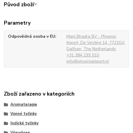
Původ zboží
Parametry
Odpovědná osoba v EU
Mani Bhadra BV - Phoenix
Import, De Vesting 14, 7722GA
Dalfsen, The Netherlands,
+31 384 235 510,
info@phoeniximport.nl
Zboží zařazeno v kategoriích
Aromaterapie
Vonné tyčinky
Indické tyčinky
Vijayshree