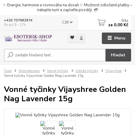
✨ Energie, harmonie a rovnováha na dosah ✨ Možnost odložené platby –
nakupte nyní a zaplaťte později. 💳
0
ks
+420 737982974
CZK
za
0,00 Kč
Po-pá 9 - 17h
Menu
Hledat
Úvod
Aromaterapie
Vonné tyčinky
Indické tyčinky
Vijayshree
Vonné tyčinky Vijayshree Golden Nag Lavender 15g
Vonné tyčinky Vijayshree Golden
Nag Lavender 15g