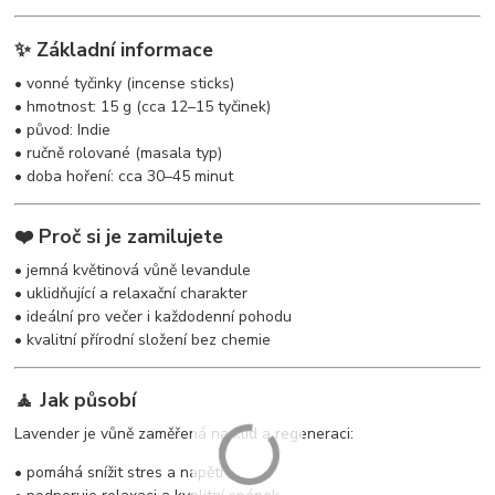
✨ Základní informace
• vonné tyčinky (incense sticks)
• hmotnost: 15 g (cca 12–15 tyčinek)
• původ: Indie
• ručně rolované (masala typ)
• doba hoření: cca 30–45 minut
❤️ Proč si je zamilujete
• jemná květinová vůně levandule
• uklidňující a relaxační charakter
• ideální pro večer i každodenní pohodu
• kvalitní přírodní složení bez chemie
🧘 Jak působí
Lavender je vůně zaměřená na klid a regeneraci:
• pomáhá snížit stres a napětí