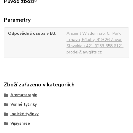
Původ zboží
Parametry
Odpovědná osoba v EU
Ancient Wisdom sro, CTPark
Trnava, Přílohy, 919 26 Zavar,
Slovakia.+421 (0)33 558 6121,
prodej@awgifts.cz
Zboží zařazeno v kategoriích
Aromaterapie
Vonné tyčinky
Indické tyčinky
Vijayshree