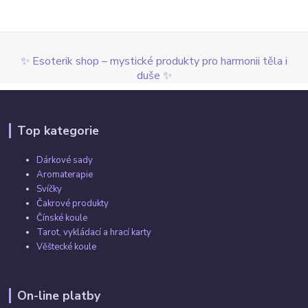
✨ Esoterik shop – mystické produkty pro harmonii těla i
duše ✨
Top kategorie
Dárkové sady
Aromaterapie
Svíčky
Čakrové produkty
Čínské koule
Tarot, vykládací a hrací karty
Věštecké koule
On-line platby