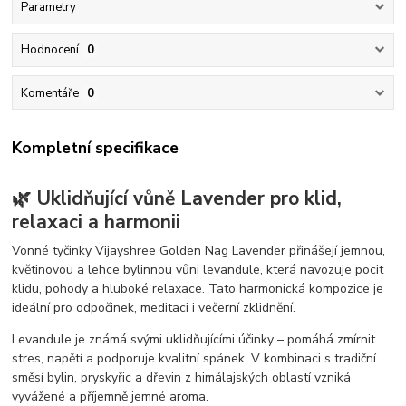
Parametry
Hodnocení
0
Komentáře
0
Kompletní specifikace
🌿 Uklidňující vůně Lavender pro klid,
relaxaci a harmonii
Vonné tyčinky Vijayshree Golden Nag Lavender přinášejí jemnou,
květinovou a lehce bylinnou vůni levandule, která navozuje pocit
klidu, pohody a hluboké relaxace. Tato harmonická kompozice je
ideální pro odpočinek, meditaci i večerní zklidnění.
Levandule je známá svými uklidňujícími účinky – pomáhá zmírnit
stres, napětí a podporuje kvalitní spánek. V kombinaci s tradiční
směsí bylin, pryskyřic a dřevin z himálajských oblastí vzniká
vyvážené a příjemně jemné aroma.