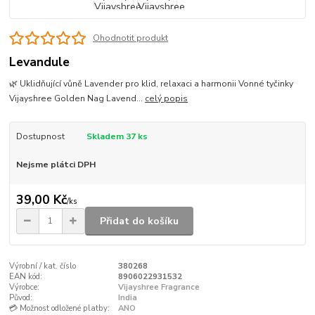
Ohodnotit produkt
Levandule
🌿 Uklidňující vůně Lavender pro klid, relaxaci a harmonii Vonné tyčinky
Vijayshree Golden Nag Lavend...
celý popis
Dostupnost
Skladem 37 ks
Nejsme plátci DPH
39,00 Kč
/
ks
Přidat do košíku
Výrobní / kat. číslo
380268
EAN kód:
8906022931532
Výrobce:
Vijayshree Fragrance
Původ:
India
💳 Možnost odložené platby:
ANO