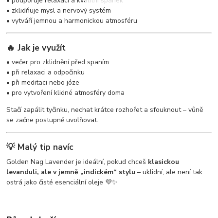
• podporuje relaxaci a kvalitní spánek
• zklidňuje mysl a nervový systém
• vytváří jemnou a harmonickou atmosféru
🔥 Jak je využít
• večer pro zklidnění před spaním
• při relaxaci a odpočinku
• při meditaci nebo józe
• pro vytvoření klidné atmosféry doma
Stačí zapálit tyčinku, nechat krátce rozhořet a sfouknout – vůně
se začne postupně uvolňovat.
💡 Malý tip navíc
Golden Nag Lavender je ideální, pokud chceš
klasickou
levanduli, ale v jemně „indickém“ stylu
– uklidní, ale není tak
ostrá jako čisté esenciální oleje 💜✨