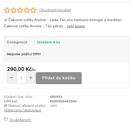
Ohodnotit produkt
🪔 Čakrové svíčky Arome – sada 7 ks pro harmonii energie a meditaci
Čakrové svíčky Arome – 7 ks předs...
celý popis
Dostupnost
Skladem 6 ks
Nejsme plátci DPH
290,00 Kč
/
ks
Přidat do košíku
Výrobní / kat. číslo
080034
EAN kód:
8595556482094
💳 Možnost odložené platby:
ANO
Hlídat cenu / dostupnost
Do oblíbených