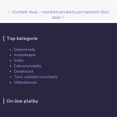
✨ Esoterik shop – mystické produkty pro harmonii těla i
duše ✨
Top kategorie
Dárkové sady
Aromaterapie
Svíčky
Čakrové produkty
Čínské koule
Tarot, vykládací a hrací karty
Věštecké koule
On-line platby