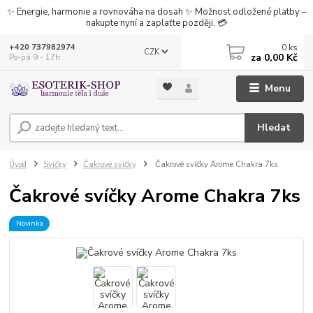
✨ Energie, harmonie a rovnováha na dosah ✨ Možnost odložené platby –
nakupte nyní a zaplaťte později. 💳
0
ks
+420 737982974
CZK
za
0,00 Kč
Po-pá 9 - 17h
Menu
Hledat
Úvod
Svíčky
Čakrové svíčky
Čakrové svíčky Arome Chakra 7ks
Čakrové svíčky Arome Chakra 7ks
Novinka