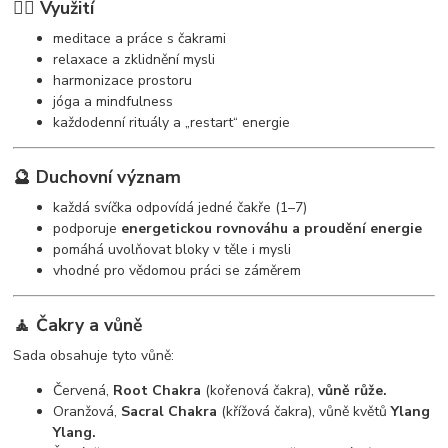
🧘‍♀️ Využití
meditace a práce s čakrami
relaxace a zklidnění mysli
harmonizace prostoru
jóga a mindfulness
každodenní rituály a „restart“ energie
🔮 Duchovní význam
každá svíčka odpovídá jedné čakře (1–7)
podporuje
energetickou rovnováhu a proudění energie
pomáhá uvolňovat bloky v těle i mysli
vhodné pro vědomou práci se záměrem
🧘 Čakry a vůně
Sada obsahuje tyto vůně:
Červená,
Root Chakra
(kořenová čakra),
vůně růže.
Oranžová,
Sacral Chakra
(křížová čakra), vůně květů
Ylang
Ylang.