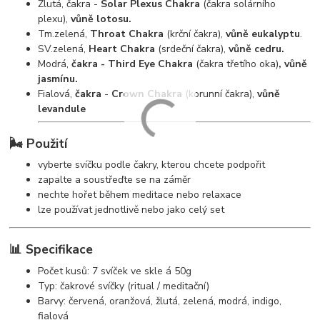
Žlutá, čakra -
Solar Plexus Chakra
(čakra solárního
plexu),
vůně lotosu.
Tm.zelená,
Throat Chakra
(krční čakra),
vůně eukalyptu
.
SV.zelená,
Heart Chakra
(srdeční čakra),
vůně cedru.
Modrá,
čakra - Third Eye Chakra
(čakra třetího oka)
, vůně
jasmínu.
Fialová,
čakra
-
Crown Chakra
(korunní čakra),
vůně
levandule
🌬️ Použití
vyberte svíčku podle čakry, kterou chcete podpořit
zapalte a soustřeďte se na záměr
nechte hořet během meditace nebo relaxace
lze používat jednotlivě nebo jako celý set
📊 Specifikace
Počet kusů: 7 svíček ve skle á 50g
Typ: čakrové svíčky (ritual / meditační)
Barvy: červená, oranžová, žlutá, zelená, modrá, indigo,
fialová