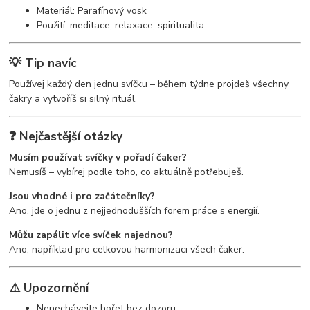
Materiál: Parafínový vosk
Použití: meditace, relaxace, spiritualita
💡 Tip navíc
Používej každý den jednu svíčku – během týdne projdeš všechny
čakry a vytvoříš si silný rituál.
❓ Nejčastější otázky
Musím používat svíčky v pořadí čaker?
Nemusíš – vybírej podle toho, co aktuálně potřebuješ.
Jsou vhodné i pro začátečníky?
Ano, jde o jednu z nejjednodušších forem práce s energií.
Můžu zapálit více svíček najednou?
Ano, například pro celkovou harmonizaci všech čaker.
⚠️ Upozornění
Nenechávejte hořet bez dozoru