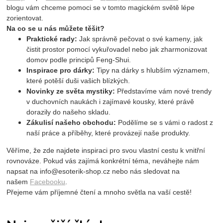
blogu vám chceme pomoci se v tomto magickém světě lépe
zorientovat.
Na co se u nás můžete těšit?
Praktické rady:
Jak správně pečovat o své kameny, jak
čistit prostor pomocí vykuřovadel nebo jak zharmonizovat
domov podle principů Feng-Shui.
Inspirace pro dárky:
Tipy na dárky s hlubším významem,
které potěší duši vašich blízkých.
Novinky ze světa mystiky:
Představíme vám nové trendy
v duchovních naukách i zajímavé kousky, které právě
dorazily do našeho skladu.
Zákulisí našeho obchodu:
Podělíme se s vámi o radost z
naší práce a příběhy, které provázejí naše produkty.
Věříme, že zde najdete inspiraci pro svou vlastní cestu k vnitřní
rovnováze. Pokud vás zajímá konkrétní téma, neváhejte nám
napsat na
info@esoterik-shop.cz
nebo nás sledovat na
našem
Facebooku
.
Přejeme vám příjemné čtení a mnoho světla na vaší cestě!