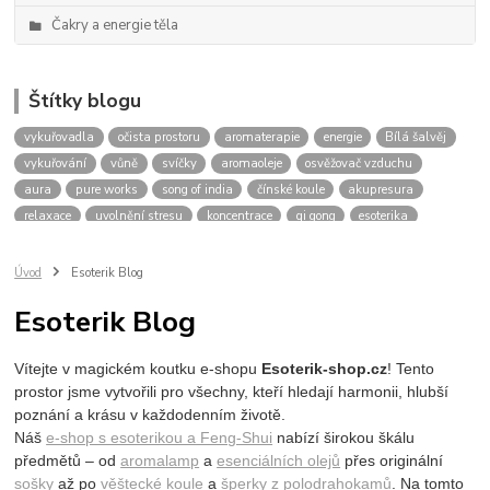
Čakry a energie těla
Štítky blogu
vykuřovadla
očista prostoru
aromaterapie
energie
Bílá šalvěj
vykuřování
vůně
svíčky
aromaoleje
osvěžovač vzduchu
aura
pure works
song of india
čínské koule
akupresura
relaxace
uvolnění stresu
koncentrace
qi gong
esoterika
meditace
spiritualita
tarot
karty
výklad
budoucnost
oleje pro aromaterapii
pro relaxaci
pro meditaci
Úvod
Esoterik Blog
přírodní vůně do bytu
levandule
eukalyptus
tea tree
Esoterik Blog
santalové dřevo
cedrové dřevo
očistný rituál
energie domova
bílé svíčky
práce s energií
čakry
harmonizace čaker
Vítejte v magickém koutku e-shopu
Esoterik-shop.cz
! Tento
blokace čaker
zablokovaná čakra
stres
únava
prostor jsme vytvořili pro všechny, kteří hledají harmonii, hlubší
poznání a krásu v každodenním životě.
Náš
e-shop s esoterikou a Feng-Shui
nabízí širokou škálu
předmětů – od
aromalamp
a
esenciálních olejů
přes
originální
sošky
až po
věštecké koule
a
šperky z polodrahokamů
. Na tomto