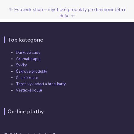
✨ Esoterik shop – mystické produkty pro harmonii těla i
duše ✨
Top kategorie
Dárkové sady
Aromaterapie
Svíčky
Čakrové produkty
Čínské koule
Tarot, vykládací a hrací karty
Věštecké koule
On-line platby