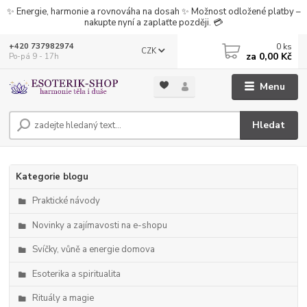
✨ Energie, harmonie a rovnováha na dosah ✨ Možnost odložené platby –
nakupte nyní a zaplaťte později. 💳
0
ks
+420 737982974
CZK
za
0,00 Kč
Po-pá 9 - 17h
Menu
Hledat
Kategorie blogu
Praktické návody
Novinky a zajímavosti na e-shopu
Svíčky, vůně a energie domova
Esoterika a spiritualita
Rituály a magie