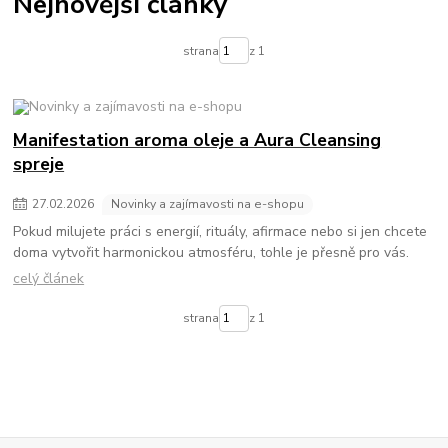
Nejnovější články
strana
z 1
Manifestation aroma oleje a Aura Cleansing
spreje
27
.
02
.
2026
Novinky a zajímavosti na e-shopu
Pokud milujete práci s energií, rituály, afirmace nebo si jen chcete
doma vytvořit harmonickou atmosféru, tohle je přesně pro vás.
celý článek
strana
z 1