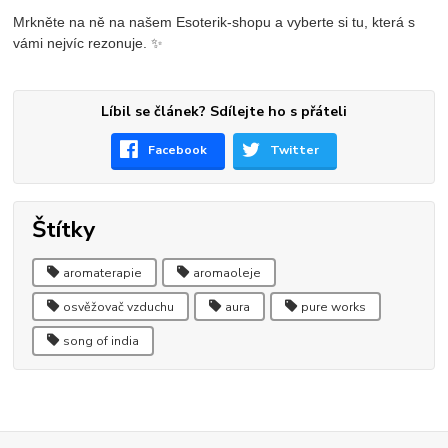
Mrkněte na ně na našem Esoterik-shopu a vyberte si tu, která s
vámi nejvíc rezonuje. ✨
Líbil se článek? Sdílejte ho s přáteli
Facebook
Twitter
Štítky
aromaterapie
aromaoleje
osvěžovač vzduchu
aura
pure works
song of india