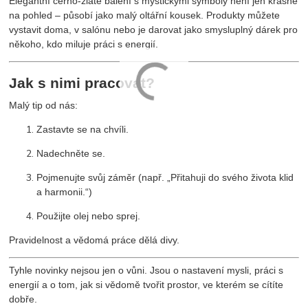
Elegantní černo-zlaté balení s mystickými symboly není jen krásné
na pohled – působí jako malý oltářní kousek. Produkty můžete
vystavit doma, v salónu nebo je darovat jako smysluplný dárek pro
někoho, kdo miluje práci s energií.
Jak s nimi pracovat?
Malý tip od nás:
Zastavte se na chvíli.
Nadechněte se.
Pojmenujte svůj záměr (např. „Přitahuji do svého života klid
a harmonii.“)
Použijte olej nebo sprej.
Pravidelnost a vědomá práce dělá divy.
Tyhle novinky nejsou jen o vůni. Jsou o nastavení mysli, práci s
energií a o tom, jak si vědomě tvořit prostor, ve kterém se cítíte
dobře.