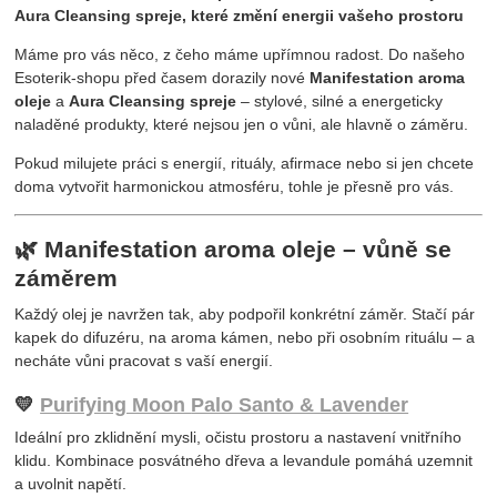
Aura Cleansing spreje, které změní energii vašeho prostoru
Máme pro vás něco, z čeho máme upřímnou radost. Do našeho
Esoterik-shopu před časem dorazily nové
Manifestation aroma
oleje
a
Aura Cleansing spreje
– stylové, silné a energeticky
naladěné produkty, které nejsou jen o vůni, ale hlavně o záměru.
Pokud milujete práci s energií, rituály, afirmace nebo si jen chcete
doma vytvořit harmonickou atmosféru, tohle je přesně pro vás.
🌿 Manifestation aroma oleje – vůně se
záměrem
Každý olej je navržen tak, aby podpořil konkrétní záměr. Stačí pár
kapek do difuzéru, na aroma kámen, nebo při osobním rituálu – a
necháte vůni pracovat s vaší energií.
💛
Purifying Moon
Palo Santo & Lavender
Ideální pro zklidnění mysli, očistu prostoru a nastavení vnitřního
klidu. Kombinace posvátného dřeva a levandule pomáhá uzemnit
a uvolnit napětí.