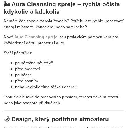
🌬 Aura Cleansing spreje – rychlá očista
kdykoliv a kdekoliv
Nemáte čas zapalovat vykuřovadla? Potřebujete rychle „resetovat“
energii místnosti, kanceláře, nebo sami sebe?
Nové
Aura Cleansing spreje
jsou praktickým pomocníkem pro
každodenní očistu prostoru i aury.
Stačí pár střiků:
po náročné návštěvě
před meditací
po hádce
před spaním
nebo kdykoliv cítíte těžkou energii
Jsou skvělé také do pracovního prostoru, terapeutické místnosti
nebo jako podpora při rituálech.
🌙 Design, který podtrhne atmosféru