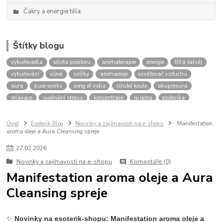
Čakry a energie těla
Štítky blogu
vykuřovadla
očista prostoru
aromaterapie
energie
Bílá šalvěj
vykuřování
vůně
svíčky
aromaoleje
osvěžovač vzduchu
aura
pure works
song of india
čínské koule
akupresura
relaxace
uvolnění stresu
koncentrace
qi gong
esoterika
meditace
spiritualita
tarot
karty
výklad
budoucnost
oleje pro aromaterapii
pro relaxaci
pro meditaci
Úvod
Esoterik Blog
Novinky a zajímavosti na e-shopu
Manifestation
aroma oleje a Aura Cleansing spreje
přírodní vůně do bytu
levandule
eukalyptus
tea tree
santalové dřevo
cedrové dřevo
očistný rituál
energie domova
27
.
02
.
2026
bílé svíčky
práce s energií
čakry
harmonizace čaker
Novinky a zajímavosti na e-shopu
Komentáře (0)
blokace čaker
zablokovaná čakra
stres
únava
Manifestation aroma oleje a Aura
Cleansing spreje
✨
Novinky na esoterik-shopu: Manifestation aroma oleje a