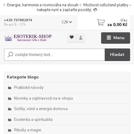
✨ Energie, harmonie a rovnováha na dosah ✨ Možnost odložené platby –
nakupte nyní a zaplaťte později. 💳
0
ks
+420 737982974
CZK
za
0,00 Kč
Po-pá 9 - 17h
Menu
Hledat
Kategorie blogu
Praktické návody
Novinky a zajímavosti na e-shopu
Svíčky, vůně a energie domova
Esoterika a spiritualita
Rituály a magie