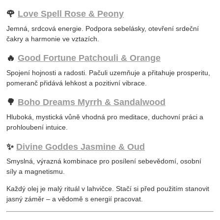
🌹
Love Spell Rose & Peony
Jemná, srdcová energie. Podpora sebelásky, otevření srdeční
čakry a harmonie ve vztazích.
🔥
Good Fortune Patchouli & Orange
Spojení hojnosti a radosti. Pačuli uzemňuje a přitahuje prosperitu,
pomeranč přidává lehkost a pozitivní vibrace.
🌳
Boho Dreams Myrrh & Sandalwood
Hluboká, mystická vůně vhodná pro meditace, duchovní práci a
prohloubení intuice.
✨
Divine Goddes Jasmine & Oud
Smyslná, výrazná kombinace pro posílení sebevědomí, osobní
síly a magnetismu.
Každý olej je malý rituál v lahvičce. Stačí si před použitím stanovit
jasný záměr – a vědomě s energií pracovat.