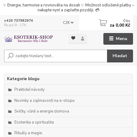
✨ Energie, harmonie a rovnováha na dosah ✨ Možnost odložené platby –
nakupte nyní a zaplaťte později. 💳
0
ks
+420 737982974
CZK
za
0,00 Kč
Po-pá 9 - 17h
Menu
Hledat
Kategorie blogu
Praktické návody
Novinky a zajímavosti na e-shopu
Svíčky, vůně a energie domova
Esoterika a spiritualita
Rituály a magie