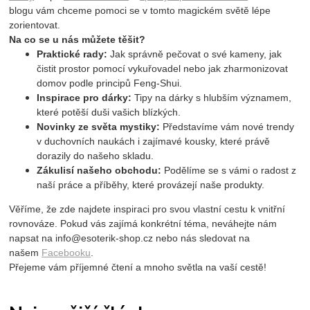
blogu vám chceme pomoci se v tomto magickém světě lépe
zorientovat.
Na co se u nás můžete těšit?
Praktické rady:
Jak správně pečovat o své kameny, jak
čistit prostor pomocí vykuřovadel nebo jak zharmonizovat
domov podle principů Feng-Shui.
Inspirace pro dárky:
Tipy na dárky s hlubším významem,
které potěší duši vašich blízkých.
Novinky ze světa mystiky:
Představíme vám nové trendy
v duchovních naukách i zajímavé kousky, které právě
dorazily do našeho skladu.
Zákulisí našeho obchodu:
Podělíme se s vámi o radost z
naší práce a příběhy, které provázejí naše produkty.
Věříme, že zde najdete inspiraci pro svou vlastní cestu k vnitřní
rovnováze. Pokud vás zajímá konkrétní téma, neváhejte nám
napsat na
info@esoterik-shop.cz
nebo nás sledovat na
našem
Facebooku
.
Přejeme vám příjemné čtení a mnoho světla na vaší cestě!