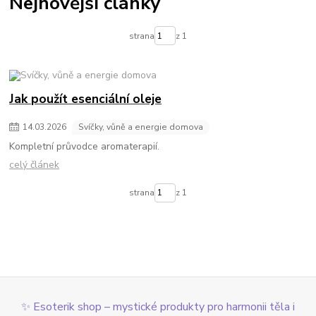
Nejnovější články
strana
z 1
Jak použít esenciální oleje
14
.
03
.
2026
Svíčky, vůně a energie domova
Kompletní průvodce aromaterapií.
celý článek
strana
z 1
✨ Esoterik shop – mystické produkty pro harmonii těla i