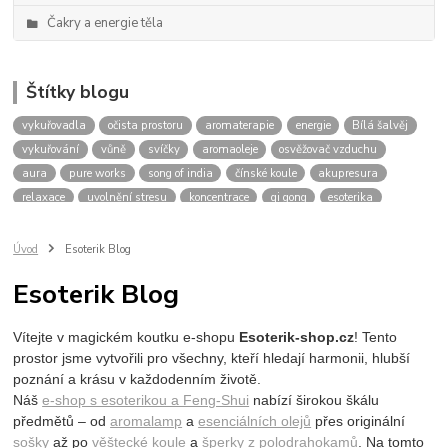
Čakry a energie těla
Štítky blogu
vykuřovadla
očista prostoru
aromaterapie
energie
Bílá šalvěj
vykuřování
vůně
svíčky
aromaoleje
osvěžovač vzduchu
aura
pure works
song of india
čínské koule
akupresura
relaxace
uvolnění stresu
koncentrace
qi gong
esoterika
meditace
spiritualita
tarot
karty
výklad
budoucnost
oleje pro aromaterapii
pro relaxaci
pro meditaci
Úvod
Esoterik Blog
přírodní vůně do bytu
levandule
eukalyptus
tea tree
Esoterik Blog
santalové dřevo
cedrové dřevo
očistný rituál
energie domova
bílé svíčky
práce s energií
čakry
harmonizace čaker
Vítejte v magickém koutku e-shopu
Esoterik-shop.cz
! Tento
blokace čaker
zablokovaná čakra
stres
únava
prostor jsme vytvořili pro všechny, kteří hledají harmonii, hlubší
poznání a krásu v každodenním životě.
Náš
e-shop s esoterikou a Feng-Shui
nabízí širokou škálu
předmětů – od
aromalamp
a
esenciálních olejů
přes
originální
sošky
až po
věštecké koule
a
šperky z polodrahokamů
. Na tomto