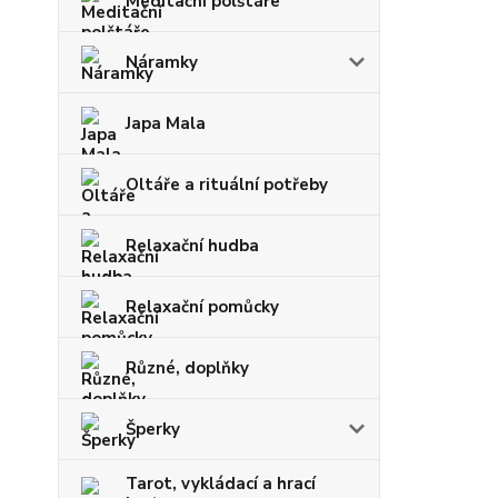
Meditační polštáře
Náramky
Japa Mala
Oltáře a rituální potřeby
Relaxační hudba
Relaxační pomůcky
Různé, doplňky
Šperky
Tarot, vykládací a hrací