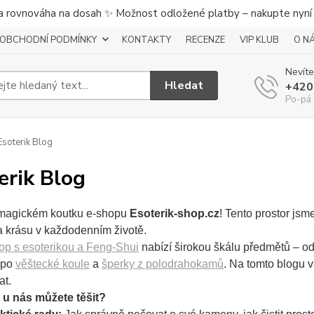
a rovnováha na dosah ✨ Možnost odložené platby – nakupte nyní a
OBCHODNÍ PODMÍNKY
KONTAKTY
RECENZE
VIP KLUB
O N
Nevíte
Hledat
+420
Po-pá 
soterik Blog
erik Blog
v magickém koutku e-shopu
Esoterik-shop.cz
! Tento prostor jsme
a krásu v každodenním životě.
op s esoterikou a Feng-Shui
nabízí širokou škálu předmětů – o
 po
věštecké koule
a
šperky z polodrahokamů
. Na tomto blogu
at.
 u nás můžete těšit?