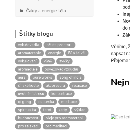
Pra
pod
Čakry a energie těla
Ins
Nov
do 
Štítky blogu
Zák
vykuřovadla
očista prostoru
Věříme, ž
aromaterapie
energie
Bílá šalvěj
napsat n
Přejeme 
vykuřování
vůně
svíčky
aromaoleje
osvěžovač vzduchu
aura
pure works
song of india
Nejn
čínské koule
akupresura
relaxace
uvolnění stresu
koncentrace
qi gong
esoterika
meditace
spiritualita
tarot
karty
výklad
budoucnost
oleje pro aromaterapii
pro relaxaci
pro meditaci