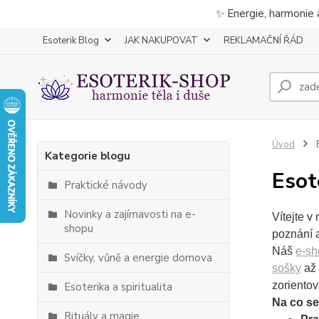
✨ Energie, harmonie 
Esoterik Blog
JAK NAKUPOVAT
REKLAMAČNÍ ŘÁD
Úvod
E
Kategorie blogu
Esot
Praktické návody
Novinky a zajímavosti na e-
Vítejte 
shopu
poznání 
Náš
e-sh
Svíčky, vůně a energie domova
sošky
až
zorientov
Esoterika a spiritualita
Na co se
Rituály a magie