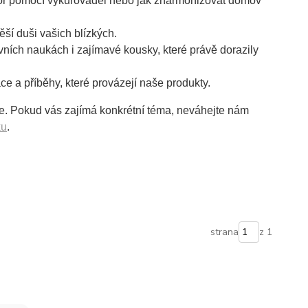
stor pomocí vykuřovadel nebo jak zharmonizovat domov
ší duši vašich blízkých.
ích naukách i zajímavé kousky, které právě dorazily
ce a příběhy, které provázejí naše produkty.
áze. Pokud vás zajímá konkrétní téma, neváhejte nám
ku
.
strana
z 1