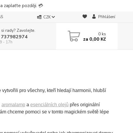
 zaplaťte později. 💳
ÁS
Přihlášení
CZK
 si rady? Zavolejte.
0
ks
 737982974
za
0,00 Kč
9 - 17h
 vytvořili pro všechny, kteří hledají harmonii, hlubší
d
aromalamp
a
esenciálních olejů
přes
originální
 vám chceme pomoci se v tomto magickém světě lépe