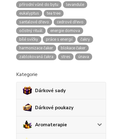
přírodní vůně do bytu
levandule
eukalyptus
tea tree
santalové dřevo
cedrové dřevo
očistný rituál
energie domova
bílé svíčky
práce s energií
čakry
harmonizace čaker
blokace čaker
zablokovaná čakra
stres
únava
Kategorie
Dárkové sady
Dárkové poukazy
Aromaterapie