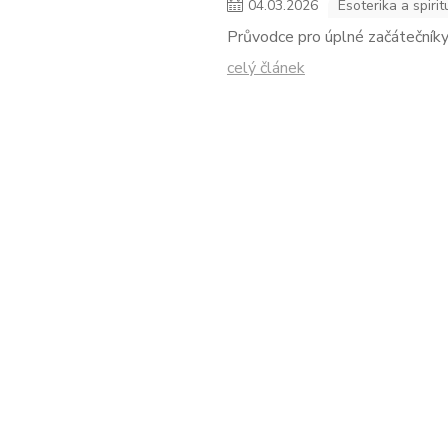
04
.
03
.
2026
Esoterika a spirit
Průvodce pro úplné začátečníky
celý článek