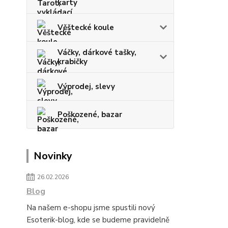
karty
Věštecké koule
Váčky, dárkové tašky,
krabičky
Výprodej, slevy
Poškozené, bazar
Novinky
26.02.2026
Blog
Na našem e-shopu jsme spustili nový
Esoterik-blog, kde se budeme pravidelně