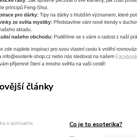
ktické rady:
Jak správně pečovat o své kameny, jak čistit pro
le principů Feng-Shui.
pirace pro dárky:
Tipy na dárky s hlubším významem, které potě
inky ze světa mystiky:
Představíme vám nové trendy v duchovn
našeho skladu.
ulisí našeho obchodu:
Podělíme se s vámi o radost z naší prá
e zde najdete inspiraci pro svou vlastní cestu k vnitřní rovnov
a
info@esoterik-shop.cz
nebo nás sledovat na našem
Faceboo
vám příjemné čtení a mnoho světla na vaší cestě!
ovější články
Co je to esoterika?