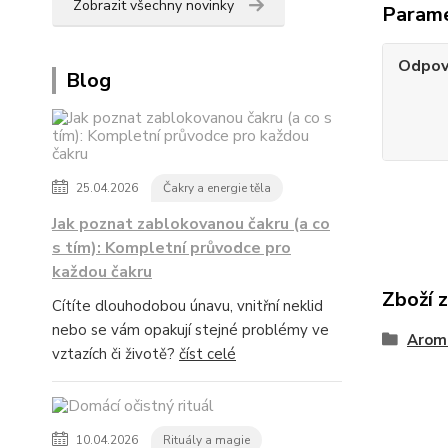
Zobrazit všechny novinky
Param
Odpov
Blog
25.04.2026
Čakry a energie těla
Jak poznat zablokovanou čakru (a co
s tím): Kompletní průvodce pro
každou čakru
Zboží 
Cítíte dlouhodobou únavu, vnitřní neklid
nebo se vám opakují stejné problémy ve
Arom
vztazích či životě?
číst celé
10.04.2026
Rituály a magie