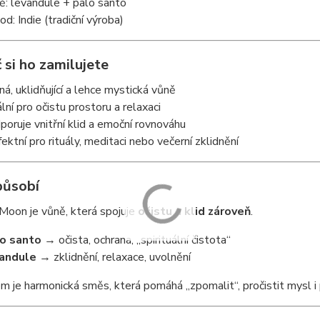
ě: levandule + palo santo
od: Indie (tradiční výroba)
 si ho zamilujete
ná, uklidňující a lehce mystická vůně
ální pro očistu prostoru a relaxaci
poruje vnitřní klid a emoční rovnováhu
fektní pro rituály, meditaci nebo večerní zklidnění
působí
 Moon je vůně, která spojuje
očistu a klid zároveň
.
o santo
→ očista, ochrana, „spirituální čistota“
andule
→ zklidnění, relaxace, uvolnění
 je harmonická směs, která pomáhá „zpomalit“, pročistit mysl i p