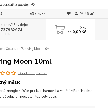
 zaplaťte později. 💳
ÁS
Přihlášení
CZK
 si rady? Zavolejte.
0
ks
 737982974
za
0,00 Kč
9 - 17h
eric Collection Purifying Moon 10ml
fying Moon 10ml
Ohodnotit produkt
tný měsíc
tná energie měsíce pro klid, harmonii a vnitřní ztišení Nechte
e působit jemnou, ale hlu...
celý popis