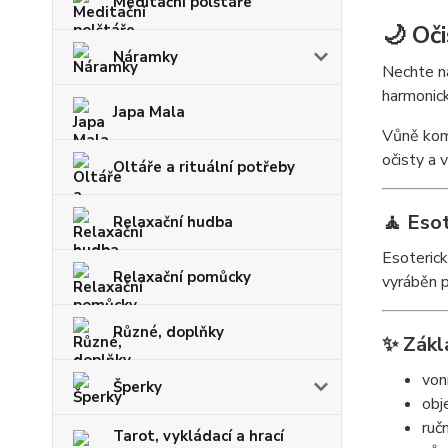
Meditační polštáře
🌙 Oči
Náramky
Nechte na
harmonick
Japa Mala
Vůně komb
očisty a v
Oltáře a rituální potřeby
🧘 Eso
Relaxační hudba
Esoterick
Relaxační pomůcky
vyráběn p
Různé, doplňky
✨ Zákl
von
Šperky
obj
ruč
Tarot, vykládací a hrací