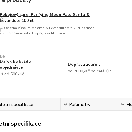
é produkty
Pokojový sprej Purifying Moon Palo Santo &
Levandule 100ml
🌙 Očistná vůně Palo Santo & Levandule pro klid, harmonii
a vnitřní rovnováhu Dopřejte si hluboce...
Dárek ke každé
Doprava zdarma
objednávce
od 2000,-Kč po celé ČR
již od 500,-Kč
etní specifikace
Parametry
Ho
tní specifikace