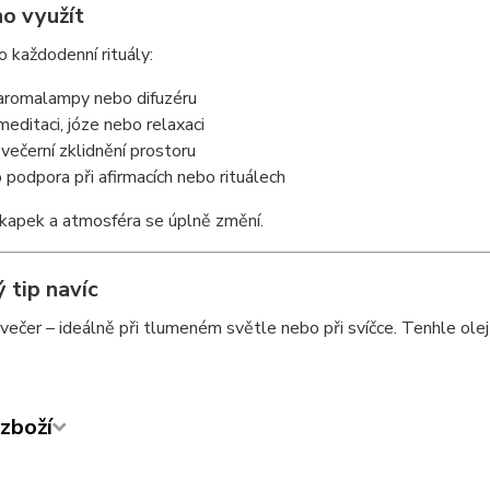
ho využít
ro každodenní rituály:
aromalampy nebo difuzéru
 meditaci, józe nebo relaxaci
 večerní zklidnění prostoru
o podpora při afirmacích nebo rituálech
 kapek a atmosféra se úplně změní.
 tip navíc
 večer – ideálně při tlumeném světle nebo při svíčce. Tenhle olej 
zboží