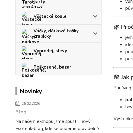
vůn
karty
pův
Věštecké koule
🌿 Proč
Váčky, dárkové tašky,
krabičky
jem
ide
Výprodej, slevy
pod
per
Poškozené, bazar
🌸 Jak 
Purifying
Novinky
pal
26.02.2026
lev
Blog
Výsledkem
Na našem e-shopu jsme spustili nový
Esoterik-blog, kde se budeme pravidelně