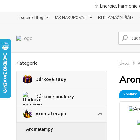
✨ Energie, harmonie 
Esoterik Blog
JAK NAKUPOVAT
REKLAMAČNÍ ŘÁD
Kategorie
Úvod
A
Arom
Dárkové sady
Novinka
Dárkové poukazy
Aromaterapie
Aromalampy