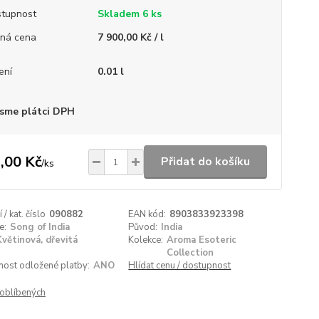
tupnost
Skladem 6 ks
ná cena
7 900,00 Kč / l
ení
0.01 l
sme plátci DPH
,00 Kč
Přidat do košíku
/
ks
/ kat. číslo
090882
EAN kód:
8903833923398
e:
Song of India
Původ:
India
Květinová, dřevitá
Kolekce:
Aroma Esoteric
Collection
nost odložené platby:
ANO
Hlídat cenu / dostupnost
oblíbených