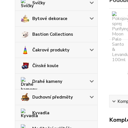
Podobn
Svíčky
Bytové dekorace
Bastion Collections
Čakrové produkty
Čínské koule
Drahé kameny
Duchovní předměty
Kompl
Kyvadla
Komple