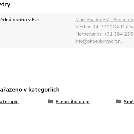
etry
ědná osoba v EU
Mani Bhadra BV - Phoenix I
Vesting 14, 7722GA Dalfs
Netherlands, +31 384 235
info@phoeniximport.nl
zařazeno v kategoriích
aterapie
Esenciální oleje
Směs