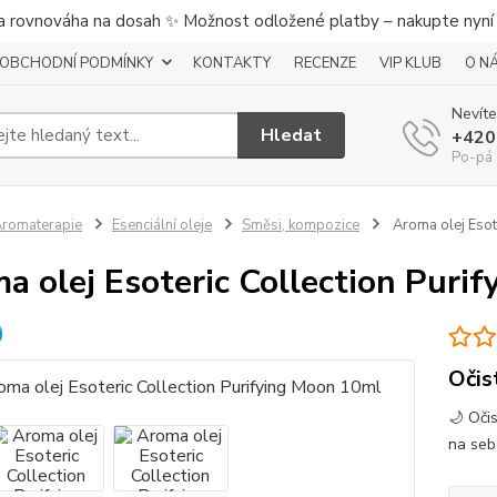
a rovnováha na dosah ✨ Možnost odložené platby – nakupte nyní a
OBCHODNÍ PODMÍNKY
KONTAKTY
RECENZE
VIP KLUB
O N
Nevíte
Hledat
+420
Po-pá 
romaterapie
Esenciální oleje
Směsi, kompozice
Aroma olej Esot
a olej Esoteric Collection Puri
Očis
🌙 Očis
na seb