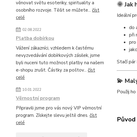
věnovat světu esoteriky, spirituality a
🌞 Jak 
osobního rozvoje. Těšit se můžete...
číst
Ideální p
celé
do 
02.08.2022
při
Platba dobírkou
pro
Vážení zákazníci, vzhledem k častému
jak
nevyzvedávání dobírkových zásilek, jsme
Stačí pár
byli nuceni tuto možnost platby na našem
e-shopu zrušit. Částky za poštov...
číst
celé
💫 Malý
10.01.2022
Použij ho
Věrnostní program
Připravili jsme pro vás nový VIP věrnostní
program. Získejte slevu ještě dnes.
číst
Původ 
celé