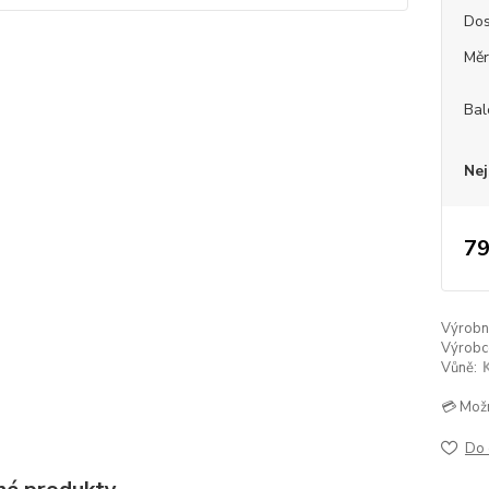
Dos
Měr
Bal
Nej
79
Výrobní 
Výrobc
Vůně:
💳 Mož
Do 