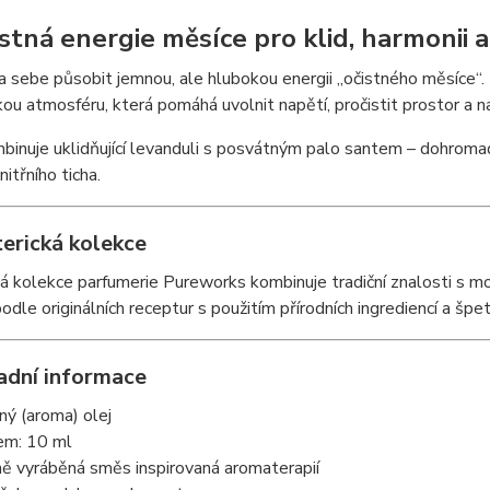
stná energie měsíce pro klid, harmonii a 
 sebe působit jemnou, ale hlubokou energii „očistného měsíce“. 
ou atmosféru, která pomáhá uvolnit napětí, pročistit prostor a nal
inuje uklidňující levanduli s posvátným palo santem – dohromady
nitřního ticha.
terická kolekce
á kolekce parfumerie Pureworks kombinuje tradiční znalosti s mo
odle originálních receptur s použitím přírodních ingrediencí a š
adní informace
ný (aroma) olej
em: 10 ml
ně vyráběná směs inspirovaná aromaterapií