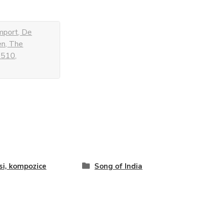
mport, De
en, The
 510,
i, kompozice
Song of India