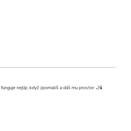
funguje nejlíp, když zpomalíš a dáš mu prostor 🌙🕯️