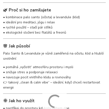
🌿 Proč si ho zamilujete
• kombinace palo santo (očista) a levandule (klid)
• ideální pro meditaci, jógu i relax
• rychlé použití – stačí pár střiků
• ekologické složení bez ftalátů a freonů
🌸 Jak působí
Palo Santo & Levandule je vůně zaměřená na očistu, klid a hlubší
uvolnění:
• pomáhá „vyčistit“ atmosféru prostoru i mysli
• snižuje stres a podporuje relaxaci
• navozuje pocit vnitřního klidu a rovnováhy
👉 takový „clean & calm vibe“ – ideální, když chceš restartovat
energii
🌞 Jak ho využít
• nastříkej do prostoru kdykoliv během dne