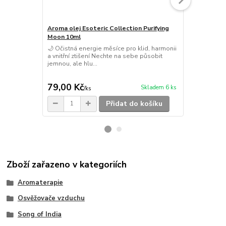
Aroma olej Esoteric Collection Purifying
Moon 10ml
Svíce Očistn
🌙 Očistná energie měsíce pro klid, harmonii
střapcem
a vnitřní ztišení Nechte na sebe působit
Vonná svíčka
jemnou, ale hlu...
střapcem – 21
Podporuje oči
79,00 Kč
280,00 K
Skladem 6 ks
/
ks
Přidat do košíku
Zboží zařazeno v kategoriích
Aromaterapie
Osvěžovače vzduchu
Song of India