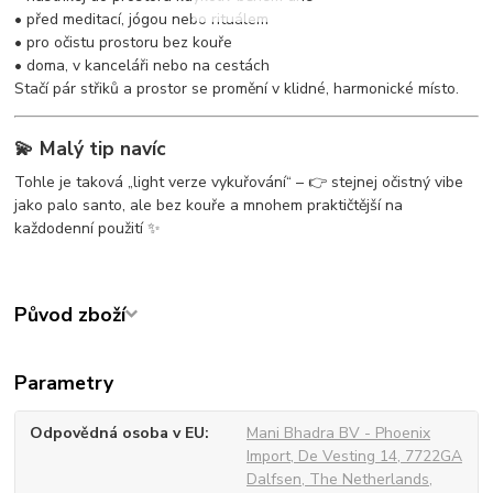
• před meditací, jógou nebo rituálem
• pro očistu prostoru bez kouře
• doma, v kanceláři nebo na cestách
Stačí pár střiků a prostor se promění v klidné, harmonické místo.
💫 Malý tip navíc
Tohle je taková „light verze vykuřování“ – 👉 stejnej očistný vibe
jako palo santo, ale bez kouře a mnohem praktičtější na
každodenní použití ✨
Původ zboží
Parametry
Odpovědná osoba v EU
Mani Bhadra BV - Phoenix
Import, De Vesting 14, 7722GA
Dalfsen, The Netherlands,