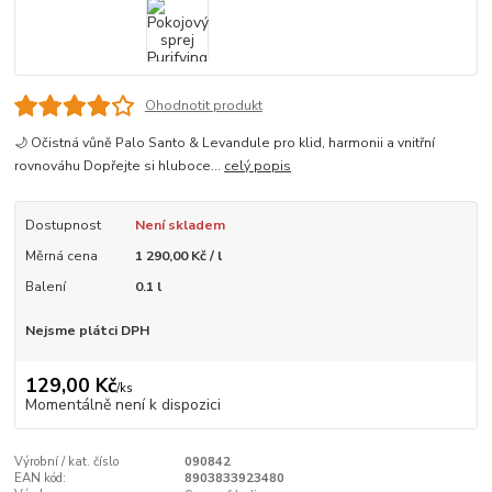
Ohodnotit produkt
🌙 Očistná vůně Palo Santo & Levandule pro klid, harmonii a vnitřní
rovnováhu Dopřejte si hluboce...
celý popis
Dostupnost
Není skladem
Měrná cena
1 290,00 Kč / l
Balení
0.1 l
Nejsme plátci DPH
129,00 Kč
/
ks
Momentálně není k dispozici
Výrobní / kat. číslo
090842
EAN kód:
8903833923480