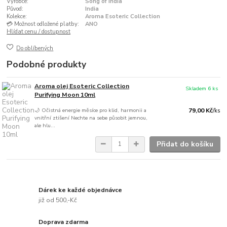
Výrobce:
Song of India
Původ:
India
Kolekce:
Aroma Esoteric Collection
💳 Možnost odložené platby:
ANO
Hlídat cenu / dostupnost
Do oblíbených
Podobné produkty
Aroma olej Esoteric Collection
Skladem 6 ks
Purifying Moon 10ml
🌙 Očistná energie měsíce pro klid, harmonii a
79,00 Kč
/
ks
vnitřní ztišení Nechte na sebe působit jemnou,
ale hlu...
Přidat do košíku
Dárek ke každé objednávce
již od 500,-Kč
Doprava zdarma