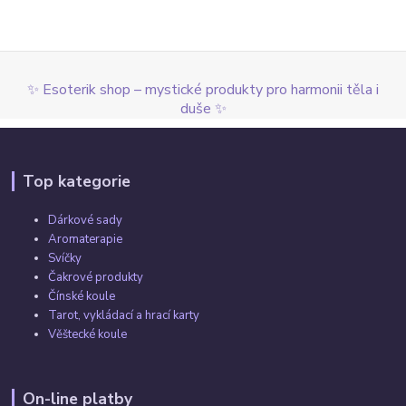
✨ Esoterik shop – mystické produkty pro harmonii těla i
duše ✨
Top kategorie
Dárkové sady
Aromaterapie
Svíčky
Čakrové produkty
Čínské koule
Tarot, vykládací a hrací karty
Věštecké koule
On-line platby