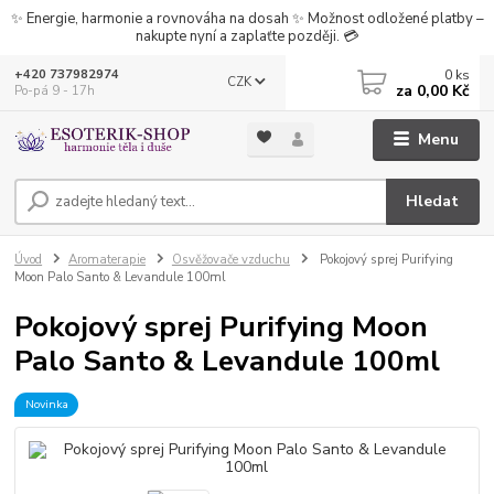
✨ Energie, harmonie a rovnováha na dosah ✨ Možnost odložené platby –
nakupte nyní a zaplaťte později. 💳
0
ks
+420 737982974
CZK
za
0,00 Kč
Po-pá 9 - 17h
Menu
Hledat
Úvod
Aromaterapie
Osvěžovače vzduchu
Pokojový sprej Purifying
Moon Palo Santo & Levandule 100ml
Pokojový sprej Purifying Moon
Palo Santo & Levandule 100ml
Novinka