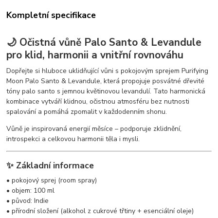
Kompletní specifikace
🌙 Očistná vůně Palo Santo & Levandule
pro klid, harmonii a vnitřní rovnováhu
Dopřejte si hluboce uklidňující vůni s pokojovým sprejem Purifying
Moon Palo Santo & Levandule, která propojuje posvátné dřevité
tóny palo santo s jemnou květinovou levandulí. Tato harmonická
kombinace vytváří klidnou, očistnou atmosféru bez nutnosti
spalování a pomáhá zpomalit v každodenním shonu.
Vůně je inspirovaná energií měsíce – podporuje zklidnění,
introspekci a celkovou harmonii těla i mysli.
✨ Základní informace
• pokojový sprej (room spray)
• objem: 100 ml
• původ: Indie
• přírodní složení (alkohol z cukrové třtiny + esenciální oleje)