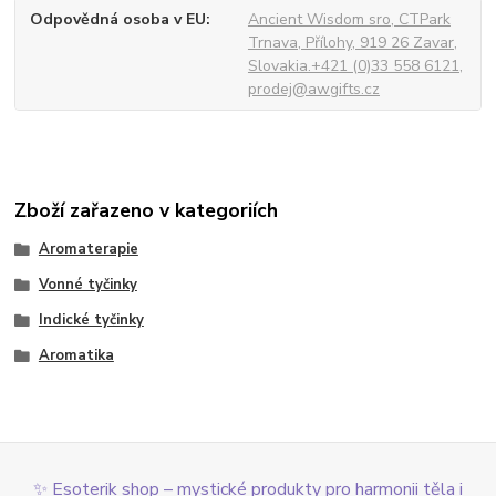
Odpovědná osoba v EU
Ancient Wisdom sro, CTPark
Trnava, Přílohy, 919 26 Zavar,
Slovakia.+421 (0)33 558 6121,
prodej@awgifts.cz
Zboží zařazeno v kategoriích
Aromaterapie
Vonné tyčinky
Indické tyčinky
Aromatika
✨ Esoterik shop – mystické produkty pro harmonii těla i