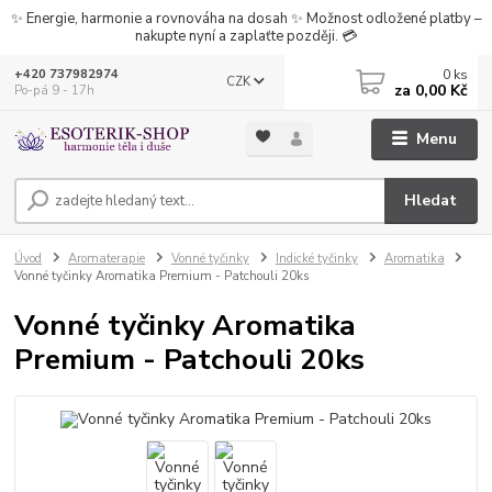
✨ Energie, harmonie a rovnováha na dosah ✨ Možnost odložené platby –
nakupte nyní a zaplaťte později. 💳
0
ks
+420 737982974
CZK
za
0,00 Kč
Po-pá 9 - 17h
Menu
Hledat
Úvod
Aromaterapie
Vonné tyčinky
Indické tyčinky
Aromatika
Vonné tyčinky Aromatika Premium - Patchouli 20ks
Vonné tyčinky Aromatika
Premium - Patchouli 20ks