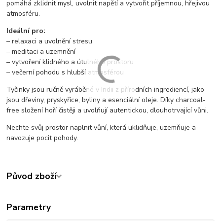
pomáhá zklidnit mysl, uvolnit napětí a vytvořit příjemnou, hřejivou
atmosféru.
Ideální pro:
– relaxaci a uvolnění stresu
– meditaci a uzemnění
– vytvoření klidného a útulného prostoru
– večerní pohodu s hlubší atmosférou
Tyčinky jsou ručně vyráběné v Indii z přírodních ingrediencí, jako
jsou dřeviny, pryskyřice, byliny a esenciální oleje. Díky charcoal-
free složení hoří čistěji a uvolňují autentickou, dlouhotrvající vůni.
Nechte svůj prostor naplnit vůní, která uklidňuje, uzemňuje a
navozuje pocit pohody.
Původ zboží
Parametry