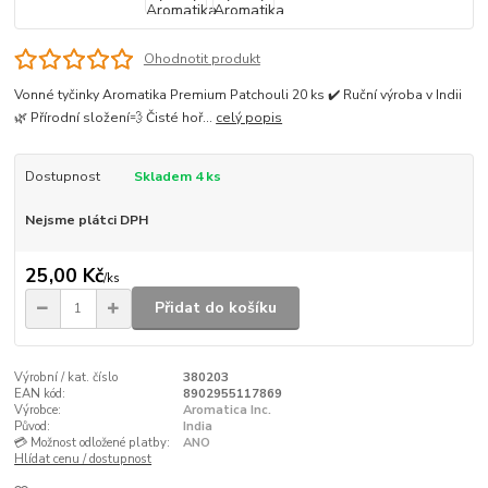
Ohodnotit produkt
Vonné tyčinky Aromatika Premium Patchouli 20 ks ✔️ Ruční výroba v Indii
🌿 Přírodní složení💨 Čisté hoř...
celý popis
Dostupnost
Skladem 4 ks
Nejsme plátci DPH
25,00 Kč
/
ks
Přidat do košíku
Výrobní / kat. číslo
380203
EAN kód:
8902955117869
Výrobce:
Aromatica Inc.
Původ:
India
💳 Možnost odložené platby:
ANO
Hlídat cenu / dostupnost