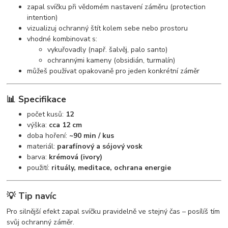
zapal svíčku při vědomém nastavení záměru (protection
intention)
vizualizuj ochranný štít kolem sebe nebo prostoru
vhodné kombinovat s:
vykuřovadly (např. šalvěj, palo santo)
ochrannými kameny (obsidián, turmalín)
můžeš používat opakovaně pro jeden konkrétní záměr
📊 Specifikace
počet kusů:
12
výška:
cca 12 cm
doba hoření:
~90 min / kus
materiál:
parafínový a sójový vosk
barva:
krémová (ivory)
použití:
rituály, meditace, ochrana energie
💡 Tip navíc
Pro silnější efekt zapal svíčku pravidelně ve stejný čas – posílíš tím
svůj ochranný záměr.