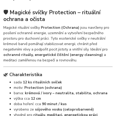
🛡️ Magické svíčky Protection – rituální
ochrana a očista
Magické rituální svíčky
Protection (Ochrana)
jsou navrženy pro
posílení ochranné energie, uzemnění a vytvoření bezpečného
prostoru pro duchovní práci. Tyto esoterické svíčky v neutrální
krémové barvě pomáhají stabilizovat energii, chránit před
negativními vlivy a podpořit pocit jistoty a vnitřní síly. Ideální pro
ochranné rituály, energetické čištění (energy cleansing)
a
meditaci zaměřenou na bezpečí a rovnováhu.
🌿 Charakteristika
sada
12 ks rituálních svíček
motiv:
Protection (ochrana)
barva:
krémová / ivory – neutralita, stabilita, ochrana
výška cca
12 cm
doba hoření: cca
90 minut / kus
vyrobeno ze
sójového vosku (celoprobarvené)
vhodné pro
rituály, meditaci, energetickou práci