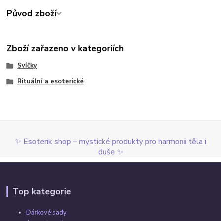
Původ zboží
Zboží zařazeno v kategoriích
Svíčky
Rituální a esoterické
✨ Esoterik shop – mystické produkty pro harmonii těla i
duše ✨
Top kategorie
Dárkové sady