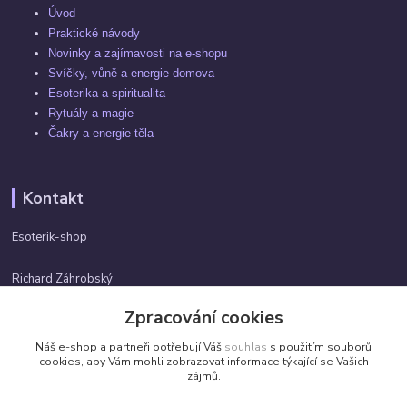
Úvod
Praktické návody
Novinky a zajímavosti na e-shopu
Svíčky, vůně a energie domova
Esoterika a spiritualita
Rytuály a magie
Čakry a energie těla
Kontakt
Esoterik-shop
Richard Záhrobský
+420 737982974
Zpracování cookies
Po-pá 9 - 17h
Náš e-shop a partneři potřebují Váš
souhlas
s použitím souborů
info@esoterik-shop.cz
cookies, aby Vám mohli zobrazovat informace týkající se Vašich
zájmů.