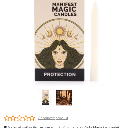
Ohodnotit produkt
🛡️ Magické svíčky Protection – rituální ochrana a očista Magické rituální