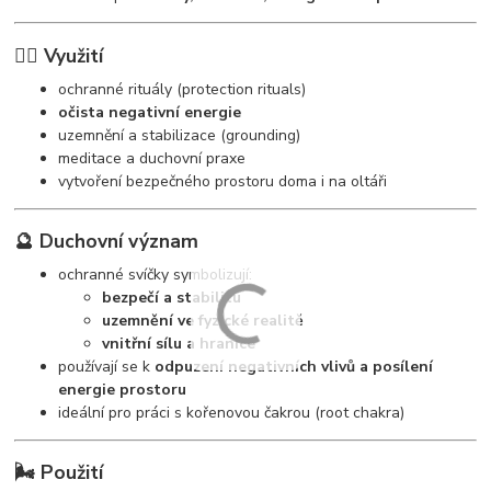
🧘‍♀️ Využití
ochranné rituály (protection rituals)
očista negativní energie
uzemnění a stabilizace (grounding)
meditace a duchovní praxe
vytvoření bezpečného prostoru doma i na oltáři
🔮 Duchovní význam
ochranné svíčky symbolizují:
bezpečí a stabilitu
uzemnění ve fyzické realitě
vnitřní sílu a hranice
používají se k
odpuzení negativních vlivů a posílení
energie prostoru
ideální pro práci s kořenovou čakrou (root chakra)
🌬️ Použití