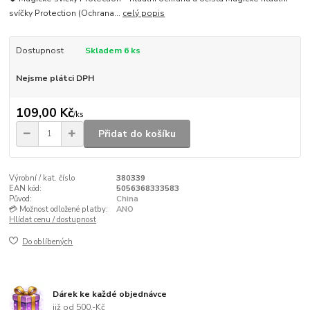
svíčky Protection (Ochrana...
celý popis
Dostupnost
Skladem 6 ks
Nejsme plátci DPH
109,00 Kč
/
ks
Přidat do košíku
Výrobní / kat. číslo
380339
EAN kód:
5056368333583
Původ:
China
💳 Možnost odložené platby:
ANO
Hlídat cenu / dostupnost
Do oblíbených
Dárek ke každé objednávce
již od 500,-Kč