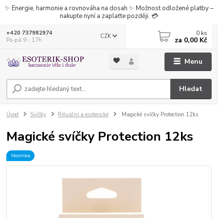
✨ Energie, harmonie a rovnováha na dosah ✨ Možnost odložené platby –
nakupte nyní a zaplaťte později. 💳
0
ks
+420 737982974
CZK
za
0,00 Kč
Po-pá 9 - 17h
Menu
Hledat
Úvod
Svíčky
Rituální a esoterické
Magické svíčky Protection 12ks
Magické svíčky Protection 12ks
Novinka