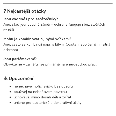
❓ Nejčastější otázky
Jsou vhodné i pro začátečníky?
Ano, stačí jednoduchý záměr – ochrana funguje i bez složitých
rituálů.
Mohu je kombinovat s jinými svíčkami?
Ano, často se kombinují např. s bílými (očista) nebo černými (silná
ochrana).
Jsou parfémované?
Obvykle ne – zaměřují se primárně na energetickou práci.
⚠️ Upozornění
nenechávej hořící svíčku bez dozoru
používej na nehořlavém povrchu
uchovávej mimo dosah dětí a zvířat
určeno pro esoterické a dekorativní účely