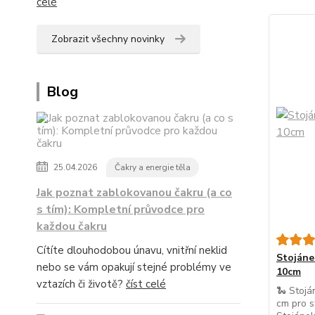
celé
Zobrazit všechny novinky
Blog
25.04.2026
Čakry a energie těla
Jak poznat zablokovanou čakru (a co
s tím): Kompletní průvodce pro
každou čakru
Cítíte dlouhodobou únavu, vnitřní neklid
Stojáne
nebo se vám opakují stejné problémy ve
10cm
vztazích či životě?
číst celé
🐍 Stojá
cm pro s