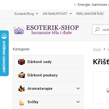
✨ Energie, harmonie 
Esoterik Blog
JAK NAKUPOVAT
REKLAMAČNÍ ŘÁD
Kategorie
Úvod
V
Křiš
Dárkové sady
Dárkové poukazy
Aromaterapie
Svíčky