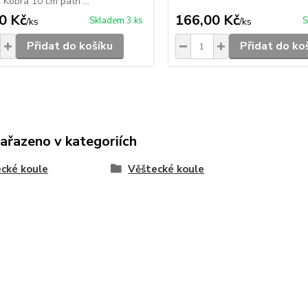
 Kobra 10 cm patří ...
0 Kč
166,00 Kč
Skladem 3 ks
S
/
ks
/
ks
Přidat do košíku
Přidat do ko
zařazeno v kategoriích
cké koule
Věštecké koule