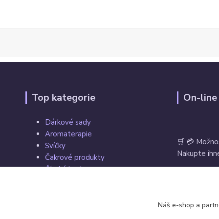
Top kategorie
On-line
Dárkové sady
Aromaterapie
🛒 💳 Možno
Svíčky
Nakupte ihne
Čakrové produkty
Čínské koule
Tarot, vykládací a hrací karty
Věštecké koule
Vrácení zbož
Náš e-shop a partn