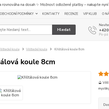
a rovnováha na dosah ✨ Možnost odložené platby – nakupte nyní a
OBCHODNÍ PODMÍNKY
KONTAKTY
RECENZE
VIP KLUB
O N
Nevíte
Hledat
+420
Po-pá 
ěštecké koule
Věštecké koule
Křišťálová koule 8cm
ťálová koule 8cm
🔮 Věšt
mystiky
Dos