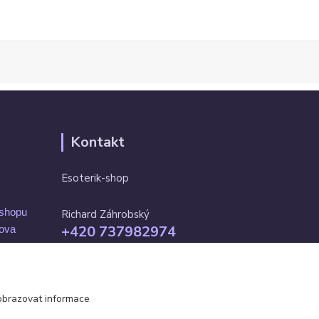
Kontakt
Esoterik-shop
-shopu
Richard Záhrobský
+420 737982974
mova
Po-pá 9 - 17h
info@esoterik-shop.cz
obrazovat informace