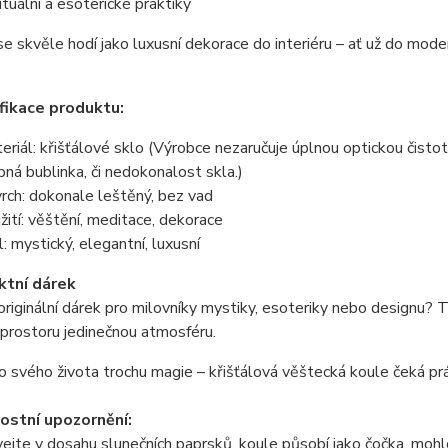
rituální a esoterické praktiky
e skvěle hodí jako luxusní dekorace do interiéru – ať už do moder
fikace produktu:
eriál: křišťálové sklo (Výrobce nezaručuje úplnou optickou čisto
bná bublinka, či nedokonalost skla.)
rch: dokonale leštěný, bez vad
žití: věštění, meditace, dekorace
l: mystický, elegantní, luxusní
ktní dárek
riginální dárek pro milovníky mystiky, esoteriky nebo designu? 
prostoru jedinečnou atmosféru.
 svého života trochu magie – křišťálová věštecká koule čeká prá
stní upozornění:
jte v dosahu slunečních paprsků, koule působí jako čočka, mohlo