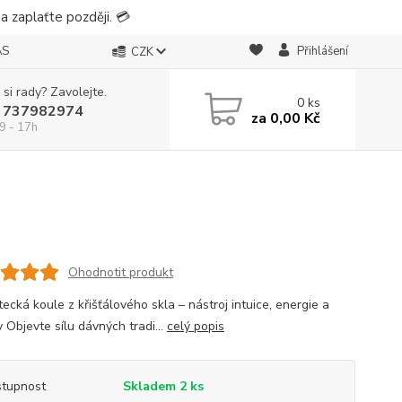
 zaplaťte později. 💳
ÁS
Přihlášení
CZK
 si rady? Zavolejte.
0
ks
 737982974
za
0,00 Kč
9 - 17h
Ohodnotit produkt
ecká koule z křišťálového skla – nástroj intuice, energie a
 Objevte sílu dávných tradi...
celý popis
tupnost
Skladem 2 ks