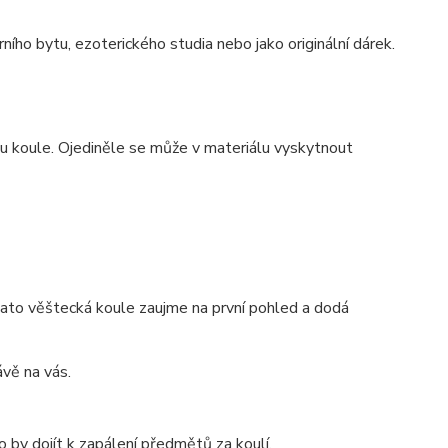
ního bytu, ezoterického studia nebo jako originální dárek.
tu koule. Ojediněle se může v materiálu vyskytnout
Tato věštecká koule zaujme na první pohled a dodá
vě na vás.
 by dojít k zapálení předmětů za koulí.