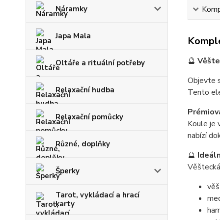
Náramky
Kompl
Japa Mala
Komple
🔮
Věštec
Oltáře a rituální potřeby
Objevte s
Relaxační hudba
Tento ele
Prémiová
Relaxační pomůcky
Koule je 
nabízí do
Různé, doplňky
🔮
Ideáln
Věštecká 
Šperky
věš
Tarot, vykládací a hrací
med
karty
har