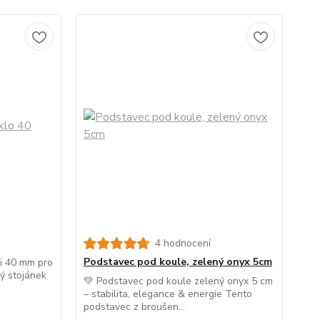
4 hodnocení
Podstavec pod koule, zelený onyx 5cm
li 40 mm pro
ý stojánek
💚 Podstavec pod koule zelený onyx 5 cm
– stabilita, elegance & energie Tento
podstavec z broušen...