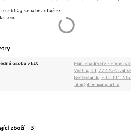
 cca 650g. Cena bez stojánku.
kartonu.
etry
ědná osoba v EU
Mani Bhadra BV - Phoenix I
Vesting 14, 7722GA Dalfs
Netherlands, +31 384 235
info@phoeniximport.nl
jící zboží
3