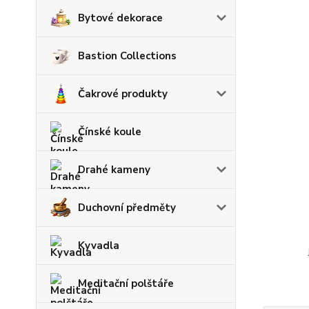
Bytové dekorace
Bastion Collections
Čakrové produkty
Čínské koule
Drahé kameny
Duchovní předměty
Kyvadla
Meditační polštáře