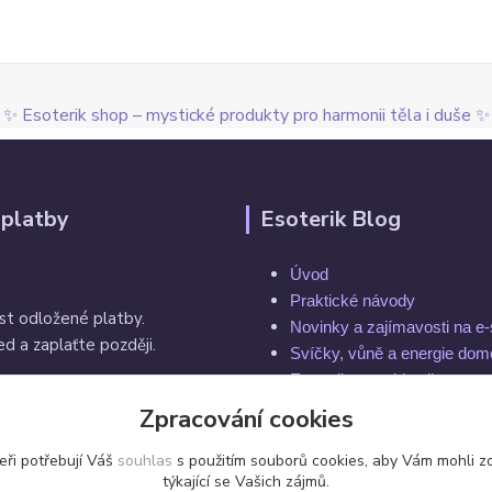
✨ Esoterik shop – mystické produkty pro harmonii těla i duše ✨
 platby
Esoterik Blog
Úvod
Praktické návody
st odložené platby.
Novinky a zajímavosti na e
d a zaplaťte později.
Svíčky, vůně a energie do
Esoterika a spiritualita
Rytuály a magie
Zpracování cookies
í do 14 dnů
Čakry a energie těla
eři potřebují Váš
souhlas
s použitím souborů cookies, aby Vám mohli z
týkající se Vašich zájmů.