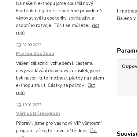
Na našem e-shopu jsme spustili nový
Esoterik-blog, kde se budeme pravidelně
Hmotnost
věnovat světu esoteriky, spirituality a
Baleno v 
osobního rozvoje. Těšit se můžete...
číst
celé
02.08.2022
Param
Platba dobírkou
Vážení zákazníci, vzhledem k častému
Odpov
nevyzvedávání dobírkových zásilek, jsme
byli nuceni tuto možnost platby na našem
e-shopu zrušit. Částky za poštov...
číst
celé
10.01.2022
Věrnostní program
Připravili jsme pro vás nový VIP věrnostní
program. Získejte slevu ještě dnes.
číst
Souvise