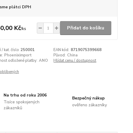
sme plátci DPH
0,00 Kč
Přidat do košíku
/
ks
/ kat. číslo
250001
EAN kód:
8719075399668
e:
Phoeniximport
Původ:
China
nost odložené platby:
ANO
Hlídat cenu / dostupnost
oblíbených
Na trhu od roku 2006
Bezpečný nákup
Tisíce spokojených
ověřeno zákazníky
zákazníků