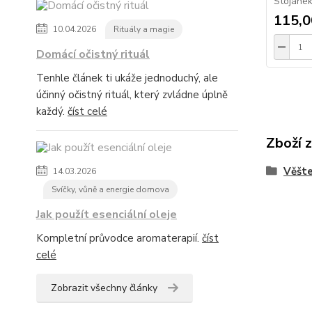
Stojánek
115,0
10.04.2026
Rituály a magie
Domácí očistný rituál
Tenhle článek ti ukáže jednoduchý, ale
účinný očistný rituál, který zvládne úplně
každý.
číst celé
Zboží 
Věšte
14.03.2026
Svíčky, vůně a energie domova
Jak použít esenciální oleje
Kompletní průvodce aromaterapií.
číst
celé
Zobrazit všechny články