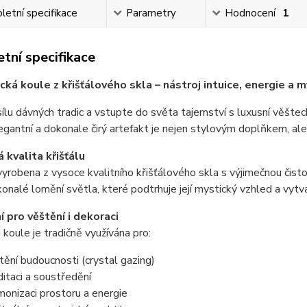
etní specifikace
Parametry
Hodnocení
1
tní specifikace
ká koule z křišťálového skla – nástroj intuice, energie a m
ílu dávných tradic a vstupte do světa tajemství s luxusní věštec
gantní a dokonale čirý artefakt je nejen stylovým doplňkem, ale i
 kvalita křišťálu
vyrobena z vysoce kvalitního křišťálového skla s výjimečnou čist
konalé lomění světla, které podtrhuje její mystický vzhled a vytváří
í pro věštění i dekoraci
koule je tradičně využívána pro:
tění budoucnosti (crystal gazing)
itaci a soustředění
monizaci prostoru a energie