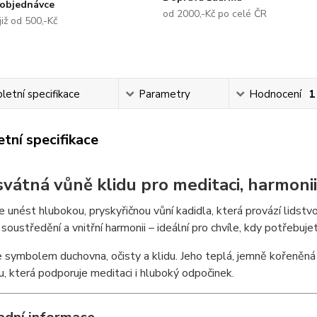
objednávce
od 2000,-Kč po celé ČR
již od 500,-Kč
etní specifikace
Parametry
Hodnocení
1
tní specifikace
osvátná vůně klidu pro meditaci, harmoni
 unést hlubokou, pryskyřičnou vůní kadidla, která provází lidstvo 
, soustředění a vnitřní harmonii – ideální pro chvíle, kdy potřebuj
e symbolem duchovna, očisty a klidu. Jeho teplá, jemně kořeněná 
, která podporuje meditaci i hluboký odpočinek.