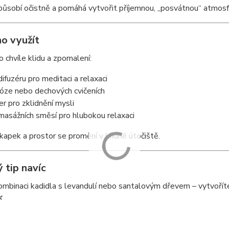
ůsobí očistně a pomáhá vytvořit příjemnou, „posvátnou“ atmosfé
ho využít
ro chvíle klidu a zpomalení:
difuzéru pro meditaci a relaxaci
 józe nebo dechových cvičeních
er pro zklidnění mysli
masážních směsí pro hlubokou relaxaci
 kapek a prostor se promění v klidné útočiště.
 tip navíc
mbinaci kadidla s levandulí nebo santalovým dřevem – vytvoříte hl
🌿