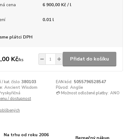
ná cena
6 900,00 Kč / l
ení
0.01 l
sme plátci DPH
,00 Kč
Přidat do košíku
/
ks
/ kat. číslo
380103
EAN kód:
5055796528547
e:
Ancient Wisdom
Původ:
Anglie
Pryskyřičná
💳 Možnost odložené platby:
ANO
cenu / dostupnost
oblíbených
Na trhu od roku 2006
Bezpečný nákup