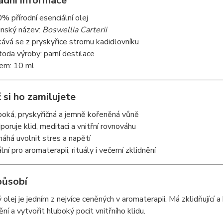
adní informace
% přírodní esenciální olej
inský název:
Boswellia Carterii
kává se z pryskyřice stromu kadidlovníku
oda výroby: parní destilace
em: 10 ml
 si ho zamilujete
boká, pryskyřičná a jemně kořeněná vůně
poruje klid, meditaci a vnitřní rovnováhu
áhá uvolnit stres a napětí
lní pro aromaterapii, rituály i večerní zklidnění
působí
 olej je jedním z nejvíce ceněných v aromaterapii. Má zklidňující 
ní a vytvořit hluboký pocit vnitřního klidu.