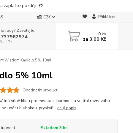
 zaplaťte později. 💳
ÁS
Přihlášení
CZK
 si rady? Zavolejte.
0
ks
 737982974
za
0,00 Kč
9 - 17h
cient Wisdom Kadidlo 5% 10ml
idlo 5% 10ml
Ohodnotit produkt
vátná vůně klidu pro meditaci, harmonii a vnitřní rovnováhu
 se unést hlubokou, pryskyři...
celý popis
tupnost
Skladem 3 ks