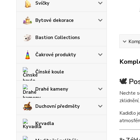
Svíčky
Bytové dekorace
Bastion Collections
Kompl
Čakrové produkty
Komple
Čínské koule
🕊️ P
Drahé kameny
Nechte se
zklidnění
Duchovní předměty
Kadidlo j
atmosféru
Kyvadla