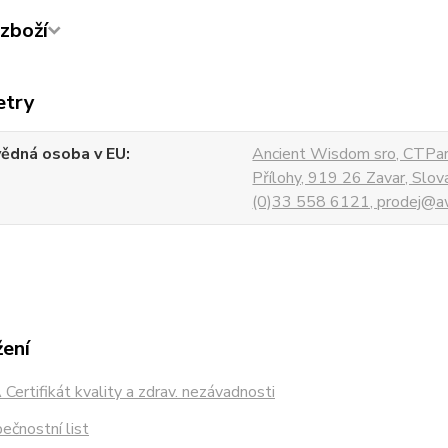
zboží
etry
ědná osoba v EU
Ancient Wisdom sro, CTPar
Přílohy, 919 26 Zavar, Slo
(0)33 558 6121, prodej@aw
žení
Certifikát kvality a zdrav. nezávadnosti
čnostní list