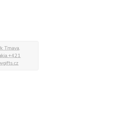
k Trnava,
vakia.+421
gifts.cz