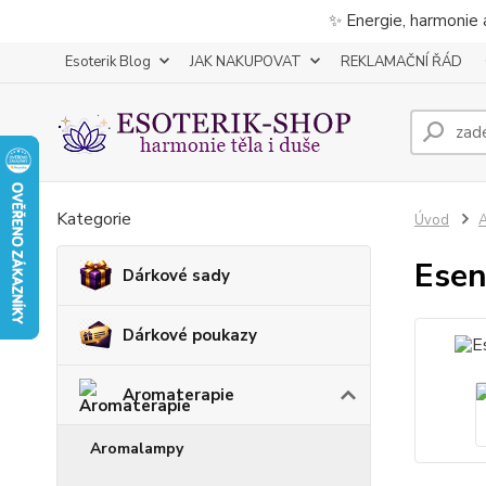
✨ Energie, harmonie 
Esoterik Blog
JAK NAKUPOVAT
REKLAMAČNÍ ŘÁD
Kategorie
Úvod
A
Esen
Dárkové sady
Dárkové poukazy
Aromaterapie
Aromalampy