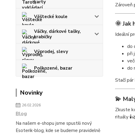
karty
Zároveň p
Věštecké koule
🌞 Jak 
Váčky, dárkové tašky,
Ideální p
krabičky
do 
Výprodej, slevy
při
več
do 
Poškozené, bazar
Stačí pár
Novinky
💫 Malý
26.02.2026
Zkuste ko
Blog
rituály 🕯️
Na našem e-shopu jsme spustili nový
Esoterik-blog, kde se budeme pravidelně