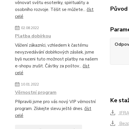
věnovat světu esoteriky, spirituality a
Původ 
osobního rozvoje. Těšit se můžete...
číst
celé
02.08.2022
Param
Platba dobírkou
Odpov
Vážení zákazníci, vzhledem k častému
nevyzvedávání dobírkových zásilek, jsme
byli nuceni tuto možnost platby na našem
e-shopu zrušit. Částky za poštov...
číst
celé
10.01.2022
Věrnostní program
Ke sta
Připravili jsme pro vás nový VIP věrnostní
program. Získejte slevu ještě dnes.
číst
IFRA 
celé
Bezpe