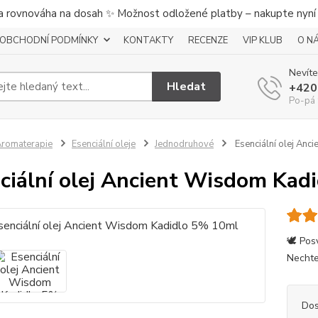
a rovnováha na dosah ✨ Možnost odložené platby – nakupte nyní a
OBCHODNÍ PODMÍNKY
KONTAKTY
RECENZE
VIP KLUB
O N
Nevíte
Hledat
+420
Po-pá 
romaterapie
Esenciální oleje
Jednodruhové
Esenciální olej An
ciální olej Ancient Wisdom Kad
🕊️ Pos
Nechte
Dos