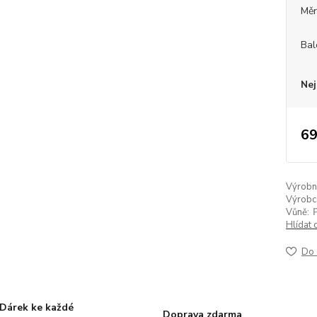
Měr
Bal
Nej
69
Výrobní 
Výrobc
Vůně:
Hlídat 
Do 
Dárek ke každé
Doprava zdarma