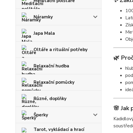
✨ Zákl
Meditační polštáře
100
Náramky
Lat
Zís
Met
Japa Mala
Obj
Oltáře a rituální potřeby
🌿 Proč
Relaxační hudba
hlu
pod
Relaxační pomůcky
pom
ideá
Různé, doplňky
🌸 Jak 
Šperky
Kadidlový
soustředě
Tarot, vykládací a hrací