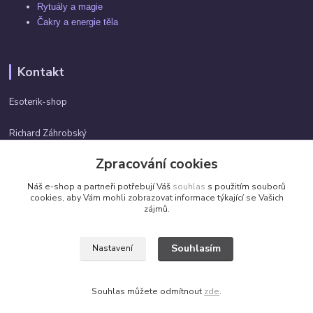
Rytuály a magie
Čakry a energie těla
Kontakt
Esoterik-shop
Richard Záhrobský
+420 737982974
Zpracování cookies
Po-pá 9 - 17h
Náš e-shop a partneři potřebují Váš
souhlas
s použitím souborů
info@esoterik-shop.cz
cookies, aby Vám mohli zobrazovat informace týkající se Vašich
zájmů.
Souhlasím
Nastavení
Všechna práva vyhrazena. ©2026 by Esoterik-shop.cz
Souhlas můžete odmítnout
zde
.
Vytvořeno na
Eshop-rychle.cz