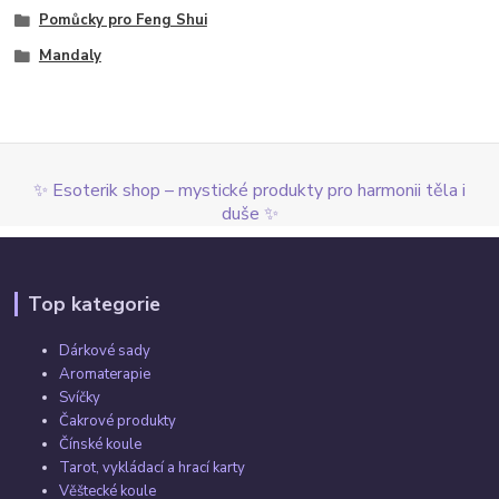
Pomůcky pro Feng Shui
Mandaly
✨ Esoterik shop – mystické produkty pro harmonii těla i
duše ✨
Top kategorie
Dárkové sady
Aromaterapie
Svíčky
Čakrové produkty
Čínské koule
Tarot, vykládací a hrací karty
Věštecké koule