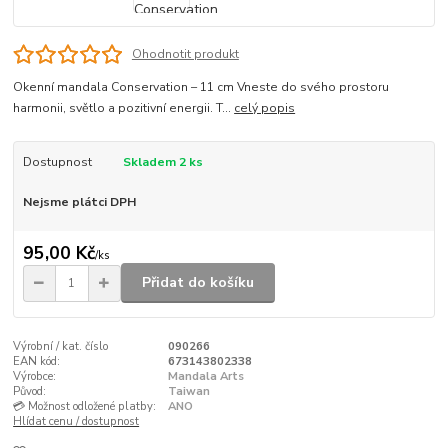
Ohodnotit produkt
Okenní mandala Conservation – 11 cm Vneste do svého prostoru
harmonii, světlo a pozitivní energii. T...
celý popis
Dostupnost
Skladem 2 ks
Nejsme plátci DPH
95,00 Kč
/
ks
Přidat do košíku
Výrobní / kat. číslo
090266
EAN kód:
673143802338
Výrobce:
Mandala Arts
Původ:
Taiwan
💳 Možnost odložené platby:
ANO
Hlídat cenu / dostupnost