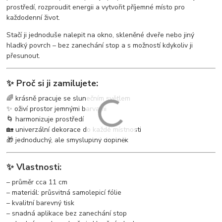
prostředí, rozproudit energii a vytvořit příjemné místo pro
každodenní život.
Stačí ji jednoduše nalepit na okno, skleněné dveře nebo jiný
hladký povrch – bez zanechání stop a s možností kdykoliv ji
přesunout.
✨ Proč si ji zamilujete:
🌈 krásně pracuje se slunečním světlem
✨ oživí prostor jemnými barvami
🌀 harmonizuje prostředí
🏡 univerzální dekorace do každé místnosti
🎁 jednoduchý, ale smysluplný doplněk
✨ Vlastnosti:
– průměr cca 11 cm
– materiál: průsvitná samolepicí fólie
– kvalitní barevný tisk
– snadná aplikace bez zanechání stop