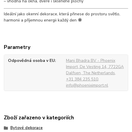
– vhodná na okna, dveře i skleněné plochy
Ideální jako okenní dekorace, která přinese do prostoru světlo,
harmonii a příjemnou energii každý den
🌞
Parametry
Odpovědná osoba v EU
Mani Bhadra BV - Phoenix
Import, De Vesting 14, 7722GA
Dalfsen, The Netherlands,
+31 384 235 510,
info@phoeniximport.nl
Zboží zařazeno v kategoriích
Bytové dekorace