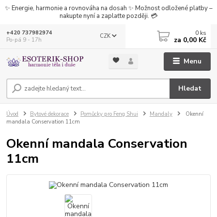
✨ Energie, harmonie a rovnováha na dosah ✨ Možnost odložené platby –
nakupte nyní a zaplaťte později. 💳
0
ks
+420 737982974
CZK
za
0,00 Kč
Po-pá 9 - 17h
Menu
Hledat
Úvod
Bytové dekorace
Pomůcky pro Feng Shui
Mandaly
Okenní
mandala Conservation 11cm
Okenní mandala Conservation
11cm