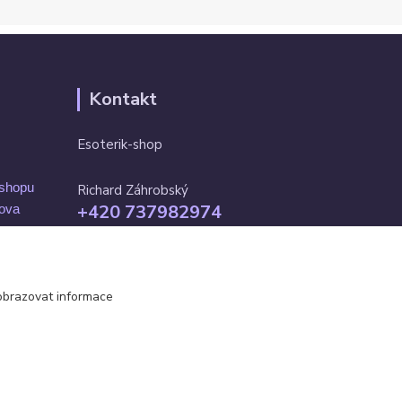
Kontakt
Esoterik-shop
-shopu
Richard Záhrobský
+420 737982974
mova
Po-pá 9 - 17h
info@esoterik-shop.cz
obrazovat informace