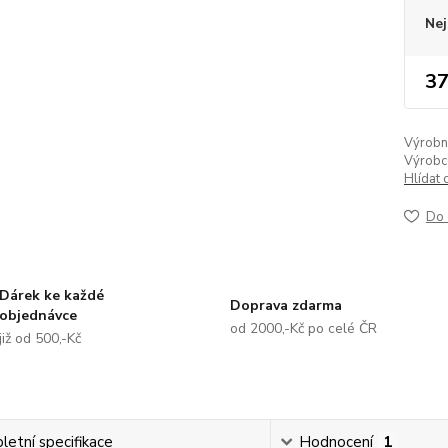
Nej
37
Výrobní 
Výrobc
Hlídat 
Do 
Dárek ke každé
Doprava zdarma
objednávce
od 2000,-Kč po celé ČR
již od 500,-Kč
etní specifikace
Hodnocení
1