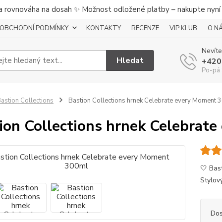
a rovnováha na dosah ✨ Možnost odložené platby – nakupte nyní a
OBCHODNÍ PODMÍNKY
KONTAKTY
RECENZE
VIP KLUB
O N
Nevíte
Hledat
+420
Po-pá 
astion Collections
Bastion Collections hrnek Celebrate every Moment 
ion Collections hrnek Celebrat
🤍 Bas
Stylov
Dos