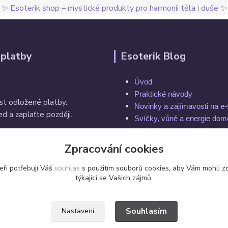
✨ Esoterik shop – mystické produkty pro harmonii těla i duše ✨
 platby
Esoterik Blog
Úvod
Praktické návody
st odložené platby.
Novinky a zajímavosti na e
d a zaplaťte později.
Svíčky, vůně a energie do
Esoterika a spiritualita
Rytuály a magie
Zpracování cookies
í do 14 dnů
Čakry a energie těla
eři potřebují Váš
souhlas
s použitím souborů cookies, aby Vám mohli z
týkající se Vašich zájmů.
Souhlasím
Nastavení