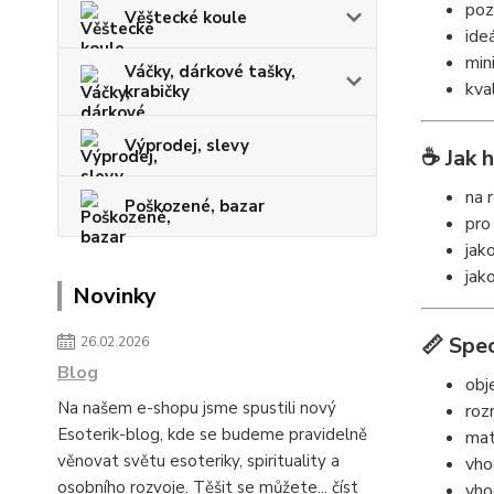
pozi
Věštecké koule
ide
min
Váčky, dárkové tašky,
kva
krabičky
Výprodej, slevy
☕ Jak h
na 
Poškozené, bazar
pro
jak
jak
Novinky
📏 Spec
26.02.2026
Blog
obj
Na našem e-shopu jsme spustili nový
roz
Esoterik-blog, kde se budeme pravidelně
mat
věnovat světu esoteriky, spirituality a
vho
osobního rozvoje. Těšit se můžete...
číst
vho