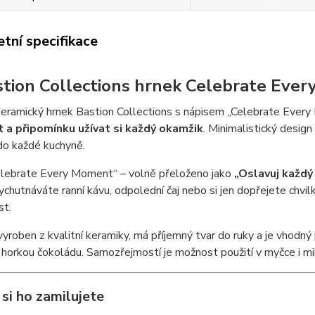
tní specifikace
stion Collections hrnek Celebrate Eve
eramický hrnek Bastion Collections s nápisem „Celebrate Every
 a připomínku užívat si každý okamžik
. Minimalistický desig
do každé kuchyně.
elebrate Every Moment“ – volně přeloženo jako
„Oslavuj každý
vychutnáváte ranní kávu, odpolední čaj nebo si jen dopřejete chvil
st.
vyroben z kvalitní keramiky, má příjemný tvar do ruky a je vhodný
 i horkou čokoládu. Samozřejmostí je možnost použití v myčce i m
si ho zamilujete