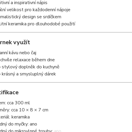
tivní a inspirativní nápis
ální velikost pro každodenní nápoje
imalistický design se srdíčkem
litní keramika pro dlouhodobé použití
rnek využít
ranní kávu nebo čaj
 chvíle relaxace během dne
o stylový doplněk do kuchyně
o krásný a smysluplný dárek
ifikace
em: cca 300 ml
měry: cca 10 × 8 × 7 cm
eriál: keramika
dný do myčky: ano
dný do mikrovlnné trouby: ano