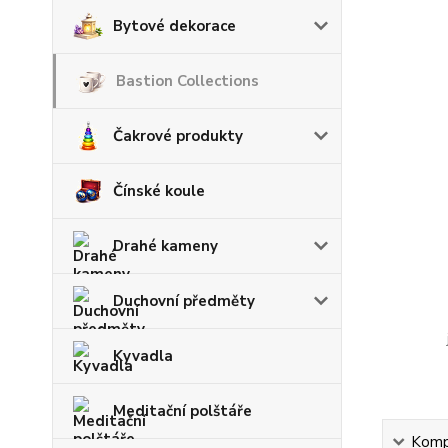
Bytové dekorace
Bastion Collections
Čakrové produkty
Čínské koule
Drahé kameny
Duchovní předměty
Kyvadla
Meditační polštáře
Kompl