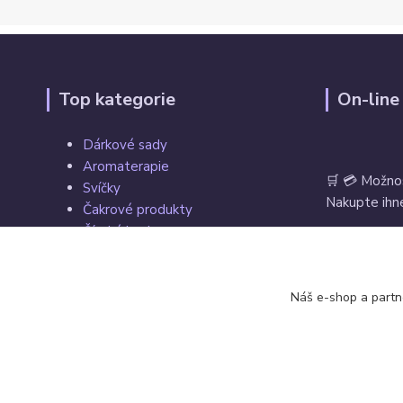
Top kategorie
On-line
Dárkové sady
Aromaterapie
🛒 💳 Možno
Svíčky
Nakupte ihne
Čakrové produkty
Čínské koule
Tarot, vykládací a hrací karty
Věštecké koule
Vrácení zbož
Náš e-shop a partn