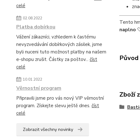
celé
zna
02.08.2022
Tento hrn
Platba dobírkou
naplno

Vážení zákazníci, vzhledem k častému
nevyzvedávání dobírkových zásilek, jsme
byli nuceni tuto možnost platby na našem
Původ 
e-shopu zrušit. Částky za poštov...
číst
celé
10.01.2022
Věrnostní program
Zboží 
Připravili jsme pro vás nový VIP věrnostní
program. Získejte slevu ještě dnes.
číst
Basti
celé
Zobrazit všechny novinky