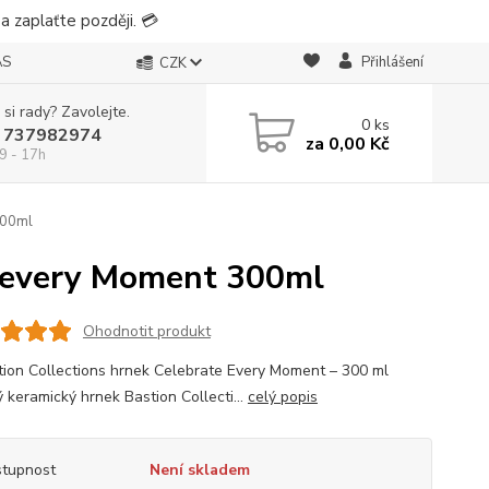
 zaplaťte později. 💳
ÁS
Přihlášení
CZK
 si rady? Zavolejte.
0
ks
 737982974
za
0,00 Kč
9 - 17h
300ml
e every Moment 300ml
Ohodnotit produkt
tion Collections hrnek Celebrate Every Moment – 300 ml
ý keramický hrnek Bastion Collecti...
celý popis
tupnost
Není skladem