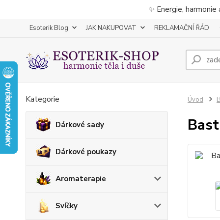
✨ Energie, harmonie 
Esoterik Blog
JAK NAKUPOVAT
REKLAMAČNÍ ŘÁD
Kategorie
Úvod
B
Bast
Dárkové sady
Dárkové poukazy
Aromaterapie
Svíčky