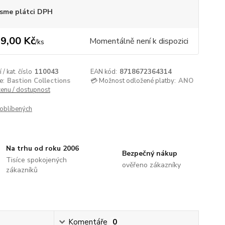
sme plátci DPH
9,00 Kč
Momentálně není k dispozici
/
ks
/ kat. číslo
110043
EAN kód:
8718672364314
e:
Bastion Collections
💳 Možnost odložené platby:
ANO
cenu / dostupnost
oblíbených
Na trhu od roku 2006
Bezpečný nákup
Tisíce spokojených
ověřeno zákazníky
zákazníků
Komentáře
0