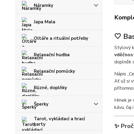
Náramky
Komple
Japa Mala
🤍 Ba
Oltáře a rituální potřeby
Stylový k
vděčnost
Relaxační hudba
doplněk 
Relaxační pomůcky
Nápis „C
Ať už si 
Různé, doplňky
přítomno
Hrnek je 
Šperky
kávu, čaj
Tarot, vykládací a hrací
karty
✨ Proč 