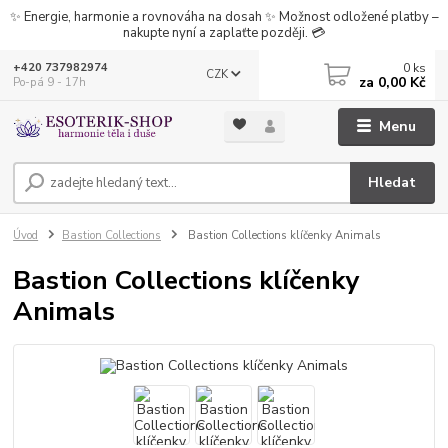
✨ Energie, harmonie a rovnováha na dosah ✨ Možnost odložené platby –
nakupte nyní a zaplaťte později. 💳
0
ks
+420 737982974
CZK
za
0,00 Kč
Po-pá 9 - 17h
Menu
Hledat
Úvod
Bastion Collections
Bastion Collections klíčenky Animals
Bastion Collections klíčenky
Animals