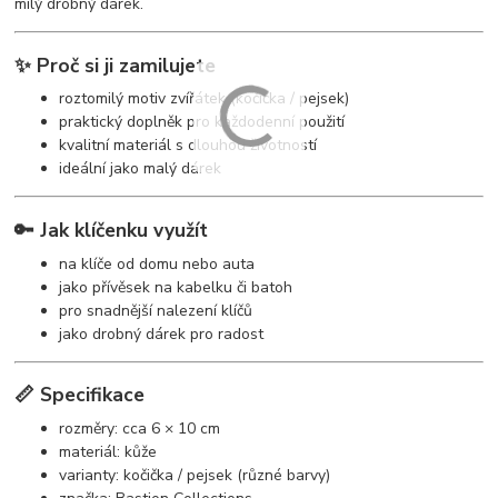
milý drobný dárek.
✨ Proč si ji zamilujete
roztomilý motiv zvířátek (kočička / pejsek)
praktický doplněk pro každodenní použití
kvalitní materiál s dlouhou životností
ideální jako malý dárek
🔑 Jak klíčenku využít
na klíče od domu nebo auta
jako přívěsek na kabelku či batoh
pro snadnější nalezení klíčů
jako drobný dárek pro radost
📏 Specifikace
rozměry: cca 6 × 10 cm
materiál: kůže
varianty: kočička / pejsek (různé barvy)