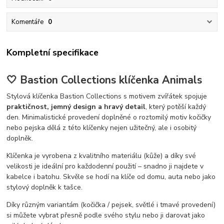
Komentáře
0
Kompletní specifikace
🤍 Bastion Collections klíčenka Animals
Stylová klíčenka Bastion Collections s motivem zvířátek spojuje
praktičnost, jemný design a hravý detail
, který potěší každý
den. Minimalistické provedení doplněné o roztomilý motiv kočičky
nebo pejska dělá z této klíčenky nejen užitečný, ale i osobitý
doplněk.
Klíčenka je vyrobena z kvalitního materiálu (kůže) a díky své
velikosti je ideální pro každodenní použití – snadno ji najdete v
kabelce i batohu. Skvěle se hodí na klíče od domu, auta nebo jako
stylový doplněk k tašce.
Díky různým variantám (kočička / pejsek, světlé i tmavé provedení)
si můžete vybrat přesně podle svého stylu nebo ji darovat jako