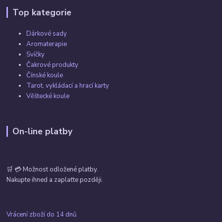
Top kategorie
Dárkové sady
Aromaterapie
Svíčky
Čakrové produkty
Čínské koule
Tarot, vykládací a hrací karty
Věštecké koule
On-line platby
🛒 💳 Možnost odložené platby.
Nakupte ihned a zaplaťte později.
Vrácení zboží do 14 dnů