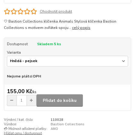
Ohodnotit produkt
🤍 Bastion Collections klíčenka Animals Stylová klíčenka Bastion
Collections s motivem zvířátek spoju...
celý popis
Dostupnost
Skladem 5 ks
Varianta
Nejsme plátci DPH
155,00 Kč
/
ks
Přidat do košíku
Výrobní / kat. číslo
110028
Výrobce:
Bastion Collections
💳 Možnost odložené platby:
ANO
Hlídat cenu / dostupnost