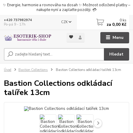
✨ Energie, harmonie a rovnováha na dosah ✨ Možnost odložené platby –
nakupte nyní a zaplaťte později. 💳
0
ks
+420 737982974
CZK
za
0,00 Kč
Po-pá 9 - 17h
Menu
Hledat
Úvod
Bastion Collections
Bastion Collections odkládací talířek 13cm
Bastion Collections odkládací
talířek 13cm