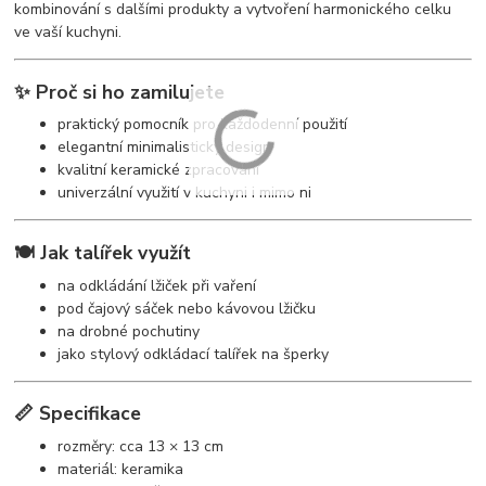
kombinování s dalšími produkty a vytvoření harmonického celku
ve vaší kuchyni.
✨ Proč si ho zamilujete
praktický pomocník pro každodenní použití
elegantní minimalistický design
kvalitní keramické zpracování
univerzální využití v kuchyni i mimo ni
🍽️ Jak talířek využít
na odkládání lžiček při vaření
pod čajový sáček nebo kávovou lžičku
na drobné pochutiny
jako stylový odkládací talířek na šperky
📏 Specifikace
rozměry: cca 13 × 13 cm
materiál: keramika