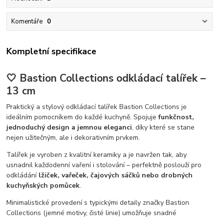
Komentáře
0
Kompletní specifikace
🤍 Bastion Collections odkládací talířek –
13 cm
Praktický a stylový odkládací talířek Bastion Collections je
ideálním pomocníkem do každé kuchyně. Spojuje
funkčnost,
jednoduchý design a jemnou eleganci
, díky které se stane
nejen užitečným, ale i dekorativním prvkem.
Talířek je vyroben z kvalitní keramiky a je navržen tak, aby
usnadnil každodenní vaření i stolování – perfektně poslouží pro
odkládání
lžiček, vařeček, čajových sáčků nebo drobných
kuchyňských pomůcek
.
Minimalistické provedení s typickými detaily značky Bastion
Collections (jemné motivy, čisté linie) umožňuje snadné