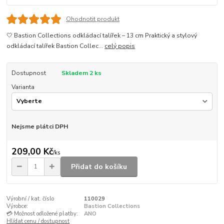
Ohodnotit produkt
🤍 Bastion Collections odkládací talířek – 13 cm Praktický a stylový
odkládací talířek Bastion Collec...
celý popis
Dostupnost
Skladem 2 ks
Varianta
Nejsme plátci DPH
209,00 Kč
/
ks
Přidat do košíku
Výrobní / kat. číslo
110029
Výrobce:
Bastion Collections
💳 Možnost odložené platby:
ANO
Hlídat cenu / dostupnost