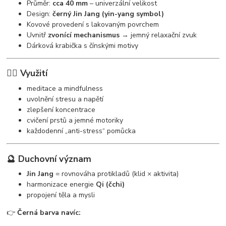
Průměr:
cca 40 mm
– univerzální velikost
Design:
černý Jin Jang (yin-yang symbol)
Kovové provedení s lakovaným povrchem
Uvnitř
zvonící mechanismus
→ jemný relaxační zvuk
Dárková krabička s čínskými motivy
🧘‍♀️ Využití
meditace a mindfulness
uvolnění stresu a napětí
zlepšení koncentrace
cvičení prstů a jemné motoriky
každodenní „anti-stress“ pomůcka
🔮 Duchovní význam
Jin Jang
= rovnováha protikladů (klid × aktivita)
harmonizace energie
Qi (čchi)
propojení těla a mysli
👉
Černá barva navíc: