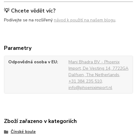
💡 Chcete vědět víc?
Podívejte se na rozšířený
návod k použití na našem blogu
.
Parametry
Odpovědná osoba v EU
Mani Bhadra BV - Phoenix
Import, De Vesting 14, 7722GA
Dalfsen, The Netherlands,
+31 384 235 510,
info@phoeniximport.nl
Zboží zařazeno v kategoriích
Čínské koule