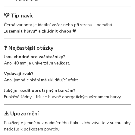
💡 Tip navíc
Černá varianta je ideální večer nebo při stresu – pomáhá
„uzemnit hlavu“ a zklidnit chaos
🖤
❓ Nejčastější otázky
Jsou vhodné pro začátečníky?
Ano, 40 mm je univerzální velikost.
Vydávají zvuk?
Ano, jemné cinkání má uklidňující efekt.
Jaký je rozdíl oproti jiným barvám?
Funkčně žádný – liší se hlavně energetickým významem barvy.
⚠️ Upozornění
Používejte jemně bez nadměrného tlaku. Uchovávejte v suchu, aby
nedošlo k poškození povrchu.