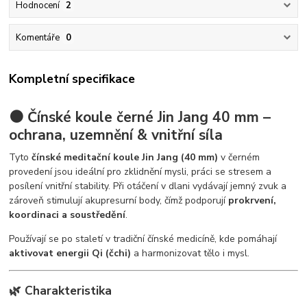
Hodnocení
2
Komentáře
0
Kompletní specifikace
⚫ Čínské koule černé Jin Jang 40 mm –
ochrana, uzemnění & vnitřní síla
Tyto
čínské meditační koule Jin Jang (40 mm)
v černém
provedení jsou ideální pro zklidnění mysli, práci se stresem a
posílení vnitřní stability. Při otáčení v dlani vydávají jemný zvuk a
zároveň stimulují akupresurní body, čímž podporují
prokrvení,
koordinaci a soustředění
.
Používají se po staletí v tradiční čínské medicíně, kde pomáhají
aktivovat energii Qi (čchi)
a harmonizovat tělo i mysl.
🌿 Charakteristika