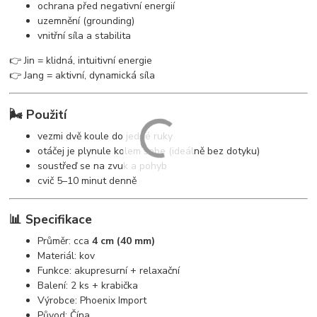
ochrana před negativní energií
uzemnění (grounding)
vnitřní síla a stabilita
👉 Jin = klidná, intuitivní energie
👉 Jang = aktivní, dynamická síla
🌬️ Použití
vezmi dvě koule do jedné ruky
otáčej je plynule kolem sebe (ideálně bez dotyku)
soustřeď se na zvuk a pohyb
cvič 5–10 minut denně
📊 Specifikace
Průměr: cca
4 cm (40 mm)
Materiál: kov
Funkce: akupresurní + relaxační
Balení: 2 ks + krabička
Výrobce: Phoenix Import
Původ: Čína