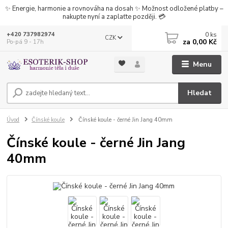
✨ Energie, harmonie a rovnováha na dosah ✨ Možnost odložené platby –
nakupte nyní a zaplaťte později. 💳
0
ks
+420 737982974
CZK
za
0,00 Kč
Po-pá 9 - 17h
Menu
Hledat
Úvod
Čínské koule
Čínské koule - černé Jin Jang 40mm
Čínské koule - černé Jin Jang
40mm