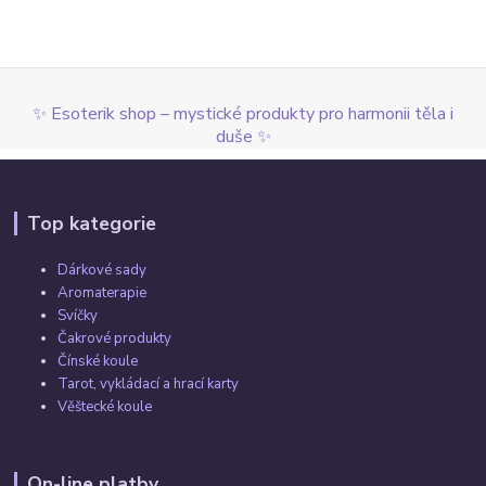
✨ Esoterik shop – mystické produkty pro harmonii těla i
duše ✨
Top kategorie
Dárkové sady
Aromaterapie
Svíčky
Čakrové produkty
Čínské koule
Tarot, vykládací a hrací karty
Věštecké koule
On-line platby