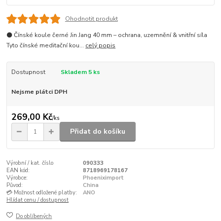
Ohodnotit produkt
⚫ Čínské koule černé Jin Jang 40 mm – ochrana, uzemnění & vnitřní síla
Tyto čínské meditační kou...
celý popis
Dostupnost
Skladem 5 ks
Nejsme plátci DPH
269,00 Kč
/
ks
Přidat do košíku
Výrobní / kat. číslo
090333
EAN kód:
8718969178167
Výrobce:
Phoeniximport
Původ:
China
💳 Možnost odložené platby:
ANO
Hlídat cenu / dostupnost
Do oblíbených