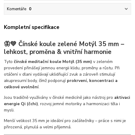
Komentáře
0
Kompletní specifikace
🦋💚 Čínské koule zelené Motýl 35 mm –
lehkost, proměna & vnitřní harmonie
Tyto
čínské meditační koule Motýl (35 mm)
v zeleném
provedení přinášejí jemnou energii klidu, proměny a růstu. Při
otáčení v dlani vydávají uklidňující zvuk a zároveň stimulují
akupresurní body, čímž podporují
prokrvení, koncentraci a
celkové uvolnění
.
Jsou tradičně využívány v čínské medicíně jako nástroj pro
aktivaci
energie Qi (čchi)
, rozvoj jemné motoriky a harmonizaci těla i
mysli.
Menší velikost 35 mm je ideální pro začátečníky – práce s nimi je
přirozená, plynulá a velmi příjemná.