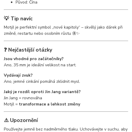
Původ: Čína
💡 Tip navíc
Motýl je perfektní symbol „nové kapitoly“ – skvělý jako dárek při
změně, restartu nebo osobním růstu 🦋✨
❓ Nejčastější otázky
Jsou vhodné pro začátečníky?
Ano, 35 mm je ideální velikost na start.
Vydávají zvuk?
Ano, jemné cinkání pomáhá zklidnit mysl.
Jaký je rozdíl oproti Jin Jang variantě?
Jin Jang = rovnováha
Motýl =
transformace a lehkost změny
⚠️ Upozornění
Používejte jemně bez nadměrného tlaku. Uchovávejte v suchu, aby