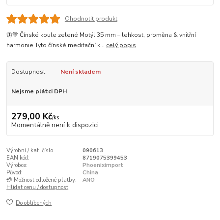
Ohodnotit produkt
🦋💚 Čínské koule zelené Motýl 35 mm – lehkost, proměna & vnitřní
harmonie Tyto čínské meditační k...
celý popis
Dostupnost
Není skladem
Nejsme plátci DPH
279,00 Kč
/
ks
Momentálně není k dispozici
Výrobní / kat. číslo
090613
EAN kód:
8719075399453
Výrobce:
Phoeniximport
Původ:
China
💳 Možnost odložené platby:
ANO
Hlídat cenu / dostupnost
Do oblíbených