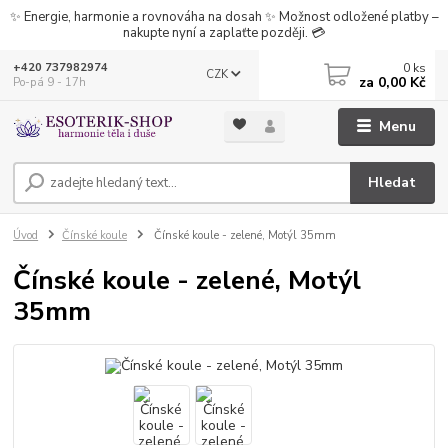
✨ Energie, harmonie a rovnováha na dosah ✨ Možnost odložené platby –
nakupte nyní a zaplaťte později. 💳
0
ks
+420 737982974
CZK
za
0,00 Kč
Po-pá 9 - 17h
Menu
Hledat
Úvod
Čínské koule
Čínské koule - zelené, Motýl 35mm
Čínské koule - zelené, Motýl
35mm