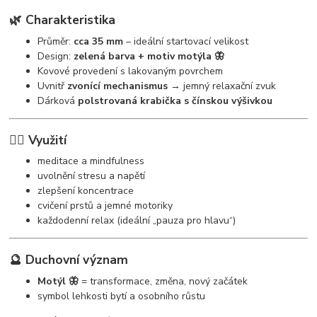
🌿 Charakteristika
Průměr:
cca 35 mm
– ideální startovací velikost
Design:
zelená barva + motiv motýla 🦋
Kovové provedení s lakovaným povrchem
Uvnitř
zvonící mechanismus
→ jemný relaxační zvuk
Dárková
polstrovaná krabička s čínskou výšivkou
🧘‍♀️ Využití
meditace a mindfulness
uvolnění stresu a napětí
zlepšení koncentrace
cvičení prstů a jemné motoriky
každodenní relax (ideální „pauza pro hlavu“)
🔮 Duchovní význam
Motýl 🦋
= transformace, změna, nový začátek
symbol lehkosti bytí a osobního růstu