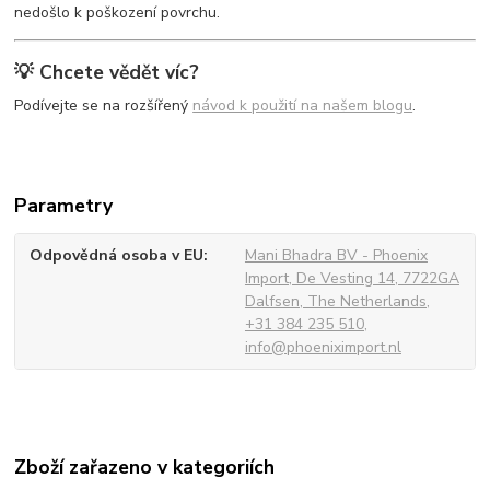
nedošlo k poškození povrchu.
💡 Chcete vědět víc?
Podívejte se na rozšířený
návod k použití na našem blogu
.
Parametry
Odpovědná osoba v EU
Mani Bhadra BV - Phoenix
Import, De Vesting 14, 7722GA
Dalfsen, The Netherlands,
+31 384 235 510,
info@phoeniximport.nl
Zboží zařazeno v kategoriích