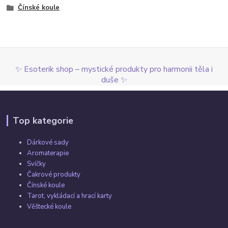
Čínské koule
✨ Esoterik shop – mystické produkty pro harmonii těla i
duše ✨
Top kategorie
Dárkové sady
Aromaterapie
Svíčky
Čakrové produkty
Čínské koule
Tarot, vykládací a hrací karty
Věštecké koule