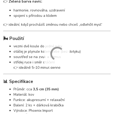
👉
Zelená barva navíc:
harmonie, rovnováha, uzdravení
spojení s přírodou a klidem
👉 ideální, když procházíš změnou nebo chceš „odlehčit mysl“
🌬️ Použití
vezmi dvě koule do jedné ruky
otáčej je plynule kolem sebe (bez dotyku)
soustřeď se na zvuk a rytmus
střídej ruce i směr otáčení
👉 ideálně 5–10 minut denně
📊 Specifikace
Průměr: cca
3,5 cm (35 mm)
Materiál: kov
Funkce: akupresurní + relaxační
Balení: 2 ks + dárková krabička
Výrobce: Phoenix Import