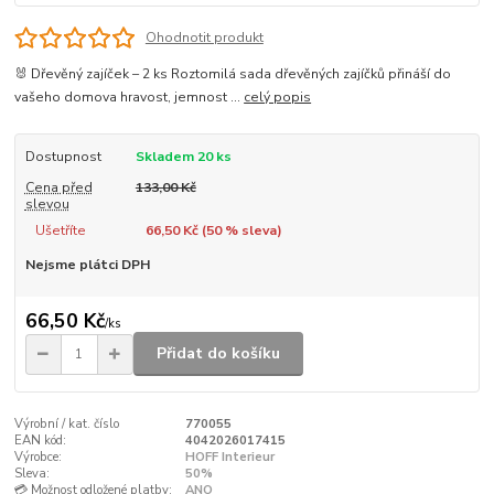
Ohodnotit produkt
🐰 Dřevěný zajíček – 2 ks Roztomilá sada dřevěných zajíčků přináší do
vašeho domova hravost, jemnost ...
celý popis
Dostupnost
Skladem 20 ks
Cena před
133,00 Kč
slevou
Ušetříte
66,50 Kč (
50
% sleva)
Nejsme plátci DPH
66,50 Kč
/
ks
Přidat do košíku
Výrobní / kat. číslo
770055
EAN kód:
4042026017415
Výrobce:
HOFF Interieur
Sleva:
50%
💳 Možnost odložené platby:
ANO