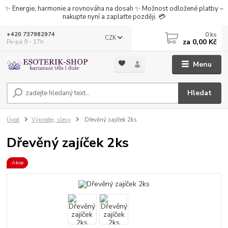
✨ Energie, harmonie a rovnováha na dosah ✨ Možnost odložené platby –
nakupte nyní a zaplaťte později. 💳
0
ks
+420 737982974
CZK
za
0,00 Kč
Po-pá 9 - 17h
Menu
Hledat
Úvod
Výprodej, slevy
Dřevěný zajíček 2ks
Dřevěný zajíček 2ks
Akce