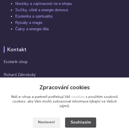
Novinky a zajímavosti na e-shopu
Svíčky, vůně a energie domova
Esoterika a spiritualita
Rytuály a magie
Čakry a energie těla
Kontakt
Esoterik-shop
Richard Záhrobský
+420 737982974
Zpracování cookies
Po-pá 9 - 17h
Náš e-shop a partneři potřebují Váš
souhlas
s použitím souborů
info@esoterik-shop.cz
cookies, aby Vám mohli zobrazovat informace týkající se Vašich
zájmů.
Souhlasím
Nastavení