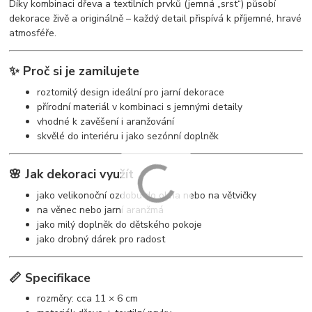
Díky kombinaci dřeva a textilních prvků (jemná „srst“) působí
dekorace živě a originálně – každý detail přispívá k příjemné, hravé
atmosféře.
✨ Proč si je zamilujete
roztomilý design ideální pro jarní dekorace
přírodní materiál v kombinaci s jemnými detaily
vhodné k zavěšení i aranžování
skvělé do interiéru i jako sezónní doplněk
🌸 Jak dekoraci využít
jako velikonoční ozdobu do okna nebo na větvičky
na věnec nebo jarní aranžmá
jako milý doplněk do dětského pokoje
jako drobný dárek pro radost
📏 Specifikace
rozměry: cca 11 × 6 cm