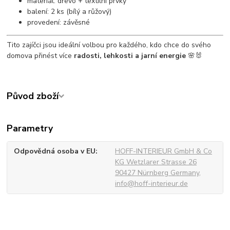
materiál: dřevo + textilní prvky
balení: 2 ks (bílý a růžový)
provedení: závěsné
Tito zajíčci jsou ideální volbou pro každého, kdo chce do svého
domova přinést více
radosti, lehkosti a jarní energie
🌸🐰
Původ zboží
Parametry
Odpovědná osoba v EU
HOFF-INTERIEUR GmbH & Co
KG Wetzlarer Strasse 26
90427 Nürnberg Germany,
info@hoff-interieur.de