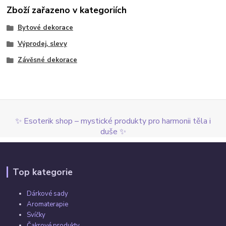
Zboží zařazeno v kategoriích
Bytové dekorace
Výprodej, slevy
Závěsné dekorace
✨ Esoterik shop – mystické produkty pro harmonii těla i
duše ✨
Top kategorie
Dárkové sady
Aromaterapie
Svíčky
Čakrové produkty