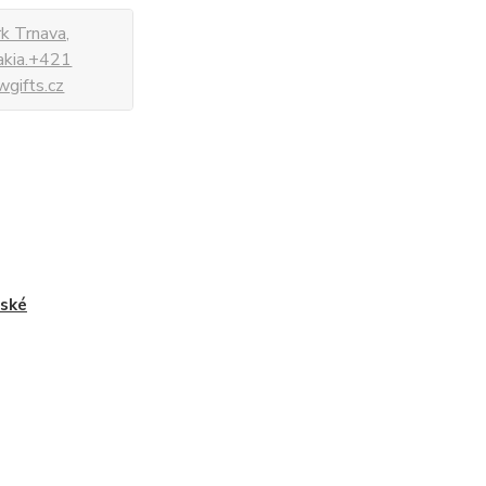
k Trnava,
vakia.+421
gifts.cz
ské