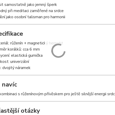
it samostatně jako jemný šperk
dný při meditaci zaměřené na srdce
ální jako osobní talisman pro harmonii
ecifikace
eriál: růženín + magnetický hematit
měr korálků: cca 6 mm
ycení: elastická gumička
ikost: univerzální
: dvojitý náramek
 navíc
kombinaci s růženínovým přívěskem pro ještě silnější energii srdc
častější otázky