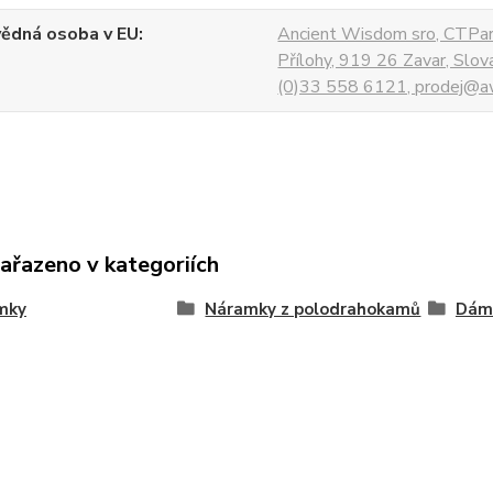
ědná osoba v EU
Ancient Wisdom sro, CTPar
Přílohy, 919 26 Zavar, Slo
(0)33 558 6121, prodej@aw
zařazeno v kategoriích
mky
Náramky z polodrahokamů
Dám