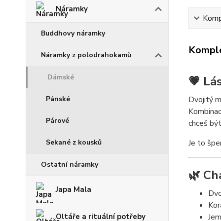
Náramky
Kompl
Buddhovy náramky
Komple
Náramky z polodrahokamů
Dámské
💗 Lá
Pánské
Dvojitý m
Kombinace
Párové
chceš být
Sekané z kousků
Je to špe
Ostatní náramky
🌿 Ch
Japa Mala
Dvo
Kor
Oltáře a rituální potřeby
Jem