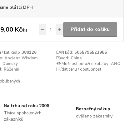
sme plátci DPH
9,00 Kč
Přidat do košíku
/
ks
/ kat. číslo
380126
EAN kód:
5055796523986
e:
Ancient Wisdom
Původ:
China
:
Dámský
💳 Možnost odložené platby:
ANO
l:
Růženín
Hlídat cenu / dostupnost
oblíbených
Na trhu od roku 2006
Bezpečný nákup
Tisíce spokojených
ověřeno zákazníky
zákazníků