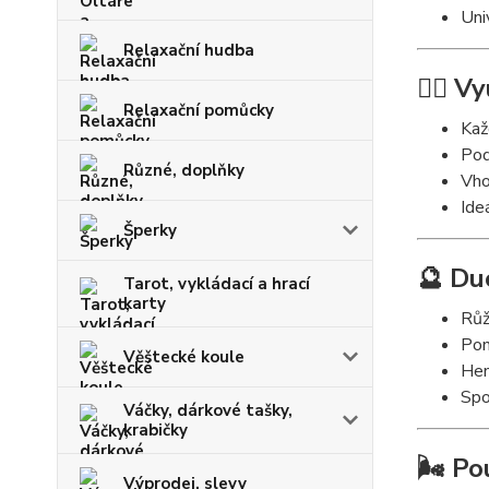
Uni
Relaxační hudba
🧘‍♀️ V
Relaxační pomůcky
Kaž
Pod
Různé, doplňky
Vho
Ide
Šperky
🔮 Du
Tarot, vykládací a hrací
karty
Růž
Pom
Věštecké koule
Hem
Spo
Váčky, dárkové tašky,
krabičky
🌬️ Po
Výprodej, slevy