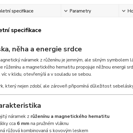
etní specifikace
Parametry
Ho
tní specifikace
ska, něha a energie srdce
agnetický náramek z růženínu je jemným, ale silným symbolem lá
 růženínu a magnetického hematitu propojuje něžnou energii srdce
 víc v klidu, otevřený/á a v souladu se sebou.
rk, který nejen zdobí, ale zároveň připomíná důležitost sebelásky,
arakteristika
jitý náramek z
růženínu a magnetického hematitu
álky cca
6 mm
na pružném vláknu
ná růžová kombinovaná s kovovým leskem