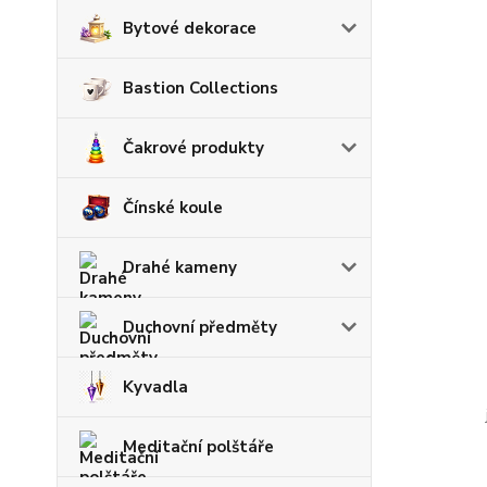
Bytové dekorace
Bastion Collections
Čakrové produkty
Čínské koule
Drahé kameny
Duchovní předměty
Kyvadla
Meditační polštáře