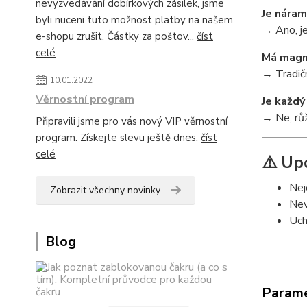
nevyzvedávání dobírkových zásilek, jsme
Je náram
byli nuceni tuto možnost platby na našem
→ Ano, je
e-shopu zrušit. Částky za poštov...
číst
celé
Má magn
→ Tradičn
10.01.2022
Věrnostní program
Je každý
→ Ne, růž
Připravili jsme pro vás nový VIP věrnostní
program. Získejte slevu ještě dnes.
číst
celé
⚠️ Up
Nej
Zobrazit všechny novinky
Nev
Uch
Blog
Param