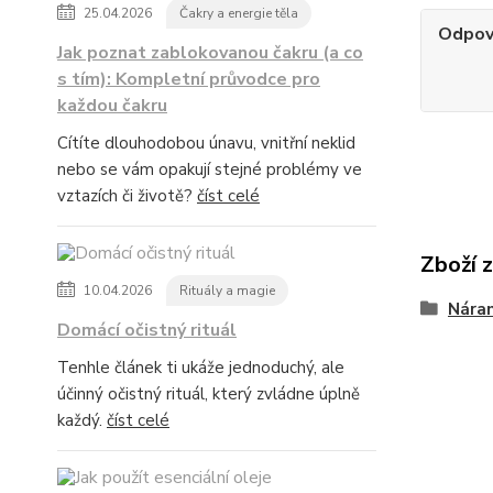
25.04.2026
Čakry a energie těla
Odpov
Jak poznat zablokovanou čakru (a co
s tím): Kompletní průvodce pro
každou čakru
Cítíte dlouhodobou únavu, vnitřní neklid
nebo se vám opakují stejné problémy ve
vztazích či životě?
číst celé
Zboží 
10.04.2026
Rituály a magie
Nára
Domácí očistný rituál
Tenhle článek ti ukáže jednoduchý, ale
účinný očistný rituál, který zvládne úplně
každý.
číst celé