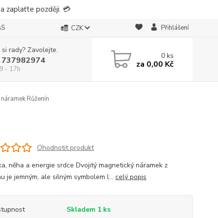
 zaplaťte později. 💳
ÁS
Přihlášení
CZK
 si rady? Zavolejte.
0
ks
 737982974
za
0,00 Kč
9 - 17h
 náramek Růženín
n
Ohodnotit produkt
ka, něha a energie srdce Dvojitý magnetický náramek z
nu je jemným, ale silným symbolem l...
celý popis
tupnost
Skladem 1 ks