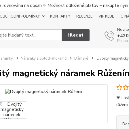
a rovnováha na dosah ✨ Možnost odložené platby – nakupte nyní a
OBCHODNÍ PODMÍNKY
KONTAKTY
RECENZE
VIP KLUB
O N
Nevíte
Hledat
+420
Po-pá 
Náramky
Náramky z polodrahokamů
Dámské
Dvojitý magnetický
itý magnetický náramek Růžení
💗 Lás
růžení
Dos