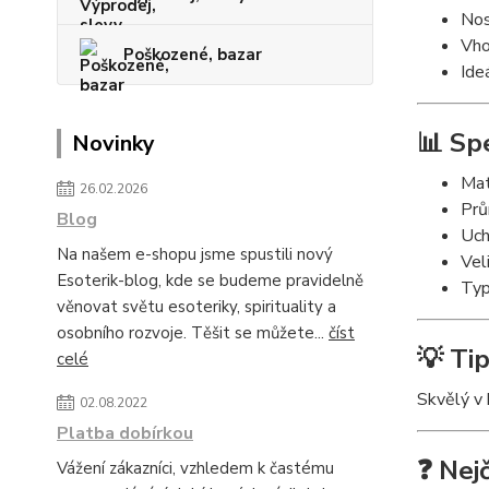
Nos
Vho
Poškozené, bazar
Ide
📊 Sp
Novinky
Mat
26.02.2026
Prů
Blog
Uch
Na našem e-shopu jsme spustili nový
Vel
Esoterik-blog, kde se budeme pravidelně
Typ
věnovat světu esoteriky, spirituality a
osobního rozvoje. Těšit se můžete...
číst
💡 Tip
celé
Skvělý v 
02.08.2022
Platba dobírkou
❓ Nej
Vážení zákazníci, vzhledem k častému