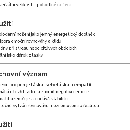
verzální velikost – pohodlné nošení
yužití
dodenní nošení jako jemný energetický doplněk
pora emoční rovnováhy a klidu
dný při stresu nebo citlivých obdobích
ální jako dárek z lásky
chovní význam
enín podporuje
lásku, sebelásku a empatii
áhá otevřít srdce a zmírnit negativní emoce
atit uzemňuje a dodává stabilitu
lečně vytváří rovnováhu mezi emocemi a realitou
užití