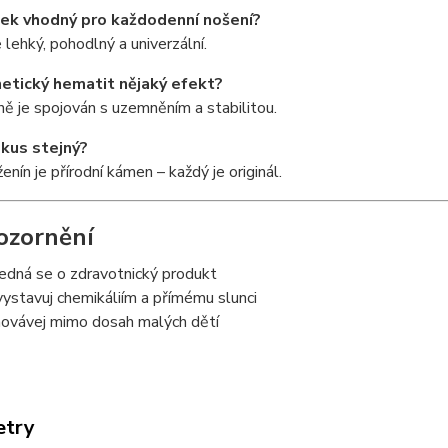
ek vhodný pro každodenní nošení?
 lehký, pohodlný a univerzální.
etický hematit nějaký efekt?
ě je spojován s uzemněním a stabilitou.
 kus stejný?
enín je přírodní kámen – každý je originál.
ozornění
edná se o zdravotnický produkt
ystavuj chemikáliím a přímému slunci
ovávej mimo dosah malých dětí
etry