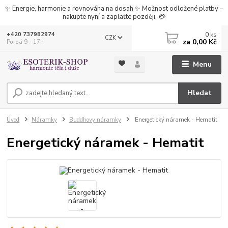
✨ Energie, harmonie a rovnováha na dosah ✨ Možnost odložené platby –
nakupte nyní a zaplaťte později. 💳
0
ks
+420 737982974
CZK
za
0,00 Kč
Po-pá 9 - 17h
Menu
Hledat
Úvod
Náramky
Buddhovy náramky
Energetický náramek - Hematit
Energetický náramek - Hematit