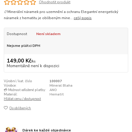
Ohodnotit produkt
📿Minerální náramek pro uzemnění a ochranu Elegantní energetický
náramek z hematitu je oblíbeným mine...
celý popis
Dostupnost
Není skladem
Nejsme plátci DPH
149,00 Kč
/
ks
Momentálně není k dispozici
Výrobní / kat. číslo
100007
Výrobce:
Mineral Blaha
💳 Možnost odložené platby:
ANO
Materiál:
Hematit
Hlídat cenu / dostupnost
Do oblíbených
Dárek ke každé objednávce