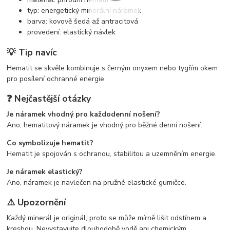
typ: energetický minerální náramek
barva: kovově šedá až antracitová
provedení: elastický návlek
💡 Tip navíc
Hematit se skvěle kombinuje s černým onyxem nebo tygřím okem
pro posílení ochranné energie.
❓ Nejčastější otázky
Je náramek vhodný pro každodenní nošení?
Ano, hematitový náramek je vhodný pro běžné denní nošení.
Co symbolizuje hematit?
Hematit je spojován s ochranou, stabilitou a uzemněním energie.
Je náramek elastický?
Ano, náramek je navlečen na pružné elastické gumičce.
⚠️ Upozornění
Každý minerál je originál, proto se může mírně lišit odstínem a
kresbou. Nevystavujte dlouhodobě vodě ani chemickým