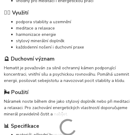
vhodný pro meditaci i energetickou práci
🧘‍♀️ Využití
podpora stability a uzemnění
meditace a relaxace
harmonizace energie
stylový minerální doplněk
každodenní nošení i duchovní praxe
🔮 Duchovní význam
Hematit je považován za silně ochranný kámen podporující
koncentraci, vnitřní sílu a psychickou rovnováhu. Pomáhá uzemnit
energii, posilovat sebejistotu a navozovat pocit stability a klidu.
🌬️ Použití
Náramek noste během dne jako stylový doplněk nebo při meditaci
a relaxaci. Pro zachování energetických vlastností doporučujeme
minerál pravidelně čistit a nabíjet.
📊 Specifikace
materiál: přírodní hematit