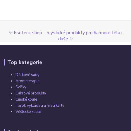
✨ Esoterik shop – mystické produkty pro harmonii těla i
duše ✨
Top kategorie
Dárkové sady
Aromaterapie
Svíčky
Čakrové produkty
Čínské koule
Tarot, vykládací a hrací karty
Věštecké koule