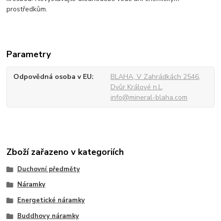
prostředkům.
Parametry
Odpovědná osoba v EU
BLAHA, V Zahrádkách 2546,
Dvůr Králové n.L,
info@mineral-blaha.com
Zboží zařazeno v kategoriích
Duchovní předměty
Náramky
Energetické náramky
Buddhovy náramky