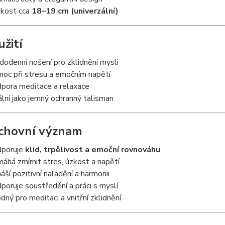
ikost cca
18–19 cm (univerzální)
yužití
dodenní nošení pro zklidnění mysli
oc při stresu a emočním napětí
pora meditace a relaxace
ální jako jemný ochranný talisman
chovní význam
poruje
klid, trpělivost a emoční rovnováhu
áhá zmírnit stres, úzkost a napětí
náší pozitivní naladění a harmonii
poruje soustředění a práci s myslí
dný pro meditaci a vnitřní zklidnění