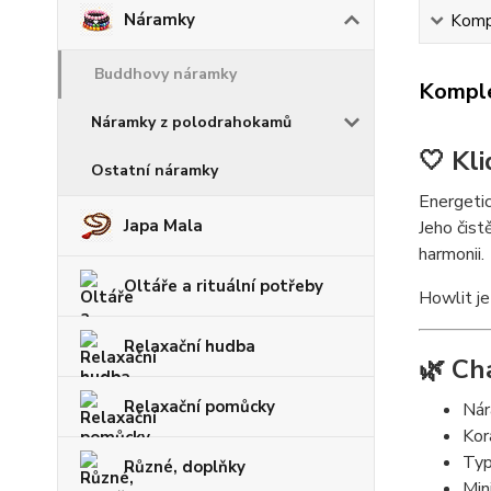
Náramky
Kompl
Buddhovy náramky
Komple
Náramky z polodrahokamů
🤍 Kl
Ostatní náramky
Energetic
Japa Mala
Jeho čist
harmonii.
Oltáře a rituální potřeby
Howlit je
Relaxační hudba
🌿 Ch
Relaxační pomůcky
Ná
Kor
Typ
Různé, doplňky
Min