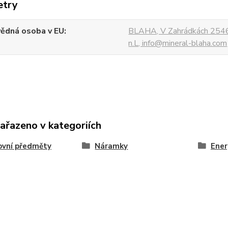
etry
ědná osoba v EU
BLAHA, V Zahrádkách 2546
n.L, info@mineral-blaha.com
zařazeno v kategoriích
ovní předměty
Náramky
Ener