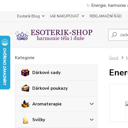
✨ Energie, harmonie 
Esoterik Blog
JAK NAKUPOVAT
REKLAMAČNÍ ŘÁD
Kategorie
Úvod
Ener
Dárkové sady
Dárkové poukazy
Aromaterapie
Svíčky