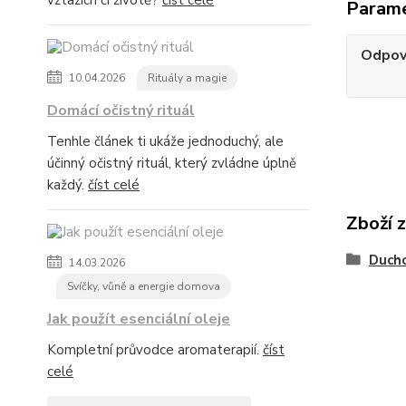
vztazích či životě?
číst celé
Param
Odpov
10.04.2026
Rituály a magie
Domácí očistný rituál
Tenhle článek ti ukáže jednoduchý, ale
účinný očistný rituál, který zvládne úplně
každý.
číst celé
Zboží 
Duch
14.03.2026
Svíčky, vůně a energie domova
Jak použít esenciální oleje
Kompletní průvodce aromaterapií.
číst
celé