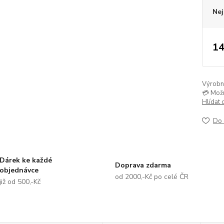
Nej
14
Výrobní 
💳 Mož
Hlídat 
Do 
Dárek ke každé
Doprava zdarma
objednávce
od 2000,-Kč po celé ČR
již od 500,-Kč