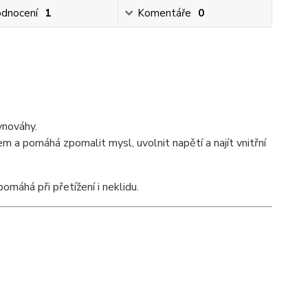
dnocení
1
Komentáře
0
vnováhy.
m a pomáhá zpomalit mysl, uvolnit napětí a najít vnitřní
omáhá při přetížení i neklidu.