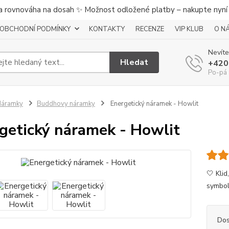
a rovnováha na dosah ✨ Možnost odložené platby – nakupte nyní a
OBCHODNÍ PODMÍNKY
KONTAKTY
RECENZE
VIP KLUB
O N
Nevíte
Hledat
+420
Po-pá 
Náramky
Buddhovy náramky
Energetický náramek - Howlit
getický náramek - Howlit
🤍 Kli
symbole
Dos