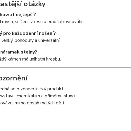
častější otázky
 howlit nejlepší?
 mysli, snížení stresu a emoční rovnováhu.
ý pro každodenní nošení?
 lehký, pohodlný a univerzální.
 náramek stejný?
ždý kámen má unikátní kresbu.
ozornění
edná se o zdravotnický produkt
ystavuj chemikáliím a přímému slunci
ovávej mimo dosah malých dětí