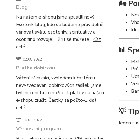
🌬️ Po
Blog
Nos
Na našem e-shopu jsme spustili nový
Vho
Esoterik-blog, kde se budeme pravidelně
Ide
věnovat světu esoteriky, spirituality a
osobního rozvoje. Těšit se můžete...
číst
celé
📊 Sp
02.08.2022
Mat
Platba dobírkou
Prů
Uch
Vážení zákazníci, vzhledem k častému
Vel
nevyzvedávání dobírkových zásilek, jsme
Bar
byli nuceni tuto možnost platby na našem
e-shopu zrušit. Částky za poštov...
číst
celé
💡 Tip
10.01.2022
Jeden z n
Věrnostní program
Připravili jsme pro vás nový VIP věrnostní