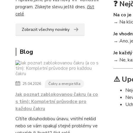
❓ Nej
program. Získejte slevu ještě dnes.
číst
celé
Na co je
→ Na klid
Zobrazit všechny novinky
Je vhodn
→ Ano, je
Blog
Je každý
→ Ne, ka
⚠️ Up
25.04.2026
Čakry a energie těla
Nej
Jak poznat zablokovanou čakru (a co
Nev
s tím): Kompletní průvodce pro
Uch
každou čakru
Cítíte dlouhodobou únavu, vnitřní neklid
nebo se vám opakují stejné problémy ve