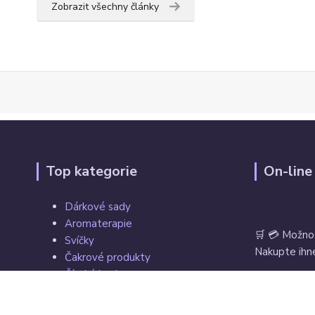
Zobrazit všechny články
Top kategorie
On-line
Dárkové sady
Aromaterapie
🛒 💳 Možno
Svíčky
Nakupte ihne
Čakrové produkty
Čínské koule
Tarot, vykládací a hrací karty
Věštecké koule
Vrácení zbož