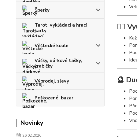
Vel
Šperky
🧘‍♀️ V
Tarot, vykládací a hrací
karty
Kaž
Pom
Věštecké koule
Pod
Ide
Váčky, dárkové tašky,
krabičky
🔮 Du
Výprodej, slevy
Pod
Poškozené, bazar
Pom
Při
Pod
Vho
Novinky
26.02.2026