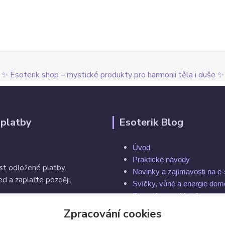
✨ Esoterik shop – mystické produkty pro harmonii těla i duše ✨
 platby
Esoterik Blog
Úvod
Praktické návody
st odložené platby.
Novinky a zajímavosti na e
d a zaplaťte později.
Svíčky, vůně a energie do
Esoterika a spiritualita
Rytuály a magie
Zpracování cookies
í do 14 dnů
Čakry a energie těla