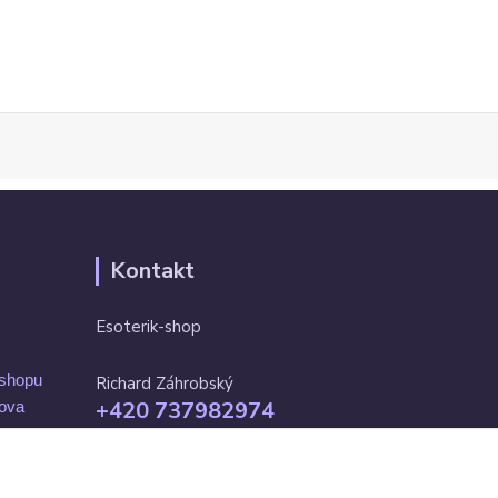
Kontakt
Esoterik-shop
-shopu
Richard Záhrobský
+420 737982974
mova
Po-pá 9 - 17h
info@esoterik-shop.cz