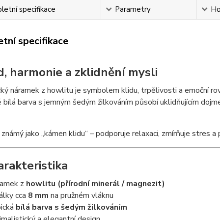
etní specifikace
Parametry
Ho
tní specifikace
id, harmonie a zklidnění mysli
ký náramek z howlitu je symbolem klidu, trpělivosti a emoční ro
ě bílá barva s jemným šedým žilkováním působí uklidňujícím dojme
 známý jako „kámen klidu“ – podporuje relaxaci, zmírňuje stres a p
arakteristika
ramek z
howlitu (přírodní minerál / magnezit)
álky cca
8 mm
na pružném vláknu
ická
bílá barva s šedým žilkováním
imalistický a elegantní design