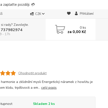
 zaplaťte později. 💳
ÁS
Přihlášení
CZK
 si rady? Zavolejte.
0
ks
 737982974
za
0,00 Kč
9 - 17h
Ohodnotit produkt
d, harmonie a zklidnění mysli Energetický náramek z howlitu je
m klidu, trpělivosti a em...
celý popis
tupnost
Skladem 2 ks