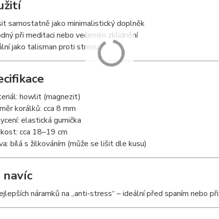
užití
it samostatně jako minimalistický doplněk
dný při meditaci nebo večerním zklidnění
ální jako talisman proti stresu
ecifikace
eriál: howlit (magnezit)
měr korálků: cca 8 mm
ycení: elastická gumička
ikost: cca 18–19 cm
va: bílá s žilkováním (může se lišit dle kusu)
 navíc
ejlepších náramků na „anti-stress“ – ideální před spaním nebo při