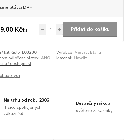
sme plátci DPH
9,00 Kč
Přidat do košíku
/
ks
/ kat. číslo
100200
Výrobce:
Mineral Blaha
nost odložené platby:
ANO
Materiál:
Howlit
cenu / dostupnost
oblíbených
Na trhu od roku 2006
Bezpečný nákup
Tisíce spokojených
ověřeno zákazníky
zákazníků