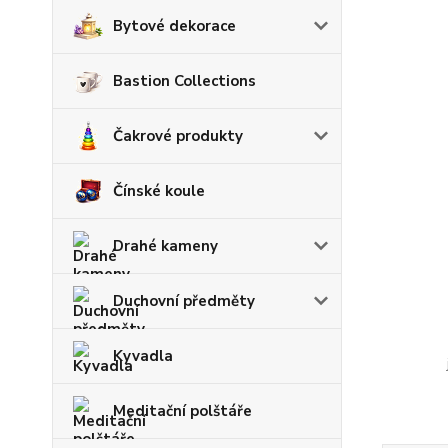
Bytové dekorace
Bastion Collections
Čakrové produkty
Čínské koule
Drahé kameny
Duchovní předměty
Kyvadla
Meditační polštáře