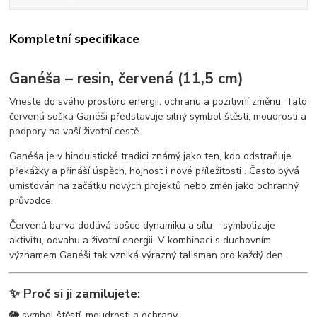
Kompletní specifikace
Ganéša – resin, červená (11,5 cm)
Vneste do svého prostoru energii, ochranu a pozitivní změnu. Tato
červená soška Ganéši představuje silný symbol štěstí, moudrosti a
podpory na vaší životní cestě.
Ganéša je v hinduistické tradici známý jako ten, kdo odstraňuje
překážky a přináší úspěch, hojnost i nové příležitosti . Často bývá
umisťován na začátku nových projektů nebo změn jako ochranný
průvodce.
Červená barva dodává sošce dynamiku a sílu – symbolizuje
aktivitu, odvahu a životní energii. V kombinaci s duchovním
významem Ganéši tak vzniká výrazný talisman pro každý den.
✨ Proč si ji zamilujete:
🐘 symbol štěstí, moudrosti a ochrany