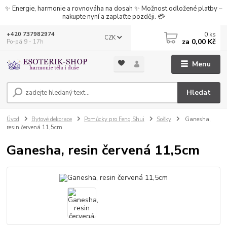
✨ Energie, harmonie a rovnováha na dosah ✨ Možnost odložené platby –
nakupte nyní a zaplaťte později. 💳
0
ks
+420 737982974
CZK
za
0,00 Kč
Po-pá 9 - 17h
Menu
Hledat
Úvod
Bytové dekorace
Pomůcky pro Feng Shui
Sošky
Ganesha,
resin červená 11,5cm
Ganesha, resin červená 11,5cm