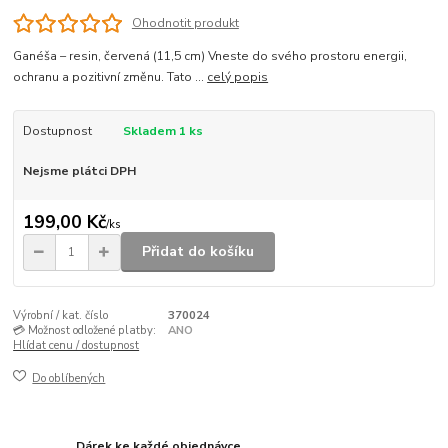
Ohodnotit produkt
Ganéša – resin, červená (11,5 cm) Vneste do svého prostoru energii,
ochranu a pozitivní změnu. Tato ...
celý popis
Dostupnost
Skladem 1 ks
Nejsme plátci DPH
199,00 Kč
/
ks
Přidat do košíku
Výrobní / kat. číslo
370024
💳 Možnost odložené platby:
ANO
Hlídat cenu / dostupnost
Do oblíbených
Dárek ke každé objednávce