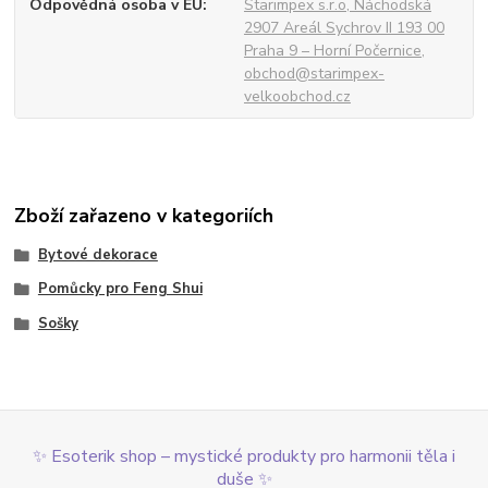
Odpovědná osoba v EU
Starimpex s.r.o, Náchodská
2907 Areál Sychrov II 193 00
Praha 9 – Horní Počernice,
obchod@starimpex-
velkoobchod.cz
Zboží zařazeno v kategoriích
Bytové dekorace
Pomůcky pro Feng Shui
Sošky
✨ Esoterik shop – mystické produkty pro harmonii těla i
duše ✨