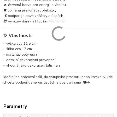
🔥 červená barva pro energii a vitalitu
🛡️ pomáhá překonávat překážky
💰 podporuje nové začátky a úspěch
🎁 výrazný dárek s hlubším významem
✨ Vlastnosti:
– výška cca 11,5 cm
– šířka cca 12 cm
– materiál: polyresin
– detailní dekorativní provedení
– vhodná jako dekorace i talisman
Ideální na pracovní stůl, do vstupního prostoru nebo kamkoliv, kde
chcete podpořit energii, úspěch a pozitivní směr 🐘🔥
Parametry