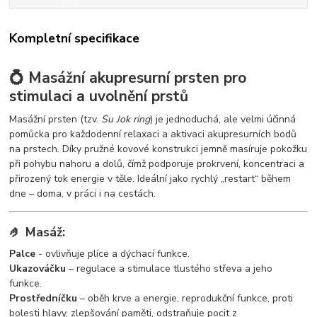
Kompletní specifikace
💍 Masážní akupresurní prsten pro
stimulaci a uvolnění prstů
Masážní prsten (tzv.
Su Jok ring
) je jednoduchá, ale velmi účinná
pomůcka pro každodenní relaxaci a aktivaci akupresurních bodů
na prstech. Díky pružné kovové konstrukci jemně masíruje pokožku
při pohybu nahoru a dolů, čímž podporuje prokrvení, koncentraci a
přirozený tok energie v těle. Ideální jako rychlý „restart“ během
dne – doma, v práci i na cestách.
🤌 Masáž:
Palce
- ovlivňuje plíce a dýchací funkce.
Ukazováčku
– regulace a stimulace tlustého střeva a jeho
funkce.
Prostředníčku
– oběh krve a energie, reprodukční funkce, proti
bolesti hlavy, zlepšování paměti, odstraňuje pocit z