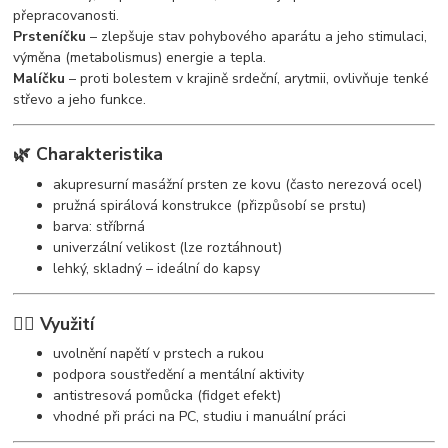
přepracovanosti.
Prsteníčku
– zlepšuje stav pohybového aparátu a jeho stimulaci,
výměna (metabolismus) energie a tepla.
Malíčku
– proti bolestem v krajině srdeční, arytmii, ovlivňuje tenké
střevo a jeho funkce.
🌿 Charakteristika
akupresurní masážní prsten ze kovu (často nerezová ocel)
pružná spirálová konstrukce (přizpůsobí se prstu)
barva: stříbrná
univerzální velikost (lze roztáhnout)
lehký, skladný – ideální do kapsy
🧘‍♀️ Využití
uvolnění napětí v prstech a rukou
podpora soustředění a mentální aktivity
antistresová pomůcka (fidget efekt)
vhodné při práci na PC, studiu i manuální práci