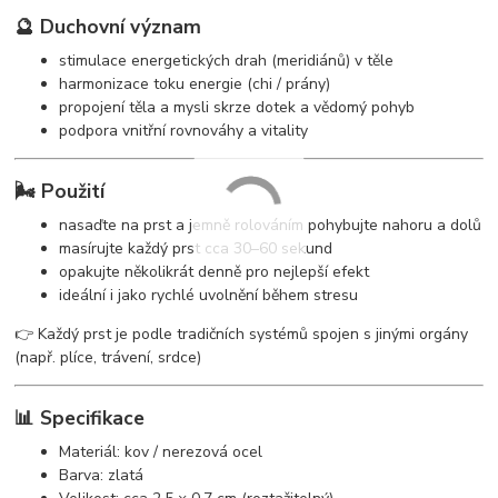
🔮 Duchovní význam
stimulace energetických drah (meridiánů) v těle
harmonizace toku energie (chi / prány)
propojení těla a mysli skrze dotek a vědomý pohyb
podpora vnitřní rovnováhy a vitality
🌬️ Použití
nasaďte na prst a jemně rolováním pohybujte nahoru a dolů
masírujte každý prst cca 30–60 sekund
opakujte několikrát denně pro nejlepší efekt
ideální i jako rychlé uvolnění během stresu
👉 Každý prst je podle tradičních systémů spojen s jinými orgány
(např. plíce, trávení, srdce)
📊 Specifikace
Materiál: kov / nerezová ocel
Barva: zlatá