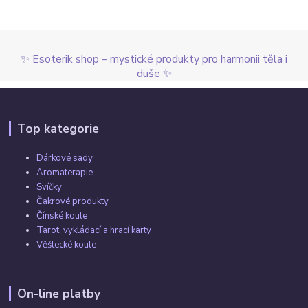
✨ Esoterik shop – mystické produkty pro harmonii těla i
duše ✨
Top kategorie
Dárkové sady
Aromaterapie
Svíčky
Čakrové produkty
Čínské koule
Tarot, vykládací a hrací karty
Věštecké koule
On-line platby