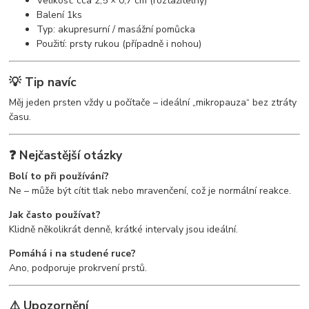
Velikost: cca 2,5 × 0,7 cm (roztažitelný)
Balení 1ks
Typ: akupresurní / masážní pomůcka
Použití: prsty rukou (případně i nohou)
💡 Tip navíc
Měj jeden prsten vždy u počítače – ideální „mikropauza“ bez ztráty
času.
❓ Nejčastější otázky
Bolí to při používání?
Ne – může být cítit tlak nebo mravenčení, což je normální reakce.
Jak často používat?
Klidně několikrát denně, krátké intervaly jsou ideální.
Pomáhá i na studené ruce?
Ano, podporuje prokrvení prstů.
⚠️ Upozornění