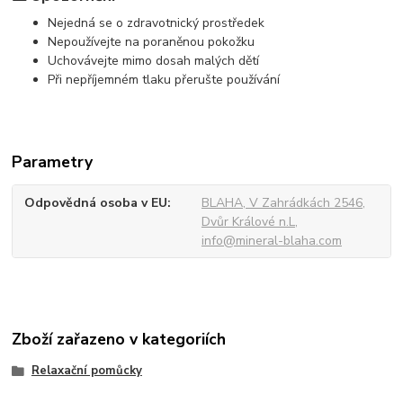
Nejedná se o zdravotnický prostředek
Nepoužívejte na poraněnou pokožku
Uchovávejte mimo dosah malých dětí
Při nepříjemném tlaku přerušte používání
Parametry
Odpovědná osoba v EU
BLAHA, V Zahrádkách 2546,
Dvůr Králové n.L,
info@mineral-blaha.com
Zboží zařazeno v kategoriích
Relaxační pomůcky