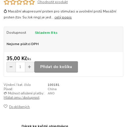
Ohodnotit produkt
💍 Masážní akupresurní prsten pro stimulaci a uvolnění prstů Masážní
prsten (tzv. Su Jok ring) je jed...
celý popis
Dostupnost
Skladem 8 ks
Nejsme plátci DPH
35,00 Kč
/
ks
Přidat do košíku
Výrobní / kat. číslo
100181
Původ:
China
💳 Možnost odložené platby:
ANO
Hlídat cenu / dostupnost
Do oblíbených
Dárek ke každé objednávce