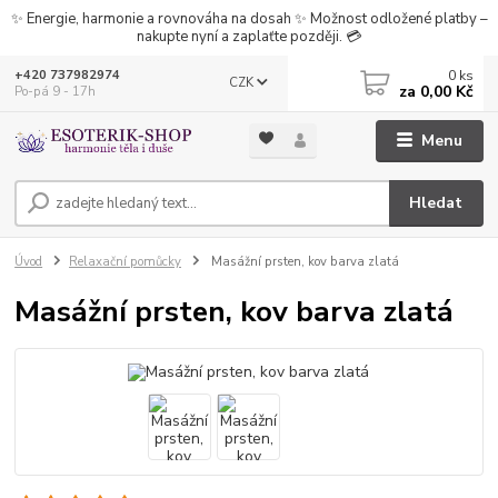
✨ Energie, harmonie a rovnováha na dosah ✨ Možnost odložené platby –
nakupte nyní a zaplaťte později. 💳
0
ks
+420 737982974
CZK
za
0,00 Kč
Po-pá 9 - 17h
Menu
Hledat
Úvod
Relaxační pomůcky
Masážní prsten, kov barva zlatá
Masážní prsten, kov barva zlatá