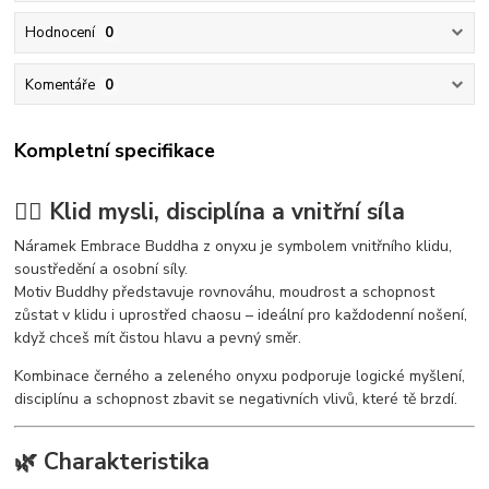
Hodnocení
0
Komentáře
0
Kompletní specifikace
🧘‍♂️ Klid mysli, disciplína a vnitřní síla
Náramek Embrace Buddha z onyxu je symbolem vnitřního klidu,
soustředění a osobní síly.
Motiv Buddhy představuje rovnováhu, moudrost a schopnost
zůstat v klidu i uprostřed chaosu – ideální pro každodenní nošení,
když chceš mít čistou hlavu a pevný směr.
Kombinace černého a zeleného onyxu podporuje logické myšlení,
disciplínu a schopnost zbavit se negativních vlivů, které tě brzdí.
🌿 Charakteristika