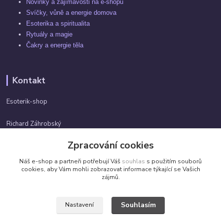
Novinky a zajímavosti na e-shopu
Svíčky, vůně a energie domova
Esoterika a spiritualita
Rytuály a magie
Čakry a energie těla
Kontakt
Esoterik-shop
Richard Záhrobský
+420 737982974
Zpracování cookies
Po-pá 9 - 17h
Náš e-shop a partneři potřebují Váš
souhlas
s použitím souborů
info@esoterik-shop.cz
cookies, aby Vám mohli zobrazovat informace týkající se Vašich
zájmů.
Souhlasím
Nastavení