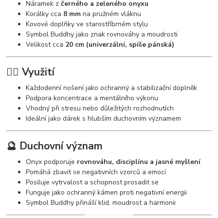
Náramek z
černého a zeleného onyxu
Korálky cca
8 mm
na pružném vláknu
Kovové doplňky ve starostříbrném stylu
Symbol Buddhy jako znak rovnováhy a moudrosti
Velikost cca
20 cm (univerzální, spíše pánská)
🧘‍♀️ Využití
Každodenní nošení jako ochranný a stabilizační doplněk
Podpora koncentrace a mentálního výkonu
Vhodný při stresu nebo důležitých rozhodnutích
Ideální jako dárek s hlubším duchovním významem
🔮 Duchovní význam
Onyx podporuje
rovnováhu, disciplínu a jasné myšlení
Pomáhá zbavit se negativních vzorců a emocí
Posiluje vytrvalost a schopnost prosadit se
Funguje jako ochranný kámen proti negativní energii
Symbol Buddhy přináší klid, moudrost a harmonii