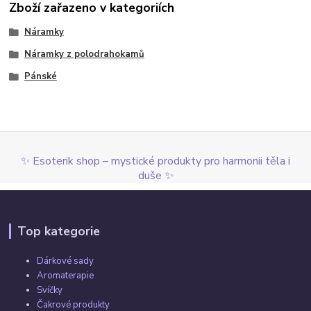
Zboží zařazeno v kategoriích
Náramky
Náramky z polodrahokamů
Pánské
✨ Esoterik shop – mystické produkty pro harmonii těla i
duše ✨
Top kategorie
Dárkové sady
Aromaterapie
Svíčky
Čakrové produkty