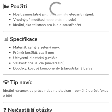
🌬️ Použití
Nosit samostatně jako výrazný, ale elegantní šperk
Vhodný při meditaci nebo práci na sobě
Ideální jako talisman pro klid a soustředění
📊 Specifikace
Materiál: černý a zelený onyx
Průměr korálků: cca 8 mm
Uchycení: elastická gumička
Velikost: cca 20 cm (univerzální)
Doplňky: kovové komponenty (starostříbrná barva)
💡 Tip navíc
Ideální náramek do práce nebo na studium – pomáhá udržet fokus
a klid.
❓ Nejčastější otázky