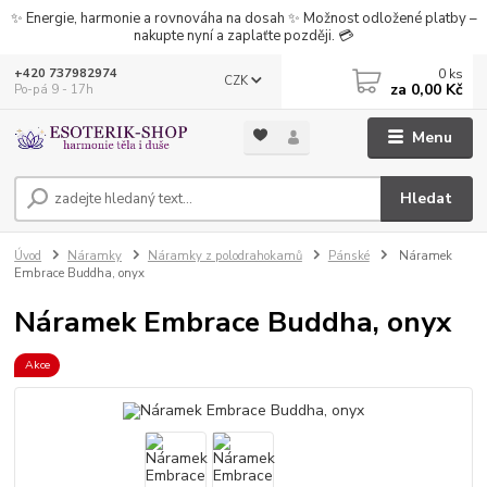
✨ Energie, harmonie a rovnováha na dosah ✨ Možnost odložené platby –
nakupte nyní a zaplaťte později. 💳
0
ks
+420 737982974
CZK
za
0,00 Kč
Po-pá 9 - 17h
Menu
Hledat
Úvod
Náramky
Náramky z polodrahokamů
Pánské
Náramek
Embrace Buddha, onyx
Náramek Embrace Buddha, onyx
Akce