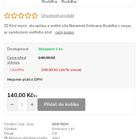
Ohodnotit produkt
🧘‍♂️ Klid mysli, disciplína a vnitřní síla Náramek Embrace Buddha z onyxu
je symbolem vnitřního klid...
celý popis
Dostupnost
Skladem 1 ks
Cena před
249,00 Kč
slevou
Ušetříte
109,00 Kč (
44
% sleva)
Nejsme plátci DPH
140,00 Kč
/
ks
Přidat do košíku
Výrobní / kat. číslo
N0878EM
Výrobce:
Embrace-Let
Původ:
ČR
💳 Možnost odložené platby:
ANO