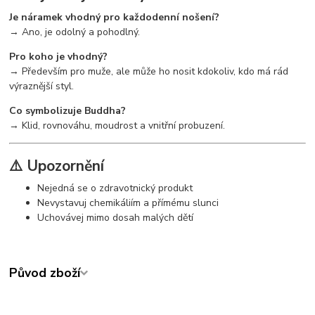
Je náramek vhodný pro každodenní nošení?
→ Ano, je odolný a pohodlný.
Pro koho je vhodný?
→ Především pro muže, ale může ho nosit kdokoliv, kdo má rád
výraznější styl.
Co symbolizuje Buddha?
→ Klid, rovnováhu, moudrost a vnitřní probuzení.
⚠️ Upozornění
Nejedná se o zdravotnický produkt
Nevystavuj chemikáliím a přímému slunci
Uchovávej mimo dosah malých dětí
Původ zboží