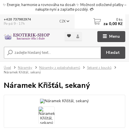
✨ Energie, harmonie a rovnováha na dosah ✨ Možnost odložené platby –
nakupte nyní a zaplaťte později. 💳
0
ks
+420 737982974
CZK
za
0,00 Kč
Po-pá 9 - 17h
Menu
Hledat
Úvod
Náramky
Náramky z polodrahokamů
Sekané z kousků
Náramek Křišťál, sekaný
Náramek Křišťál, sekaný