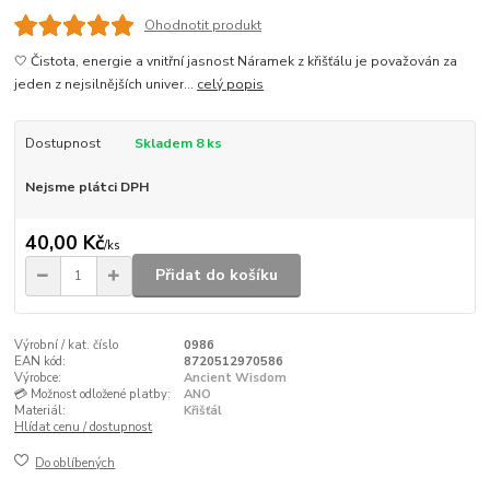
Ohodnotit produkt
🤍 Čistota, energie a vnitřní jasnost Náramek z křišťálu je považován za
jeden z nejsilnějších univer...
celý popis
Dostupnost
Skladem 8 ks
Nejsme plátci DPH
40,00 Kč
/
ks
Přidat do košíku
Výrobní / kat. číslo
0986
EAN kód:
8720512970586
Výrobce:
Ancient Wisdom
💳 Možnost odložené platby:
ANO
Materiál:
Křišťál
Hlídat cenu / dostupnost
Do oblíbených