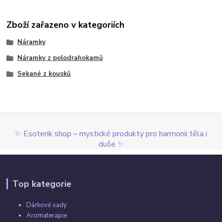
Zboží zařazeno v kategoriích
Náramky
Náramky z polodrahokamů
Sekané z kousků
✨ Esoterik shop – mystické produkty pro harmonii těla i
duše ✨
Top kategorie
Dárkové sady
Aromaterapie