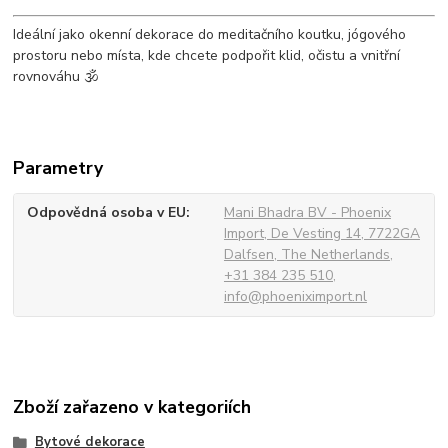
Ideální jako okenní dekorace do meditačního koutku, jógového
prostoru nebo místa, kde chcete podpořit klid, očistu a vnitřní
rovnováhu 🕉️
Parametry
Odpovědná osoba v EU
Mani Bhadra BV - Phoenix
Import, De Vesting 14, 7722GA
Dalfsen, The Netherlands,
+31 384 235 510,
info@phoeniximport.nl
Zboží zařazeno v kategoriích
Bytové dekorace