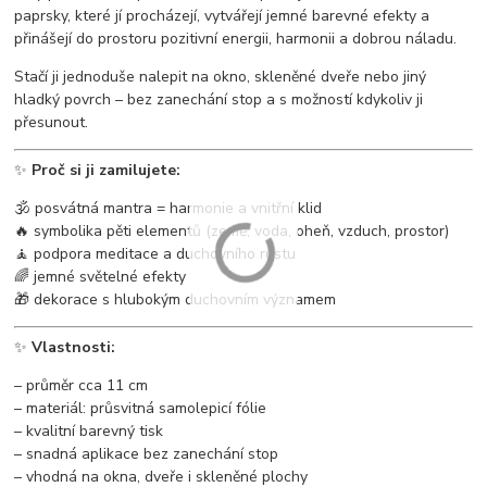
paprsky, které jí procházejí, vytvářejí jemné barevné efekty a
přinášejí do prostoru pozitivní energii, harmonii a dobrou náladu.
Stačí ji jednoduše nalepit na okno, skleněné dveře nebo jiný
hladký povrch – bez zanechání stop a s možností kdykoliv ji
přesunout.
✨
Proč si ji zamilujete:
🕉️ posvátná mantra = harmonie a vnitřní klid
🔥 symbolika pěti elementů (země, voda, oheň, vzduch, prostor)
🧘 podpora meditace a duchovního růstu
🌈 jemné světelné efekty
🎁 dekorace s hlubokým duchovním významem
✨
Vlastnosti:
– průměr cca 11 cm
– materiál: průsvitná samolepicí fólie
– kvalitní barevný tisk
– snadná aplikace bez zanechání stop
– vhodná na okna, dveře i skleněné plochy