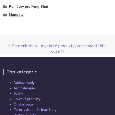
Pomůcky pro Feng Shui
Mandaly
✨ Esoterik shop – mystické produkty pro harmonii těla i
duše ✨
Top kategorie
Dárkové sady
Aromaterapie
Svíčky
Čakrové produkty
Čínské koule
Tarot, vykládací a hrací karty