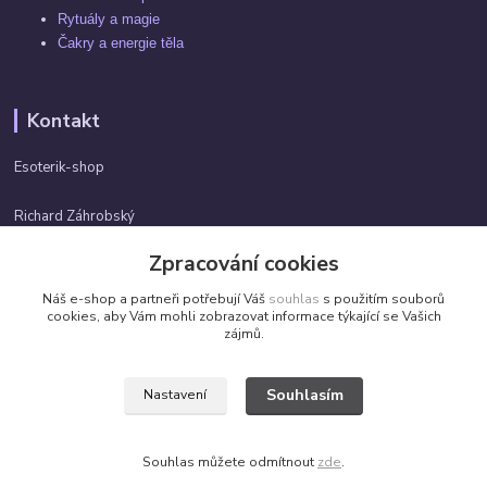
Rytuály a magie
Čakry a energie těla
Kontakt
Esoterik-shop
Richard Záhrobský
+420 737982974
Zpracování cookies
Po-pá 9 - 17h
Náš e-shop a partneři potřebují Váš
souhlas
s použitím souborů
info@esoterik-shop.cz
cookies, aby Vám mohli zobrazovat informace týkající se Vašich
zájmů.
Souhlasím
Nastavení
Všechna práva vyhrazena. ©2026 by Esoterik-shop.cz
Souhlas můžete odmítnout
zde
.
Vytvořeno na
Eshop-rychle.cz