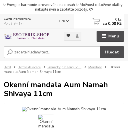
✨ Energie, harmonie a rovnováha na dosah ✨ Možnost odložené platby –
nakupte nyní a zaplaťte později. 💳
0
ks
+420 737982974
CZK
za
0,00 Kč
Po-pá 9 - 17h
Menu
Hledat
Úvod
Bytové dekorace
Pomůcky pro Feng Shui
Mandaly
Okenní
mandala Aum Namah Shivaya 11cm
Okenní mandala Aum Namah
Shivaya 11cm