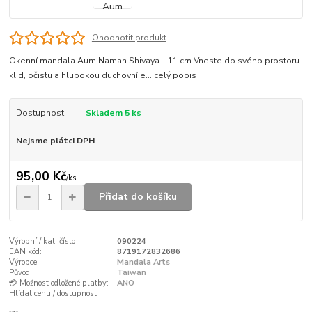
Ohodnotit produkt
Okenní mandala Aum Namah Shivaya – 11 cm Vneste do svého prostoru
klid, očistu a hlubokou duchovní e...
celý popis
Dostupnost
Skladem 5 ks
Nejsme plátci DPH
95,00 Kč
/
ks
Přidat do košíku
Výrobní / kat. číslo
090224
EAN kód:
8719172832686
Výrobce:
Mandala Arts
Původ:
Taiwan
💳 Možnost odložené platby:
ANO
Hlídat cenu / dostupnost