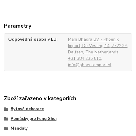
Parametry
Odpovědná osoba v EU
Mani Bhadra BV - Phoenix
Import, De Vesting 14, 7722GA
Dalfsen, The Netherlands,
+31 384 235 510,
info@phoeniximport.nl
Zboží zařazeno v kategoriích
Bytové dekorace
Pomůcky pro Feng Shui
Mandaly