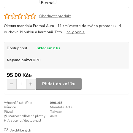
Ohodnotit produkt
Okenní mandala Eternal Aum – 11 cm Vneste do svého prostoru klid,
duchovní hloubku a harmonii. Tato ...
celý popis
Dostupnost
Skladem 6 ks
Nejsme plátci DPH
95,00 Kč
/
ks
Přidat do košíku
Výrobní / kat. číslo
090198
Výrobce:
Mandala Arts
Původ:
Taiwan
💳 Možnost odložené platby:
ANO
Hlídat cenu / dostupnost
Do oblíbených