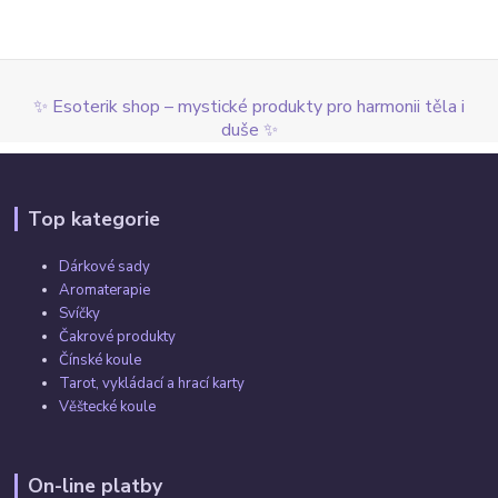
✨ Esoterik shop – mystické produkty pro harmonii těla i
duše ✨
Top kategorie
Dárkové sady
Aromaterapie
Svíčky
Čakrové produkty
Čínské koule
Tarot, vykládací a hrací karty
Věštecké koule
On-line platby