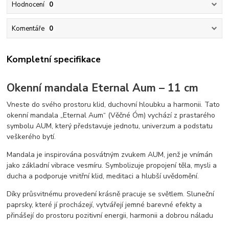
Hodnocení
0
Komentáře
0
Kompletní specifikace
Okenní mandala Eternal Aum – 11 cm
Vneste do svého prostoru klid, duchovní hloubku a harmonii. Tato
okenní mandala „Eternal Aum“ (Věčné Óm) vychází z prastarého
symbolu AUM, který představuje jednotu, univerzum a podstatu
veškerého bytí.
Mandala je inspirována posvátným zvukem AUM, jenž je vnímán
jako základní vibrace vesmíru. Symbolizuje propojení těla, mysli a
ducha a podporuje vnitřní klid, meditaci a hlubší uvědomění.
Díky průsvitnému provedení krásně pracuje se světlem. Sluneční
paprsky, které jí procházejí, vytvářejí jemné barevné efekty a
přinášejí do prostoru pozitivní energii, harmonii a dobrou náladu