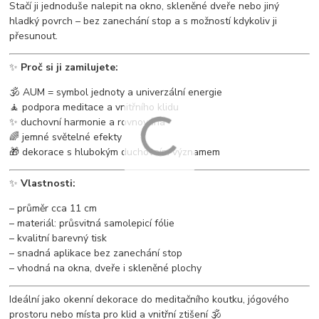
Stačí ji jednoduše nalepit na okno, skleněné dveře nebo jiný
hladký povrch – bez zanechání stop a s možností kdykoliv ji
přesunout.
✨
Proč si ji zamilujete:
🕉️ AUM = symbol jednoty a univerzální energie
🧘 podpora meditace a vnitřního klidu
✨ duchovní harmonie a rovnováha
🌈 jemné světelné efekty
🎁 dekorace s hlubokým duchovním významem
✨
Vlastnosti:
– průměr cca 11 cm
– materiál: průsvitná samolepicí fólie
– kvalitní barevný tisk
– snadná aplikace bez zanechání stop
– vhodná na okna, dveře i skleněné plochy
Ideální jako okenní dekorace do meditačního koutku, jógového
prostoru nebo místa pro klid a vnitřní ztišení 🕉️