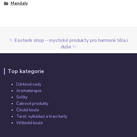
Mandaly
✨ Esoterik shop – mystické produkty pro harmonii těla i
duše ✨
Top kategorie
Dárkové sady
Aromaterapie
Svíčky
Čakrové produkty
Čínské koule
Tarot, vykládací a hrací karty
Věštecké koule