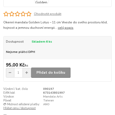
Ohodnotit produkt
Okenní mandala Golden Lotus – 11 cm Vneste do svého prostoru klid,
hojnost a jemnou duchovní energii...
celý popis
Dostupnost
Skladem 6 ks
Nejsme plátci DPH
95,00 Kč
/
ks
Přidat do košíku
Výrobní / kat. číslo
090197
EAN kód:
673143801997
Výrobce:
Mandala Arts
Původ:
Taiwan
💳 Možnost odložené platby:
ANO
Hlídat cenu / dostupnost