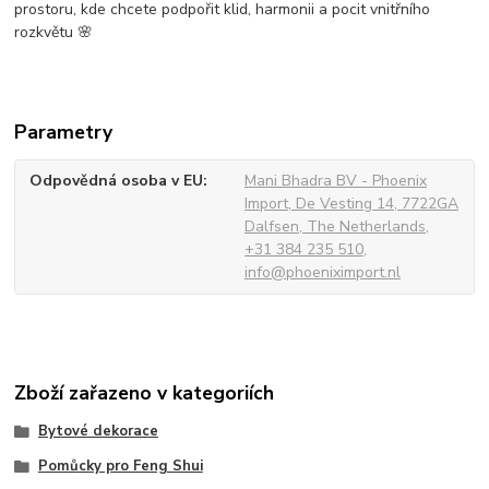
prostoru, kde chcete podpořit klid, harmonii a pocit vnitřního
rozkvětu 🌸
Parametry
Odpovědná osoba v EU
Mani Bhadra BV - Phoenix
Import, De Vesting 14, 7722GA
Dalfsen, The Netherlands,
+31 384 235 510,
info@phoeniximport.nl
Zboží zařazeno v kategoriích
Bytové dekorace
Pomůcky pro Feng Shui