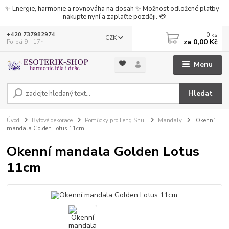
✨ Energie, harmonie a rovnováha na dosah ✨ Možnost odložené platby –
nakupte nyní a zaplaťte později. 💳
0
ks
+420 737982974
CZK
za
0,00 Kč
Po-pá 9 - 17h
Menu
Hledat
Úvod
Bytové dekorace
Pomůcky pro Feng Shui
Mandaly
Okenní
mandala Golden Lotus 11cm
Okenní mandala Golden Lotus
11cm