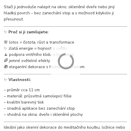
Stačí ji jednoduše nalepit na okno, skleněné dveře nebo jiný
hladký povrch – bez zanechání stop a s možností kdykoliv ji
přesunout.
✨
Proč si ji zamilujete:
🌸 lotos = čistota, růst a transformace
✨ zlatá energie = hojnost a světlo
🧘 podpora vnitřního klidu a harmonie
🌈 jemné světelné efekty
🎁 elegantní dekorace s hlubším významem
✨
Vlastnosti:
– průměr cca 11 cm
– materiál: průsvitná samolepicí fólie
– kvalitní barevný tisk
– snadná aplikace bez zanechání stop
– vhodná na okna, dveře i skleněné plochy
Ideální jako okenní dekorace do meditačního koutku, ložnice nebo