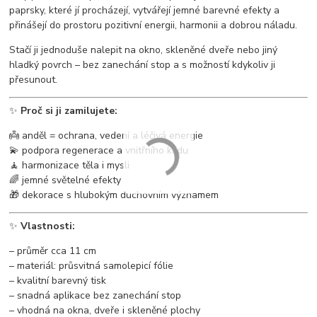
paprsky, které jí procházejí, vytvářejí jemné barevné efekty a
přinášejí do prostoru pozitivní energii, harmonii a dobrou náladu.
Stačí ji jednoduše nalepit na okno, skleněné dveře nebo jiný
hladký povrch – bez zanechání stop a s možností kdykoliv ji
přesunout.
✨
Proč si ji zamilujete:
👼 anděl = ochrana, vedení a léčivá energie
💫 podpora regenerace a vnitřního klidu
🧘 harmonizace těla i mysli
🌈 jemné světelné efekty
🎁 dekorace s hlubokým duchovním významem
✨
Vlastnosti:
– průměr cca 11 cm
– materiál: průsvitná samolepicí fólie
– kvalitní barevný tisk
– snadná aplikace bez zanechání stop
– vhodná na okna, dveře i skleněné plochy