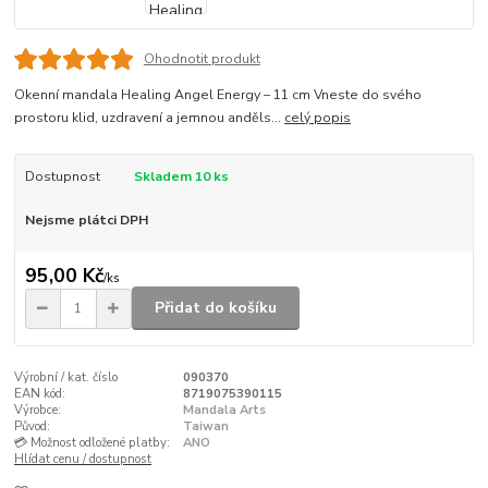
Ohodnotit produkt
Okenní mandala Healing Angel Energy – 11 cm Vneste do svého
prostoru klid, uzdravení a jemnou anděls...
celý popis
Dostupnost
Skladem 10 ks
Nejsme plátci DPH
95,00 Kč
/
ks
Přidat do košíku
Výrobní / kat. číslo
090370
EAN kód:
8719075390115
Výrobce:
Mandala Arts
Původ:
Taiwan
💳 Možnost odložené platby:
ANO
Hlídat cenu / dostupnost