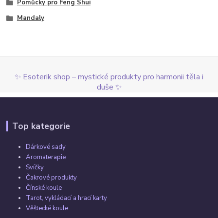
Pomůcky pro Feng Shui
Mandaly
✨ Esoterik shop – mystické produkty pro harmonii těla i
duše ✨
Top kategorie
Dárkové sady
Aromaterapie
Svíčky
Čakrové produkty
Čínské koule
Tarot, vykládací a hrací karty
Věštecké koule