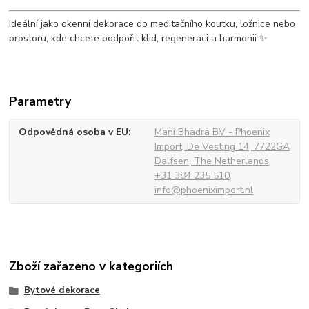
Ideální jako okenní dekorace do meditačního koutku, ložnice nebo
prostoru, kde chcete podpořit klid, regeneraci a harmonii ✨
Parametry
Odpovědná osoba v EU
Mani Bhadra BV - Phoenix
Import, De Vesting 14, 7722GA
Dalfsen, The Netherlands,
+31 384 235 510,
info@phoeniximport.nl
Zboží zařazeno v kategoriích
Bytové dekorace