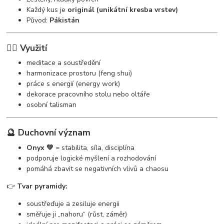
Každý kus je
originál (unikátní kresba vrstev)
Původ:
Pákistán
🧘‍♀️ Využití
meditace a soustředění
harmonizace prostoru (feng shui)
práce s energií (energy work)
dekorace pracovního stolu nebo oltáře
osobní talisman
🔮 Duchovní význam
Onyx 💚
= stabilita, síla, disciplína
podporuje logické myšlení a rozhodování
pomáhá zbavit se negativních vlivů a chaosu
👉
Tvar pyramidy:
soustřeďuje a zesiluje energii
směřuje ji „nahoru“ (růst, záměr)