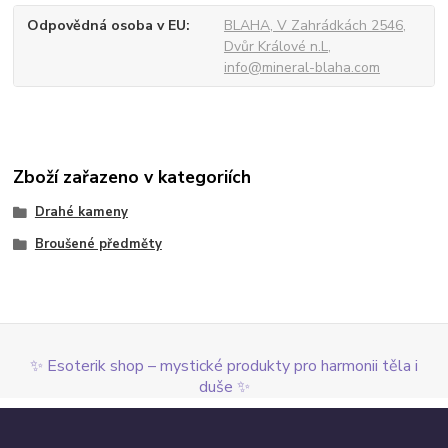
Odpovědná osoba v EU
BLAHA, V Zahrádkách 2546,
Dvůr Králové n.L,
info@mineral-blaha.com
Zboží zařazeno v kategoriích
Drahé kameny
Broušené předměty
✨ Esoterik shop – mystické produkty pro harmonii těla i
duše ✨