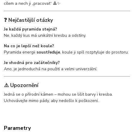
cílem a nech ji „pracovat“ 🔺✨
❓ Nejčastější otázky
Je každá pyramida stejná?
Ne, každý kus má unikátní kresbu a odstíny.
Na co je lepší než koule?
Pyramida energii
soustřeďuje
, koule ji spíš rozptyluje do prostoru.
Je vhodná pro začátečníky?
Ano, je jednoduchá na použití a velmi univerzální.
⚠️ Upozornění
Jedná se o přírodní kámen – mohou se lišit barvy i kresba.
Uchovávejte mimo pády, aby nedošlo k poškození.
Parametry