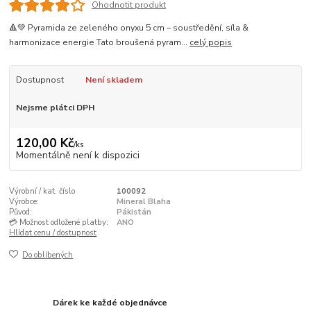
Ohodnotit produkt
🔺💚 Pyramida ze zeleného onyxu 5 cm – soustředění, síla &
harmonizace energie Tato broušená pyram...
celý popis
Dostupnost
Není skladem
Nejsme plátci DPH
120,00 Kč
/
ks
Momentálně není k dispozici
Výrobní / kat. číslo
100092
Výrobce:
Mineral Blaha
Původ:
Pákistán
💳 Možnost odložené platby:
ANO
Hlídat cenu / dostupnost
Do oblíbených
Dárek ke každé objednávce