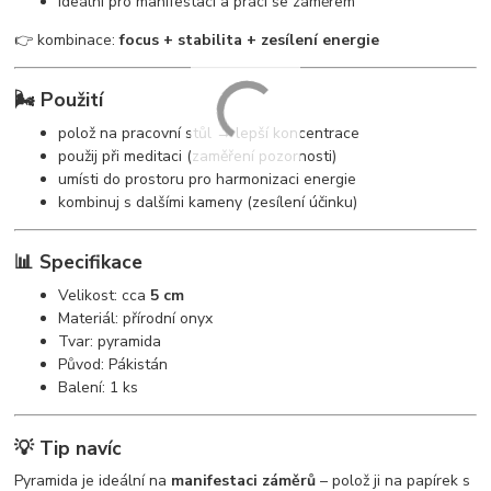
ideální pro manifestaci a práci se záměrem
👉 kombinace:
focus + stabilita + zesílení energie
🌬️ Použití
polož na pracovní stůl → lepší koncentrace
použij při meditaci (zaměření pozornosti)
umísti do prostoru pro harmonizaci energie
kombinuj s dalšími kameny (zesílení účinku)
📊 Specifikace
Velikost: cca
5 cm
Materiál: přírodní onyx
Tvar: pyramida
Původ: Pákistán
Balení: 1 ks
💡 Tip navíc
Pyramida je ideální na
manifestaci záměrů
– polož ji na papírek s