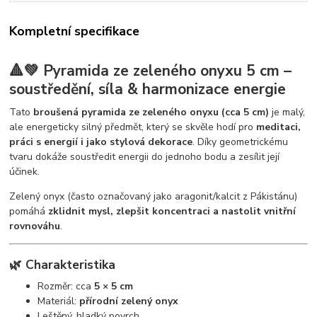
Kompletní specifikace
🔺💚 Pyramida ze zeleného onyxu 5 cm –
soustředění, síla & harmonizace energie
Tato
broušená pyramida ze zeleného onyxu (cca 5 cm)
je malý,
ale energeticky silný předmět, který se skvěle hodí pro
meditaci,
práci s energií i jako stylová dekorace
. Díky geometrickému
tvaru dokáže soustředit energii do jednoho bodu a zesílit její
účinek.
Zelený onyx (často označovaný jako aragonit/kalcit z Pákistánu)
pomáhá
zklidnit mysl, zlepšit koncentraci a nastolit vnitřní
rovnováhu
.
🌿 Charakteristika
Rozměr: cca
5 × 5 cm
Materiál:
přírodní zelený onyx
Leštěný, hladký povrch