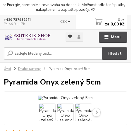
✨ Energie, harmonie a rovnováha na dosah ✨ Možnost odložené platby –
nakupte nyní a zaplaťte později. 💳
0
ks
+420 737982974
CZK
za
0,00 Kč
Po-pá 9 - 17h
Menu
Hledat
Úvod
Drahé kameny
Pyramida Onyx zelený 5cm
Pyramida Onyx zelený 5cm